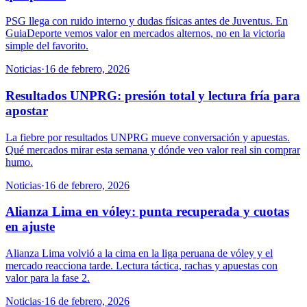
PSG llega con ruido interno y dudas físicas antes de Juventus. En
GuiaDeporte vemos valor en mercados alternos, no en la victoria
simple del favorito.
Noticias
·
16 de febrero, 2026
Resultados UNPRG: presión total y lectura fría para
apostar
La fiebre por resultados UNPRG mueve conversación y apuestas.
Qué mercados mirar esta semana y dónde veo valor real sin comprar
humo.
Noticias
·
16 de febrero, 2026
Alianza Lima en vóley: punta recuperada y cuotas
en ajuste
Alianza Lima volvió a la cima en la liga peruana de vóley y el
mercado reacciona tarde. Lectura táctica, rachas y apuestas con
valor para la fase 2.
Noticias
·
16 de febrero, 2026