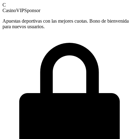
C
CasinoVIP
Sponsor
Apuestas deportivas con las mejores cuotas. Bono de bienvenida
para nuevos usuarios.