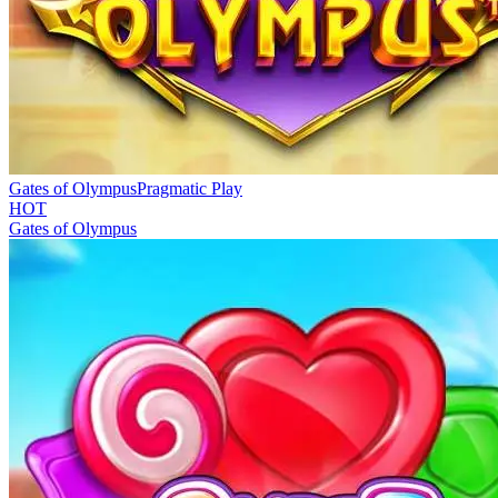
Gates of Olympus
Pragmatic Play
HOT
Gates of Olympus