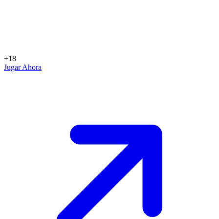
+18
Jugar Ahora