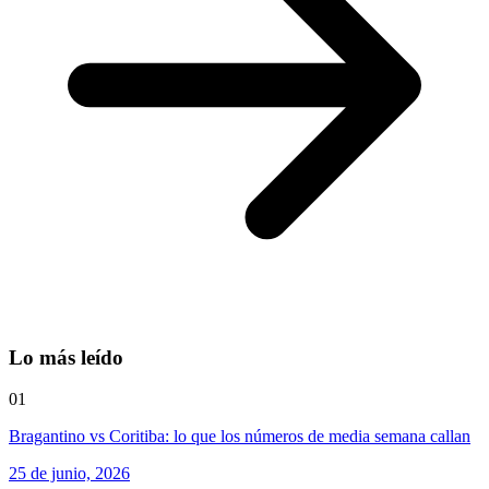
Lo más leído
01
Bragantino vs Coritiba: lo que los números de media semana callan
25 de junio, 2026