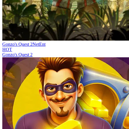
Gonzo's Quest 2
NetEnt
HOT
Gonzo's Quest 2