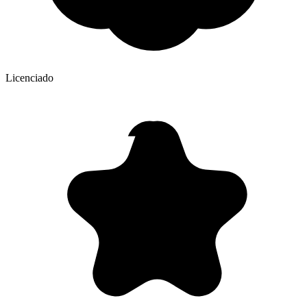
Licenciado