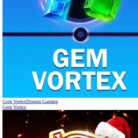
Gem Vortex
Dragon Gaming
Gem Vortex