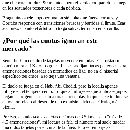
que el encuentro dura 90 minutos, pero el verdadero partido se juega
en los segundos posteriores a cada pérdida.
Bragantino suele imponer una presión alta que fuerza errores, y
Coritiba responde con transiciones bruscas y barridas al límite. Esas
acciones, cuando el árbitro no traga saliva, terminan en amarilla.
¿Por qué las cuotas ignoran este
mercado?
Sencillo. El mercado de tarjetas no vende entradas. El apostador
común mira el 1X2 o los goles. Las casas fijan líneas genéricas para
amonestaciones basadas en promedios de liga, no en el historial
específico del cruce. Eso deja una ventana.
El duelo se juega en el Nabi Abi Chedid, pero la localía apenas
influye en el temperamento. Lo que sí influye es que ambos equipos
llegan sin urgencias clasificatorias inmediatas, lo que suele traducirse
en menor miedo al riesgo de una expulsión. Menos cálculo, más
pierna.
Por eso, cuando vea las cuotas de "más de 3.5 tarjetas" o "más de
4.5 amonestaciones", mi lectura es fría: el número real suele quedar
una o dos tarjetas por encima de la línea. El over en tarjetas,