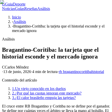
G
GuiaDeporte
Noticias
Guías
Reseñas
Análisis
Inicio
›
Análisis
›
Bragantino-Coritiba: la tarjeta que el historial esconde y el
mercado ignora
Análisis
Bragantino-Coritiba: la tarjeta que el
historial esconde y el mercado ignora
C
Carlos Méndez
·
13 de junio, 2026
·
4 min
de lectura
·
rb bragantino
coritiba
historial
Contenido del artículo
1.
Un viejo conocido en los duelos
2.
¿Por qué las cuotas ignoran este mercado?
3.
¿El calor brasileño empuja las tarjetas?
El cruce entre RB Bragantino y Coritiba no se define por el ganador.
Se define por cuántas veces el árbitro se lleva la mano al bolsillo. El