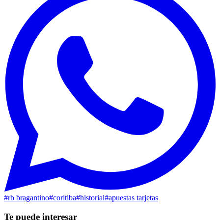
#
rb bragantino
#
coritiba
#
historial
#
apuestas tarjetas
Te puede interesar