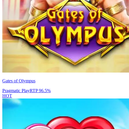
Gates of Olympus
Pragmatic Play
RTP
96.5
%
HOT