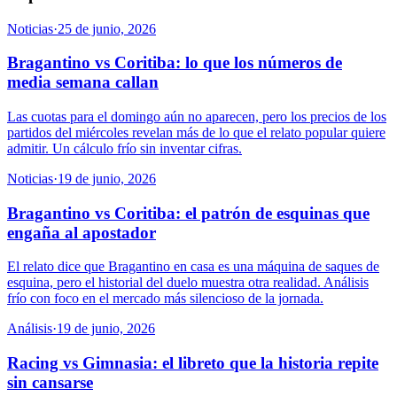
Noticias
·
25 de junio, 2026
Bragantino vs Coritiba: lo que los números de
media semana callan
Las cuotas para el domingo aún no aparecen, pero los precios de los
partidos del miércoles revelan más de lo que el relato popular quiere
admitir. Un cálculo frío sin inventar cifras.
Noticias
·
19 de junio, 2026
Bragantino vs Coritiba: el patrón de esquinas que
engaña al apostador
El relato dice que Bragantino en casa es una máquina de saques de
esquina, pero el historial del duelo muestra otra realidad. Análisis
frío con foco en el mercado más silencioso de la jornada.
Análisis
·
19 de junio, 2026
Racing vs Gimnasia: el libreto que la historia repite
sin cansarse