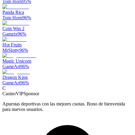
Tom Horn
95
%
Panda Rica
Tom Horn
96
%
Coin Win 2
Gamzix
96
%
Hot Fruits
MrSlotty
96
%
Magic Unicorn
GameArt
96
%
Dragon King
GameArt
96
%
C
CasinoVIP
Sponsor
Apuestas deportivas con las mejores cuotas. Bono de bienvenida
para nuevos usuarios.