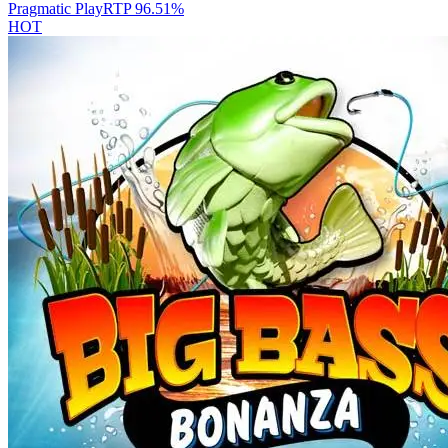
Pragmatic Play
RTP
96.51
%
HOT