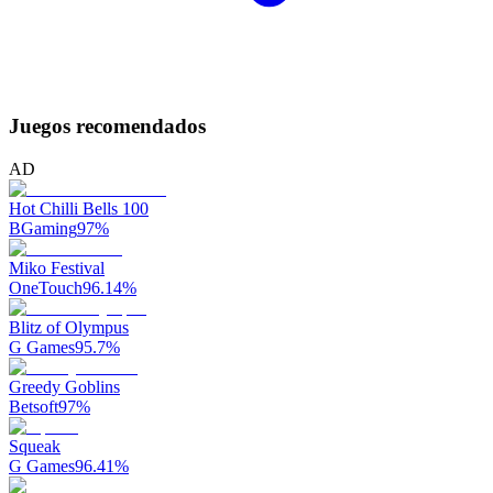
Juegos recomendados
AD
Hot Chilli Bells 100
BGaming
97
%
Miko Festival
OneTouch
96.14
%
Blitz of Olympus
G Games
95.7
%
Greedy Goblins
Betsoft
97
%
Squeak
G Games
96.41
%