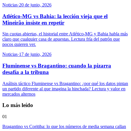
Noticias
·
20 de junio, 2026
Atlético-MG vs Bahia: la lección vieja que el
Mineirão insiste en repetir
Sin cuotas abiertas, el historial entre Atlético-MG y Bahia habla más
claro que cualquier casa de apuestas. Lectura fría del patrón que
pocos quieren ver.
Noticias
·
17 de junio, 2026
Fluminense vs Bragantino: cuando la pizarra
desafía a la tribuna
Análisis táctico Fluminense vs Bragantino: ¿por qué los datos pintan
un partido diferente al que imagina la hinchada? Lectura y valor en
mercados alternos
Lo más leído
01
Bragantino vs Coritiba: lo que los números de media semana callan