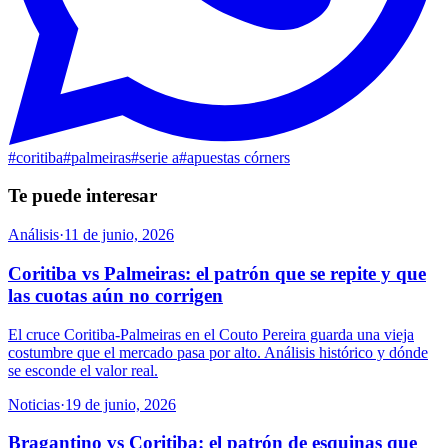
#
coritiba
#
palmeiras
#
serie a
#
apuestas córners
Te puede interesar
Análisis
·
11 de junio, 2026
Coritiba vs Palmeiras: el patrón que se repite y que
las cuotas aún no corrigen
El cruce Coritiba-Palmeiras en el Couto Pereira guarda una vieja
costumbre que el mercado pasa por alto. Análisis histórico y dónde
se esconde el valor real.
Noticias
·
19 de junio, 2026
Bragantino vs Coritiba: el patrón de esquinas que