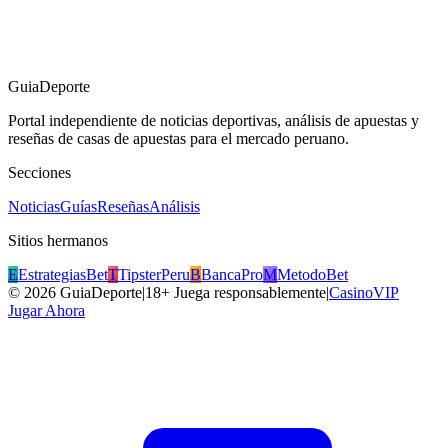
GuiaDeporte
Portal independiente de noticias deportivas, análisis de apuestas y
reseñas de casas de apuestas para el mercado peruano.
Secciones
Noticias
Guías
Reseñas
Análisis
Sitios hermanos
E
EstrategiasBet
T
TipsterPeru
B
BancaPro
M
MetodoBet
©
2026
GuiaDeporte
|
18+ Juega responsablemente
|
CasinoVIP
Jugar Ahora