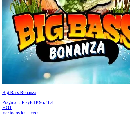
Big Bass Bonanza
Pragmatic Play
RTP
96.71
%
HOT
Ver todos los juegos