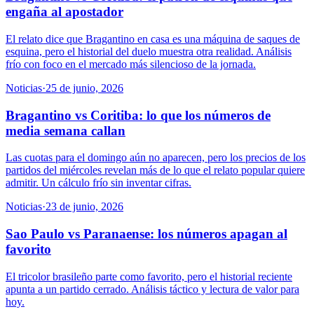
engaña al apostador
El relato dice que Bragantino en casa es una máquina de saques de
esquina, pero el historial del duelo muestra otra realidad. Análisis
frío con foco en el mercado más silencioso de la jornada.
Noticias
·
25 de junio, 2026
Bragantino vs Coritiba: lo que los números de
media semana callan
Las cuotas para el domingo aún no aparecen, pero los precios de los
partidos del miércoles revelan más de lo que el relato popular quiere
admitir. Un cálculo frío sin inventar cifras.
Noticias
·
23 de junio, 2026
Sao Paulo vs Paranaense: los números apagan al
favorito
El tricolor brasileño parte como favorito, pero el historial reciente
apunta a un partido cerrado. Análisis táctico y lectura de valor para
hoy.