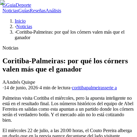
G
GuiaDeporte
Noticias
Guías
Reseñas
Análisis
Inicio
›
Noticias
›
Coritiba-Palmeiras: por qué los córners valen más que el
ganador
Noticias
Coritiba-Palmeiras: por qué los córners
valen más que el ganador
A
Andrés Quispe
·
14 de junio, 2026
·
4 min
de lectura
·
coritiba
palmeiras
serie a
Palmeiras visita Coritiba el miércoles, pero la apuesta inteligente no
está en el resultado final. Los números históricos del equipo de Abel
Ferreira en salidas como esta apuntan a un partido donde los córners
serán el verdadero botín. Y el mercado aún no lo está cotizando
bien.
El miércoles 22 de julio, a las 20:00 horas, el Couto Pereira alberga
un duelo que en la previa parece decantarse del lado visitante.