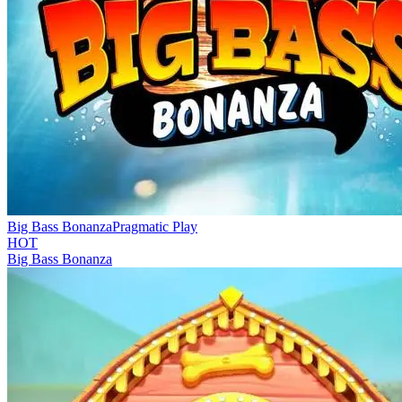
Big Bass Bonanza
Pragmatic Play
HOT
Big Bass Bonanza