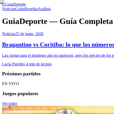
G
GuiaDeporte
Noticias
Guías
Reseñas
Análisis
GuiaDeporte
—
Guía Completa 
Noticias
25 de junio, 2026
Bragantino vs Coritiba: lo que los número
Las cuotas para el domingo aún no aparecen, pero los precios de los par
Lucía Paredes
·
4 min
de lectura
Próximos partidos
EN VIVO
Juegos populares
Ver todos