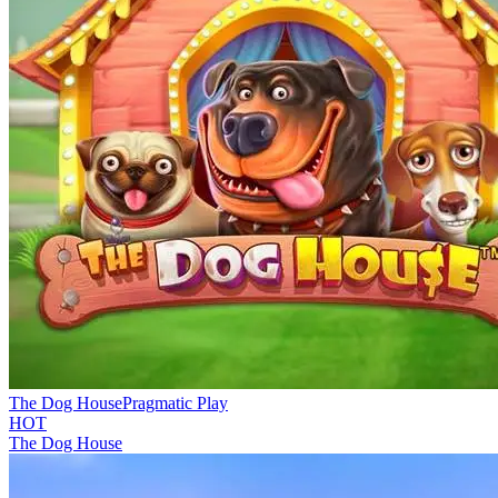
The Dog House
Pragmatic Play
HOT
The Dog House