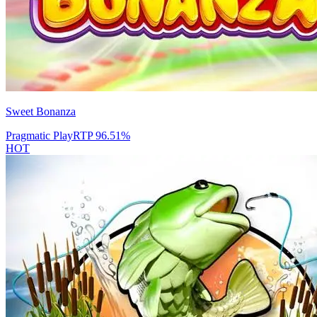
Sweet Bonanza
Pragmatic Play
RTP
96.51
%
HOT