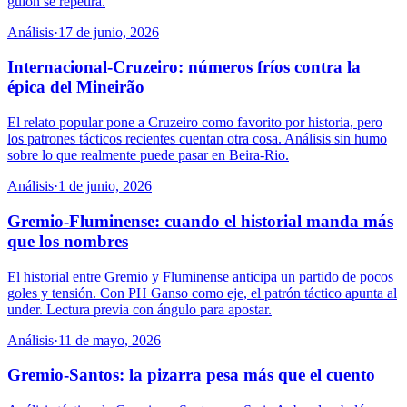
guion se repetirá.
Análisis
·
17 de junio, 2026
Internacional-Cruzeiro: números fríos contra la
épica del Mineirão
El relato popular pone a Cruzeiro como favorito por historia, pero
los patrones tácticos recientes cuentan otra cosa. Análisis sin humo
sobre lo que realmente puede pasar en Beira-Rio.
Análisis
·
1 de junio, 2026
Gremio-Fluminense: cuando el historial manda más
que los nombres
El historial entre Gremio y Fluminense anticipa un partido de pocos
goles y tensión. Con PH Ganso como eje, el patrón táctico apunta al
under. Lectura previa con ángulo para apostar.
Análisis
·
11 de mayo, 2026
Gremio-Santos: la pizarra pesa más que el cuento