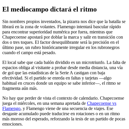
El mediocampo dictará el ritmo
Sin nombres propios inventados, la pizarra nos dice que la batalla se
librará en la zona de volantes. Flamengo intentará bascular rápido
para encontrar superioridad numérica por fuera, mientras que
Chapecoense apostará por doblar la marca y salir en transición con
dos o tres toques. El factor desequilibrante será la precisión en el
último pase, un rubro históricamente irregular en los rubronegros
cuando el campo está pesado.
El local sabe que cada balón dividido es un microtriunfo. La falta de
espacios obliga al visitante a probar desde media distancia, una vía
de gol que las estadísticas de la Serie A castigan con baja
efectividad. Si el partido se enreda en faltas y tarjetas —algo
habitual en cruces donde un equipo se sabe inferior—, el ritmo se
fragmenta aún más.
No hay que perder de vista el contexto de calendario. Chapecoense
juega el miércoles, en una semana apretada de
Chapecoense vs
Flamengo
, y Flamengo viene de una secuencia de viajes. Ese
desgaste acumulado puede traducirse en rotaciones o en un ritmo
más moroso del esperado, reforzando la tesis de un partido de pocas
emociones.