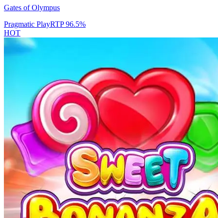
Gates of Olympus
Pragmatic Play
RTP
96.5
%
HOT