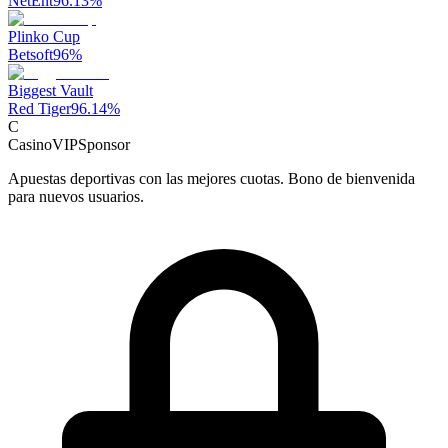
NetEnt
96.13
%
Plinko Cup
Betsoft
96
%
Biggest Vault
Red Tiger
96.14
%
C
CasinoVIP
Sponsor
Apuestas deportivas con las mejores cuotas. Bono de bienvenida
para nuevos usuarios.