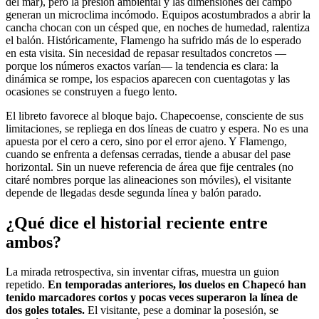
del mar), pero la presión ambiental y las dimensiones del campo
generan un microclima incómodo. Equipos acostumbrados a abrir la
cancha chocan con un césped que, en noches de humedad, ralentiza
el balón. Históricamente, Flamengo ha sufrido más de lo esperado
en esta visita. Sin necesidad de repasar resultados concretos —
porque los números exactos varían— la tendencia es clara: la
dinámica se rompe, los espacios aparecen con cuentagotas y las
ocasiones se construyen a fuego lento.
El libreto favorece al bloque bajo. Chapecoense, consciente de sus
limitaciones, se repliega en dos líneas de cuatro y espera. No es una
apuesta por el cero a cero, sino por el error ajeno. Y Flamengo,
cuando se enfrenta a defensas cerradas, tiende a abusar del pase
horizontal. Sin un nueve referencia de área que fije centrales (no
citaré nombres porque las alineaciones son móviles), el visitante
depende de llegadas desde segunda línea y balón parado.
¿Qué dice el historial reciente entre
ambos?
La mirada retrospectiva, sin inventar cifras, muestra un guion
repetido.
En temporadas anteriores, los duelos en Chapecó han
tenido marcadores cortos y pocas veces superaron la línea de
dos goles totales.
El visitante, pese a dominar la posesión, se