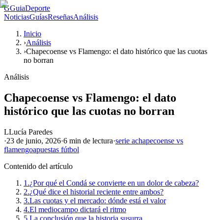
G
GuiaDeporte
Noticias
Guías
Reseñas
Análisis
Inicio
›
Análisis
›
Chapecoense vs Flamengo: el dato histórico que las cuotas
no borran
Análisis
Chapecoense vs Flamengo: el dato
histórico que las cuotas no borran
L
Lucía Paredes
·
23 de junio, 2026
·
6 min
de lectura
·
serie a
chapecoense vs
flamengo
apuestas fútbol
Contenido del artículo
1.
¿Por qué el Condá se convierte en un dolor de cabeza?
2.
¿Qué dice el historial reciente entre ambos?
3.
Las cuotas y el mercado: dónde está el valor
4.
El mediocampo dictará el ritmo
5.
La conclusión que la historia susurra