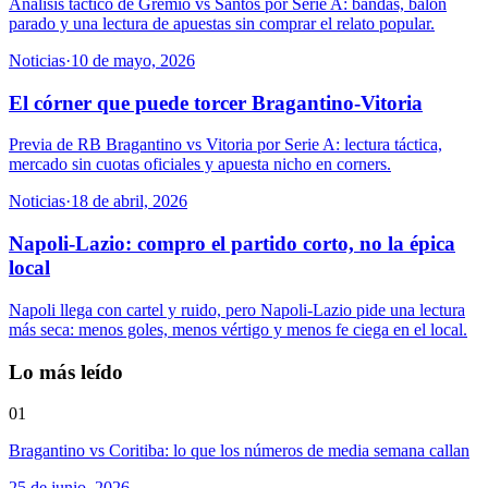
Análisis táctico de Gremio vs Santos por Serie A: bandas, balón
parado y una lectura de apuestas sin comprar el relato popular.
Noticias
·
10 de mayo, 2026
El córner que puede torcer Bragantino-Vitoria
Previa de RB Bragantino vs Vitoria por Serie A: lectura táctica,
mercado sin cuotas oficiales y apuesta nicho en corners.
Noticias
·
18 de abril, 2026
Napoli-Lazio: compro el partido corto, no la épica
local
Napoli llega con cartel y ruido, pero Napoli-Lazio pide una lectura
más seca: menos goles, menos vértigo y menos fe ciega en el local.
Lo más leído
01
Bragantino vs Coritiba: lo que los números de media semana callan
25 de junio, 2026