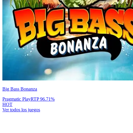
Big Bass Bonanza
Pragmatic Play
RTP
96.71
%
HOT
Ver todos los juegos