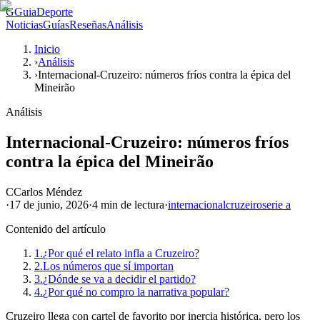
G
GuiaDeporte
Noticias
Guías
Reseñas
Análisis
Inicio
›
Análisis
›
Internacional-Cruzeiro: números fríos contra la épica del
Mineirão
Análisis
Internacional-Cruzeiro: números fríos
contra la épica del Mineirão
C
Carlos Méndez
·
17 de junio, 2026
·
4 min
de lectura
·
internacional
cruzeiro
serie a
Contenido del artículo
1.
¿Por qué el relato infla a Cruzeiro?
2.
Los números que sí importan
3.
¿Dónde se va a decidir el partido?
4.
¿Por qué no compro la narrativa popular?
Cruzeiro llega con cartel de favorito por inercia histórica, pero los