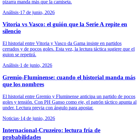
pizarra manda más que la camiseta.
Análisis
·
17 de junio, 2026
Vitoria vs Vasco: el guión que la Serie A repite en
silencio
El historial entre Vitoria y Vasco da Gama insiste en partidos
cerrados y de pocos goles. Esta vez, la lectura táctica sugiere que el
guion se repetirá.
Análisis
·
1 de junio, 2026
Gremio-Fluminense: cuando el historial manda más
que los nombres
El historial entre Gremio y Fluminense anticipa un partido de pocos
goles y tensión. Con PH Ganso como eje, el patrón táctico apunta al
under. Lectura previa con ángulo para apostar.
Noticias
·
14 de junio, 2026
Internacional-Cruzeiro: lectura fría de
probabilidades