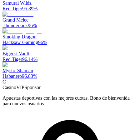
Samurai Wildz
Red Tiger
95.89
%
Grand Melee
Thunderkick
96
%
Smoking Dragon
Hacksaw Gaming
96
%
Biggest Vault
Red Tiger
96.14
%
Mystic Shaman
Habanero
96.83
%
C
CasinoVIP
Sponsor
Apuestas deportivas con las mejores cuotas. Bono de bienvenida
para nuevos usuarios.