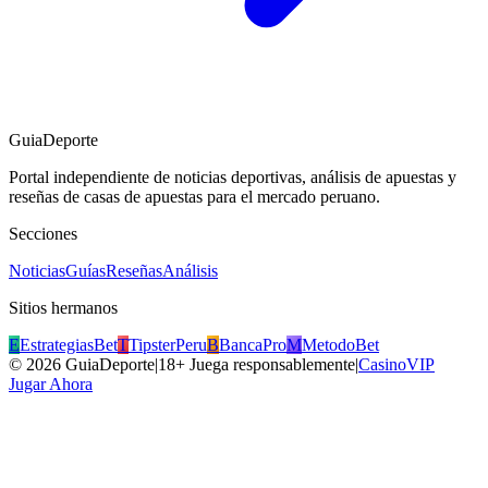
GuiaDeporte
Portal independiente de noticias deportivas, análisis de apuestas y
reseñas de casas de apuestas para el mercado peruano.
Secciones
Noticias
Guías
Reseñas
Análisis
Sitios hermanos
E
EstrategiasBet
T
TipsterPeru
B
BancaPro
M
MetodoBet
©
2026
GuiaDeporte
|
18+ Juega responsablemente
|
CasinoVIP
Jugar Ahora