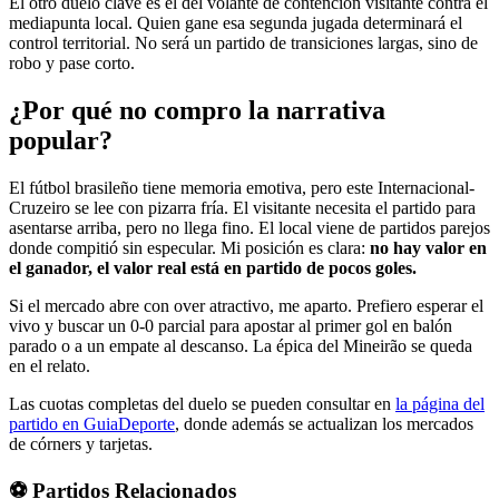
El otro duelo clave es el del volante de contención visitante contra el
mediapunta local. Quien gane esa segunda jugada determinará el
control territorial. No será un partido de transiciones largas, sino de
robo y pase corto.
¿Por qué no compro la narrativa
popular?
El fútbol brasileño tiene memoria emotiva, pero este Internacional-
Cruzeiro se lee con pizarra fría. El visitante necesita el partido para
asentarse arriba, pero no llega fino. El local viene de partidos parejos
donde compitió sin especular. Mi posición es clara:
no hay valor en
el ganador, el valor real está en partido de pocos goles.
Si el mercado abre con over atractivo, me aparto. Prefiero esperar el
vivo y buscar un 0-0 parcial para apostar al primer gol en balón
parado o a un empate al descanso. La épica del Mineirão se queda
en el relato.
Las cuotas completas del duelo se pueden consultar en
la página del
partido en GuiaDeporte
, donde además se actualizan los mercados
de córners y tarjetas.
⚽ Partidos Relacionados