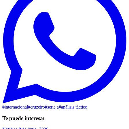
#
internacional
#
cruzeiro
#
serie a
#
análisis táctico
Te puede interesar