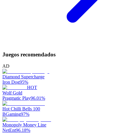
Juegos recomendados
AD
Diamond Supercharge
Iron Dog
95
%
HOT
Wolf Gold
Pragmatic Play
96.01
%
Hot Chilli Bells 100
BGaming
97
%
Monopoly Money Line
NetEnt
96.18
%