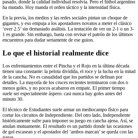
pasado, donde la calidad individual resolvía. Pero el fútbol argentino
ha mutado. Hoy manda el orden táctico y la intensidad física.
En la previa, los medios y las redes sociales pintan un choque de
gigantes, y eso empuja a los apostadores novatos a meter el clásico
‘over 2.5’ sin demasiado análisis. La tentación de ver un 2-1 o un 3-
1 es grande. Sin embargo, basta con revisar el patrón de los últimos
encuentros para dudar seriamente de ese guion.
Lo que el historial realmente dice
Los enfrentamientos entre el Pincha y el Rojo en la última década
tienen una constante: la pelota dividida, el roce y la lucha en la mitad
de la cancha. No es casualidad que los partidos se definan por
detalles. La mayoría de los cruces recientes terminaron con dos o
menos goles, y no pocos acabaron en empate. El primer tiempo
suele ser especialmente áspero: casi nunca hay goles antes del
minuto 30.
El técnico de Estudiantes suele armar un mediocampo físico para
cortar los circuitos de Independiente. Del otro lado, Independiente
históricamente sufre para imponer su juego en cancha ajena. Así, se
anulan mutuamente. El resultado es un partido donde las ocasiones
de gol escasean y el apostador del ‘ambos marcan’ se queda con las
ganas.