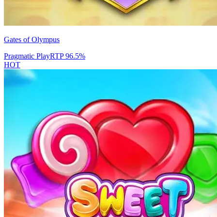
Gates of Olympus
Pragmatic Play
RTP
96.5
%
HOT