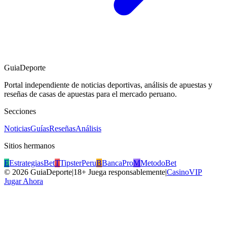
GuiaDeporte
Portal independiente de noticias deportivas, análisis de apuestas y
reseñas de casas de apuestas para el mercado peruano.
Secciones
Noticias
Guías
Reseñas
Análisis
Sitios hermanos
E
EstrategiasBet
T
TipsterPeru
B
BancaPro
M
MetodoBet
©
2026
GuiaDeporte
|
18+ Juega responsablemente
|
CasinoVIP
Jugar Ahora