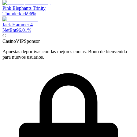
Pink Elephants Trinity
Thunderkick
96
%
Jack Hammer 4
NetEnt
96.01
%
C
CasinoVIP
Sponsor
Apuestas deportivas con las mejores cuotas. Bono de bienvenida
para nuevos usuarios.