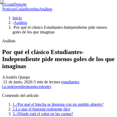
G
GuiaDeporte
Noticias
Guías
Reseñas
Análisis
Inicio
›
Análisis
›
Por qué el clásico Estudiantes-Independiente pide menos
goles de los que imaginas
Análisis
Por qué el clásico Estudiantes-
Independiente pide menos goles de los que
imaginas
A
Andrés Quispe
·
21 de junio, 2026
·
5 min
de lectura
·
estudiantes
l.p.
independiente
antecedentes
Contenido del artículo
1.
¿Por qué el hincha se ilusiona con un partido abierto?
2.
Lo que el historial realmente dice
3.
¿Dónde está el valor en las cuotas?