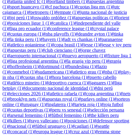
(
1
)
#
atlanta united fc
(
1
)
#
portland timbers
(
1
)
#
apuestas argentina
(
1
)
#
sport huancayo
(
1
)
#
cf pachuca
(
1
)
#
cuotas liga mx
(
1
)
#
utc
cajamarca
(
1
)
#
petroperu
(
1
)
#
empate
(
1
)
#
junta nacional de justicia
(
1
)
#
jnj perú
(
1
)
#
oswaldo ordóñez
(
1
)
#
apuestas políticas
(
1
)
#
lorient
(
1
)
#
posiciones ligue 1
(
1
)
#
catolica
(
1
)
#
independiente del valle
(
1
)
#
liga pro ecuador
(
1
)
#
conference league
(
1
)
#
crystal palace
(
1
)
#
cuotas europa
(
1
)
#
nba playoffs
(
1
)
#
deandre ayton
(
1
)
#
tinka
(
1
)
#
la tinka peru
(
1
)
#
bayern
(
1
)
#
adt vs chankas
(
1
)
#
paranaense
(
1
)
#
atletico goianiense
(
1
)
#
copa brasil
(
1
)
#
jesse
(
1
)
#
jesse y joy peru
(
1
)
#
apuestas peru
(
1
)
#
club cienciano
(
1
)
#
jorge chavez
(
1
)
#
aeropuerto internacional
(
1
)
#
nuevo aeropuerto
(
1
)
#
fixture liga 1
(
1
)
#
liga profesional argentina
(
1
)
#
la granja vip peru
(
1
)
#
granja
(
1
)
#
hoffenheim
(
1
)
#
dortmund
(
1
)
#
bundesliga
(
1
)
#
lazio
(
1
)
#
conmebol
(
1
)
#
sudamericana
(
1
)
#
atletico grau
(
1
)
#
nba
(
1
)
#
play-
in nba
(
1
)
#
cuotas nba
(
1
)
#
hora barcelona
(
1
)
#
puerto cabello
(
1
)
#
atlético mineiro
(
1
)
#
deportivo cuenca
(
1
)
#
jaguares
(
1
)
#
liga
betplay
(
1
)
#
documento nacional de identidad
(
1
)
#
dni perú
(
1
)
#
elecciones 2026
(
1
)
#
atletico rafaela
(
1
)
#
copa argentina
(
1
)
#
nets
(
1
)
#
brooklyn nets
(
1
)
#
apuestas royal
(
1
)
#
parlays online
(
1
)
#
sorteos
online
(
1
)
#
uruguay
(
1
)
#
inglaterra
(
1
)
#
tarjeta roja
(
1
)
#
roja futbol
(
1
)
#
cuotas deportivas
(
1
)
#
peru vs senegal
(
1
)
#
selección peruana
(
1
)
#
arsenal femenino
(
1
)
#
fútbol femenino
(
1
)
#
the killers peru
(
1
)
#
killers
(
1
)
#
rayo vallecano
(
1
)
#
posiciones
(
1
)
#
defensor sporting
(
1
)
#
nacional
(
1
)
#
fútbol uruguayo
(
1
)
#
cagliari
(
1
)
#
seattle
(
1
)
#
concacaf
(
1
)
#
europa league
(
1
)
#
cruz azul
(
1
)
#
emma stone