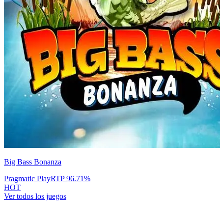
Big Bass Bonanza
Pragmatic Play
RTP
96.71
%
HOT
Ver todos los juegos