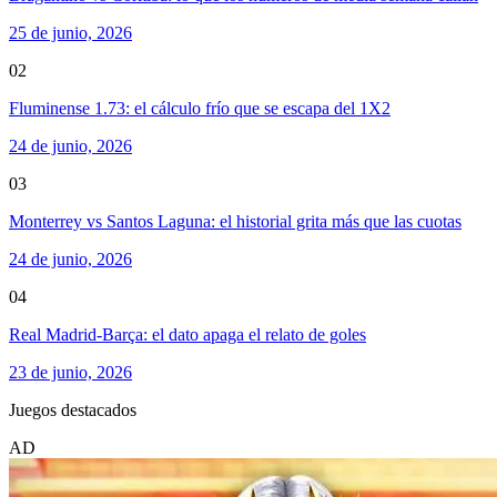
25 de junio, 2026
02
Fluminense 1.73: el cálculo frío que se escapa del 1X2
24 de junio, 2026
03
Monterrey vs Santos Laguna: el historial grita más que las cuotas
24 de junio, 2026
04
Real Madrid-Barça: el dato apaga el relato de goles
23 de junio, 2026
Juegos destacados
AD