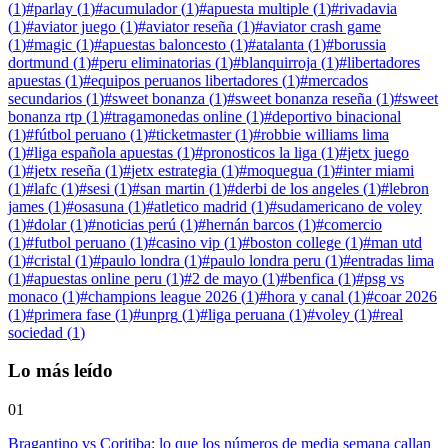
(
1
)
#
parlay
(
1
)
#
acumulador
(
1
)
#
apuesta multiple
(
1
)
#
rivadavia
(
1
)
#
aviator juego
(
1
)
#
aviator reseña
(
1
)
#
aviator crash game
(
1
)
#
magic
(
1
)
#
apuestas baloncesto
(
1
)
#
atalanta
(
1
)
#
borussia
dortmund
(
1
)
#
peru eliminatorias
(
1
)
#
blanquirroja
(
1
)
#
libertadores
apuestas
(
1
)
#
equipos peruanos libertadores
(
1
)
#
mercados
secundarios
(
1
)
#
sweet bonanza
(
1
)
#
sweet bonanza reseña
(
1
)
#
sweet
bonanza rtp
(
1
)
#
tragamonedas online
(
1
)
#
deportivo binacional
(
1
)
#
fútbol peruano
(
1
)
#
ticketmaster
(
1
)
#
robbie williams lima
(
1
)
#
liga española apuestas
(
1
)
#
pronosticos la liga
(
1
)
#
jetx juego
(
1
)
#
jetx reseña
(
1
)
#
jetx estrategia
(
1
)
#
moquegua
(
1
)
#
inter miami
(
1
)
#
lafc
(
1
)
#
sesi
(
1
)
#
san martin
(
1
)
#
derbi de los angeles
(
1
)
#
lebron
james
(
1
)
#
osasuna
(
1
)
#
atletico madrid
(
1
)
#
sudamericano de voley
(
1
)
#
dolar
(
1
)
#
noticias perú
(
1
)
#
hernán barcos
(
1
)
#
comercio
(
1
)
#
futbol peruano
(
1
)
#
casino vip
(
1
)
#
boston college
(
1
)
#
man utd
(
1
)
#
cristal
(
1
)
#
paulo londra
(
1
)
#
paulo londra peru
(
1
)
#
entradas lima
(
1
)
#
apuestas online peru
(
1
)
#
2 de mayo
(
1
)
#
benfica
(
1
)
#
psg vs
monaco
(
1
)
#
champions league 2026
(
1
)
#
hora y canal
(
1
)
#
coar 2026
(
1
)
#
primera fase
(
1
)
#
unprg
(
1
)
#
liga peruana
(
1
)
#
voley
(
1
)
#
real
sociedad
(
1
)
Lo más leído
01
Bragantino vs Coritiba: lo que los números de media semana callan