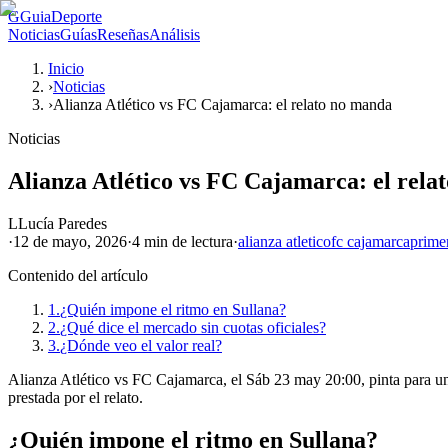
G
GuiaDeporte
Noticias
Guías
Reseñas
Análisis
Inicio
›
Noticias
›
Alianza Atlético vs FC Cajamarca: el relato no manda
Noticias
Alianza Atlético vs FC Cajamarca: el rela
L
Lucía Paredes
·
12 de mayo, 2026
·
4 min
de lectura
·
alianza atletico
fc cajamarca
prime
Contenido del artículo
1.
¿Quién impone el ritmo en Sullana?
2.
¿Qué dice el mercado sin cuotas oficiales?
3.
¿Dónde veo el valor real?
Alianza Atlético vs FC Cajamarca, el Sáb 23 may 20:00, pinta para un d
prestada por el relato.
¿Quién impone el ritmo en Sullana?