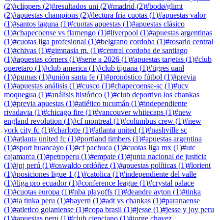
(
2
)
#
clippers
(
2
)
#
resultados uni
(
2
)
#
madrid
(
2
)
#
bodø/glimt
(
2
)
#
apuestas champions
(
2
)
#
lectura fria cuotas
(
1
)
#
apuestas valor
(
1
)
#
santos laguna
(
1
)
#
cuotas apuestas
(
1
)
#
apuestas clásico
(
1
)
#
chapecoense vs flamengo
(
1
)
#
liverpool
(
1
)
#
apuestas argentinas
(
1
)
#
cuotas liga profesional
(
1
)
#
belgrano cordoba
(
1
)
#
rosario central
(
1
)
#
chivas
(
1
)
#
gimnasia m.
(
1
)
#
central cordoba de santiago
(
1
)
#
apuestas córners
(
1
)
#
serie a 2026
(
1
)
#
apuestas tarjetas
(
1
)
#
club
queretaro
(
1
)
#
club america
(
1
)
#
club tijuana
(
1
)
#
tigres uanl
(
1
)
#
pumas
(
1
)
#
unión santa fe
(
1
)
#
pronóstico fútbol
(
1
)
#
previa
(
1
)
#
apuestas análisis
(
1
)
#
cusco
(
1
)
#
chapecoense-sc
(
1
)
#
ucv
moquegua
(
1
)
#
análisis histórico
(
1
)
#
club deportivo los chankas
(
1
)
#
previa apuestas
(
1
)
#
atlético tucumán
(
1
)
#
independiente
rivadavia
(
1
)
#
chicago fire
(
1
)
#
vancouver whitecaps
(
1
)
#
new
england revolution
(
1
)
#
cf montreal
(
1
)
#
columbus crew
(
1
)
#
new
york city fc
(
1
)
#
charlotte
(
1
)
#
atlanta united
(
1
)
#
nashville sc
(
1
)
#
atlanta united fc
(
1
)
#
portland timbers
(
1
)
#
apuestas argentina
(
1
)
#
sport huancayo
(
1
)
#
cf pachuca
(
1
)
#
cuotas liga mx
(
1
)
#
utc
cajamarca
(
1
)
#
petroperu
(
1
)
#
empate
(
1
)
#
junta nacional de justicia
(
1
)
#
jnj perú
(
1
)
#
oswaldo ordóñez
(
1
)
#
apuestas políticas
(
1
)
#
lorient
(
1
)
#
posiciones ligue 1
(
1
)
#
catolica
(
1
)
#
independiente del valle
(
1
)
#
liga pro ecuador
(
1
)
#
conference league
(
1
)
#
crystal palace
(
1
)
#
cuotas europa
(
1
)
#
nba playoffs
(
1
)
#
deandre ayton
(
1
)
#
tinka
(
1
)
#
la tinka peru
(
1
)
#
bayern
(
1
)
#
adt vs chankas
(
1
)
#
paranaense
(
1
)
#
atletico goianiense
(
1
)
#
copa brasil
(
1
)
#
jesse
(
1
)
#
jesse y joy peru
(
1
)
#
apuestas peru
(
1
)
#
club cienciano
(
1
)
#
jorge chavez