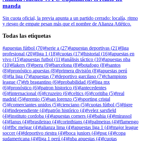
manda
Sin cuota oficial, la previa apunta a un partido cerrado: localía, ritmo
y riesgo de empate pesan más que el nombre de Alianza Atlético.
Todas las etiquetas
#
apuestas fútbol
(
70
)
#
serie a
(
27
)
#
apuestas deportivas
(
21
)
#
liga
profesional
(
20
)
#
liga 1
(
18
)
#
cuotas
(
17
)
#
historial
(
16
)
#
apuestas en
vivo
(
15
)
#
apuestas futbol
(
11
)
#
análisis táctico
(
10
)
#
apuestas nba
(
10
)
#
lakers
(
9
)
#
peru
(
9
)
#
barcelona
(
8
)
#
botafogo
(
8
)
#
santos
(
8
)
#
pronóstico apuestas
(
8
)
#
primera división
(
8
)
#
apuestas perú
(
8
)
#
la liga
(
7
)
#
apuestas
(
7
)
#
deportivo garcilaso
(
7
)
#
champions
league
(
7
)
#
rb bragantino
(
6
)
#
probabilidad
(
6
)
#
liga mx
(
6
)
#
pronóstico
(
6
)
#
patron historico
(
6
)
#
antecedentes
(
6
)
#
internacional
(
6
)
#
cruzeiro
(
6
)
#
celtics
(
6
)
#
coritiba
(
5
)
#
real
madrid
(
5
)
#
gremio
(
5
)
#
san lorenzo
(
5
)
#
sporting cristal
(
5
)
#
comerciantes unidos
(
5
)
#
cienciano
(
5
)
#
cuotas fútbol
(
5
)
#
tigre
(
4
)
#
independiente
(
4
)
#
patrón histórico
(
4
)
#
velez sarsfield
(
4
)
#
instituto cordoba
(
4
)
#
apuestas corners
(
4
)
#
bahia
(
4
)
#
mirassol
(
4
)
#
lanus
(
4
)
#
brasileirao
(
4
)
#
corinthians
(
4
)
#
palmeiras
(
4
)
#
flamengo
(
4
)
#
fbc melgar
(
4
)
#
alianza lima
(
4
)
#
apuestas liga 1
(
4
)
#
major league
soccer
(
4
)
#
deportivo riestra
(
4
)
#
boca juniors
(
4
)
#
psg
(
4
)
#
copa
sudamericana
(
4
)
#
liga 1 perú
(
4
)
#
nba apuestas
(
4
)
#
cuotas