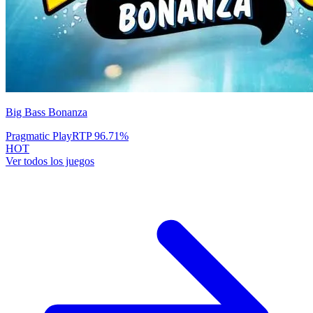
Big Bass Bonanza
Pragmatic Play
RTP
96.71
%
HOT
Ver todos los juegos