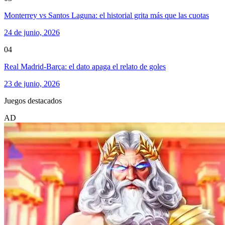
Monterrey vs Santos Laguna: el historial grita más que las cuotas
24 de junio, 2026
04
Real Madrid-Barça: el dato apaga el relato de goles
23 de junio, 2026
Juegos destacados
AD