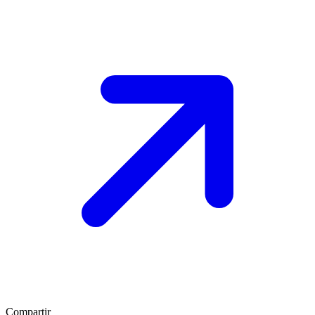
Compartir