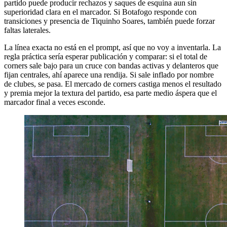
partido puede producir rechazos y saques de esquina aun sin
superioridad clara en el marcador. Si Botafogo responde con
transiciones y presencia de Tiquinho Soares, también puede forzar
faltas laterales.
La línea exacta no está en el prompt, así que no voy a inventarla. La
regla práctica sería esperar publicación y comparar: si el total de
corners sale bajo para un cruce con bandas activas y delanteros que
fijan centrales, ahí aparece una rendija. Si sale inflado por nombre
de clubes, se pasa. El mercado de corners castiga menos el resultado
y premia mejor la textura del partido, esa parte medio áspera que el
marcador final a veces esconde.