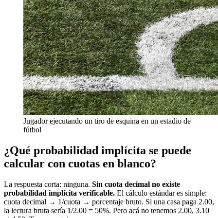
Jugador ejecutando un tiro de esquina en un estadio de
fútbol
¿Qué probabilidad implícita se puede
calcular con cuotas en blanco?
La respuesta corta: ninguna.
Sin cuota decimal no existe
probabilidad implícita verificable.
El cálculo estándar es simple:
cuota decimal → 1/cuota → porcentaje bruto. Si una casa paga 2.00,
la lectura bruta sería 1/2.00 = 50%. Pero acá no tenemos 2.00, 3.10