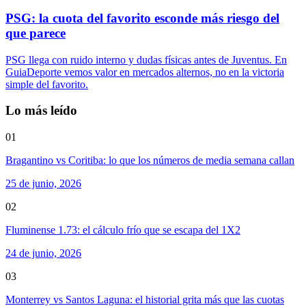
PSG: la cuota del favorito esconde más riesgo del
que parece
PSG llega con ruido interno y dudas físicas antes de Juventus. En
GuiaDeporte vemos valor en mercados alternos, no en la victoria
simple del favorito.
Lo más leído
01
Bragantino vs Coritiba: lo que los números de media semana callan
25 de junio, 2026
02
Fluminense 1.73: el cálculo frío que se escapa del 1X2
24 de junio, 2026
03
Monterrey vs Santos Laguna: el historial grita más que las cuotas