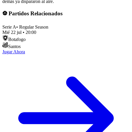
demás ya dispararon al aire.
⚽ Partidos Relacionados
Serie A
•
Regular Season
Mié 22 jul
•
20:00
Botafogo
Santos
Jugar Ahora