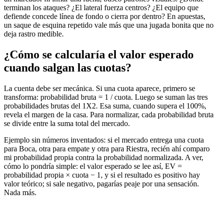
terminan los ataques? ¿El lateral fuerza centros? ¿El equipo que
defiende concede línea de fondo o cierra por dentro? En apuestas,
un saque de esquina repetido vale más que una jugada bonita que no
deja rastro medible.
¿Cómo se calcularía el valor esperado
cuando salgan las cuotas?
La cuenta debe ser mecánica. Si una cuota aparece, primero se
transforma: probabilidad bruta = 1 / cuota. Luego se suman las tres
probabilidades brutas del 1X2. Esa suma, cuando supera el 100%,
revela el margen de la casa. Para normalizar, cada probabilidad bruta
se divide entre la suma total del mercado.
Ejemplo sin números inventados: si el mercado entrega una cuota
para Boca, otra para empate y otra para Riestra, recién ahí comparo
mi probabilidad propia contra la probabilidad normalizada. A ver,
cómo lo pondría simple: el valor esperado se lee así, EV =
probabilidad propia × cuota − 1, y si el resultado es positivo hay
valor teórico; si sale negativo, pagarías peaje por una sensación.
Nada más.