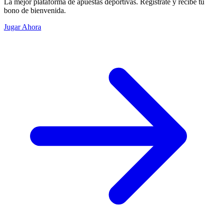
La mejor plataforma de apuestas deportivas. Regístrate y recibe tu
bono de bienvenida.
Jugar Ahora