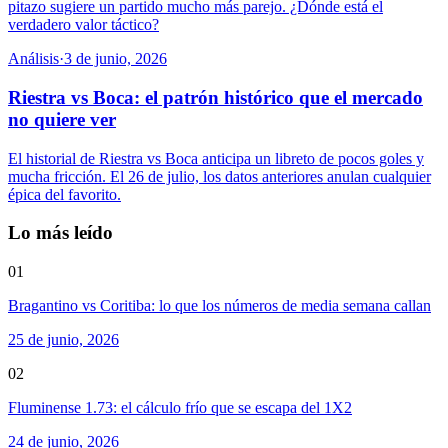
pitazo sugiere un partido mucho más parejo. ¿Dónde está el
verdadero valor táctico?
Análisis
·
3 de junio, 2026
Riestra vs Boca: el patrón histórico que el mercado
no quiere ver
El historial de Riestra vs Boca anticipa un libreto de pocos goles y
mucha fricción. El 26 de julio, los datos anteriores anulan cualquier
épica del favorito.
Lo más leído
01
Bragantino vs Coritiba: lo que los números de media semana callan
25 de junio, 2026
02
Fluminense 1.73: el cálculo frío que se escapa del 1X2
24 de junio, 2026