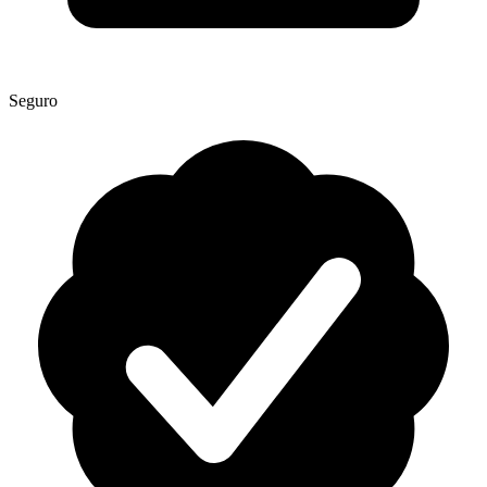
Seguro