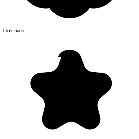
Licenciado