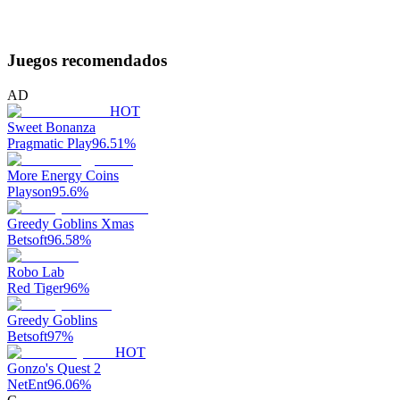
Juegos recomendados
AD
HOT
Sweet Bonanza
Pragmatic Play
96.51
%
More Energy Coins
Playson
95.6
%
Greedy Goblins Xmas
Betsoft
96.58
%
Robo Lab
Red Tiger
96
%
Greedy Goblins
Betsoft
97
%
HOT
Gonzo's Quest 2
NetEnt
96.06
%