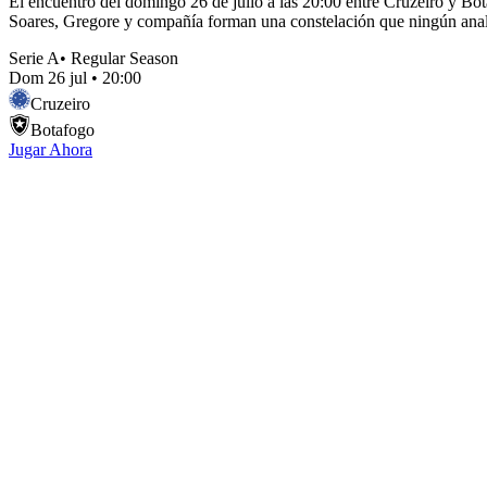
El encuentro del domingo 26 de julio a las 20:00 entre Cruzeiro y Bot
Soares, Gregore y compañía forman una constelación que ningún analista
Serie A
•
Regular Season
Dom 26 jul
•
20:00
Cruzeiro
Botafogo
Jugar Ahora