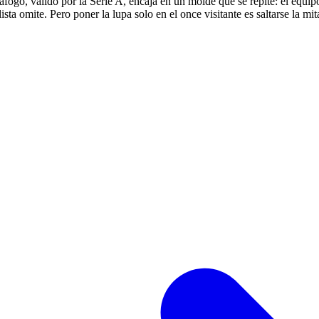
afogo, válido por la Serie A, encaja en un molde que se repite: el equi
 omite. Pero poner la lupa solo en el once visitante es saltarse la mita