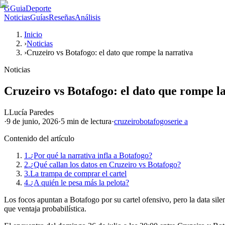
G
GuiaDeporte
Noticias
Guías
Reseñas
Análisis
Inicio
›
Noticias
›
Cruzeiro vs Botafogo: el dato que rompe la narrativa
Noticias
Cruzeiro vs Botafogo: el dato que rompe l
L
Lucía Paredes
·
9 de junio, 2026
·
5 min
de lectura
·
cruzeiro
botafogo
serie a
Contenido del artículo
1.
¿Por qué la narrativa infla a Botafogo?
2.
¿Qué callan los datos en Cruzeiro vs Botafogo?
3.
La trampa de comprar el cartel
4.
¿A quién le pesa más la pelota?
Los focos apuntan a Botafogo por su cartel ofensivo, pero la data silen
que ventaja probabilística.