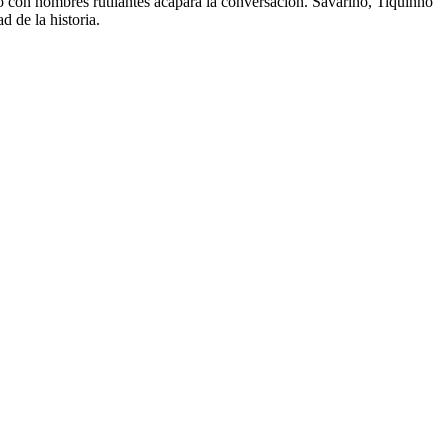
po con nombres rutilantes acapara la conversación. Savarino, Tiquinho
d de la historia.