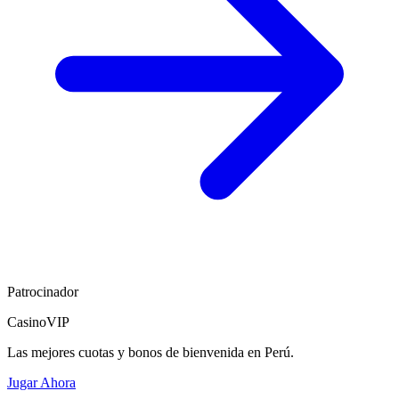
Patrocinador
CasinoVIP
Las mejores cuotas y bonos de bienvenida en Perú.
Jugar Ahora