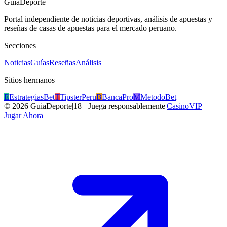
GuiaDeporte
Portal independiente de noticias deportivas, análisis de apuestas y
reseñas de casas de apuestas para el mercado peruano.
Secciones
Noticias
Guías
Reseñas
Análisis
Sitios hermanos
E
EstrategiasBet
T
TipsterPeru
B
BancaPro
M
MetodoBet
©
2026
GuiaDeporte
|
18+ Juega responsablemente
|
CasinoVIP
Jugar Ahora