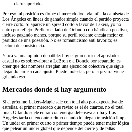
cierre apretado
Por eso mi posición es firme: el mercado todavía infla la camiseta de
Los Ángeles en líneas de ganador simple cuando el partido proyecta
cierre corto. Si aparece un spread corto a favor de Lakers, yo no
entro por reflejo. Prefiero el lado de Orlando con hándicap positivo,
incluso pagando menos, porque su perfil reciente encaja mejor en
partidos de una posesión. No es romanticismo anti favorito; es
lectura de consistencia.
Y acá va una opinión debatible: hoy el gran error del apostador
casual no es sobrevalorar a LeBron o a Doncic por separado, es
creer que dos nombres arreglan una ejecución colectiva que sigue
llegando tarde a cada ajuste. Puede molestar, pero la pizarra viene
gritando eso.
Mercados donde sí hay argumento
Si el próximo Lakers-Magic sale con total alto por expectativa de
estrellas, el primer mercado que reviso es el de cuartos, no el total
final. Orlando suele entrar con energía defensiva arriba y Los
Ángeles tarda en encontrar ritmo cuando le niegan transición limpia.
Un under en primer cuarto o primer tiempo puede tener mejor lógica
que pelear un under global que depende del cierre y de faltas