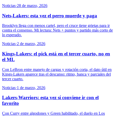
Noticias
·
28 de marzo, 2026
Nets-Lakers: esta vez el perro muerde y paga
Brooklyn llega con menos cartel, pero el cruce tiene grietas para ir
contra el consenso. Mi lectura: Nets + puntos y partido más corto de
lo esperado.
Noticias
·
2 de marzo, 2026
Kings-Lakers: el pick está en el tercer cuarto, no en
el ML
Con LeBron entre manejo de cargas y rotación corta, el dato útil en
Kings-Lakers aparece tras el descanso: ritmo, banca y parciales del
tercer cuarto.
Noticias
·
1 de marzo, 2026
Lakers-Warriors: esta vez sí conviene ir con el
favorito
Con Curry entre algodones y Green habilitado, el duelo en Los