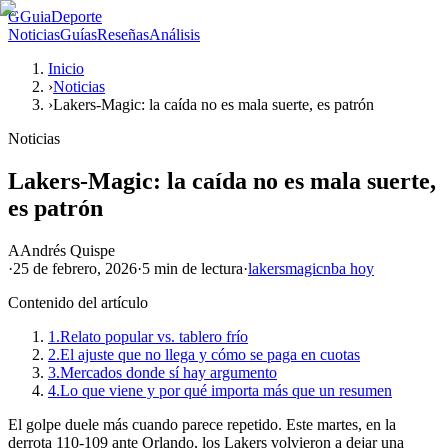
G
GuiaDeporte
Noticias
Guías
Reseñas
Análisis
Inicio
›
Noticias
›
Lakers-Magic: la caída no es mala suerte, es patrón
Noticias
Lakers-Magic: la caída no es mala suerte,
es patrón
A
Andrés Quispe
·
25 de febrero, 2026
·
5 min
de lectura
·
lakers
magic
nba hoy
Contenido del artículo
1.
Relato popular vs. tablero frío
2.
El ajuste que no llega y cómo se paga en cuotas
3.
Mercados donde sí hay argumento
4.
Lo que viene y por qué importa más que un resumen
El golpe duele más cuando parece repetido. Este martes, en la
derrota 110-109 ante Orlando, los Lakers volvieron a dejar una