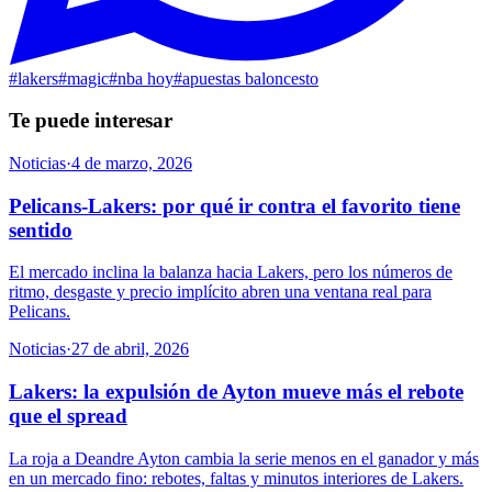
#
lakers
#
magic
#
nba hoy
#
apuestas baloncesto
Te puede interesar
Noticias
·
4 de marzo, 2026
Pelicans-Lakers: por qué ir contra el favorito tiene
sentido
El mercado inclina la balanza hacia Lakers, pero los números de
ritmo, desgaste y precio implícito abren una ventana real para
Pelicans.
Noticias
·
27 de abril, 2026
Lakers: la expulsión de Ayton mueve más el rebote
que el spread
La roja a Deandre Ayton cambia la serie menos en el ganador y más
en un mercado fino: rebotes, faltas y minutos interiores de Lakers.