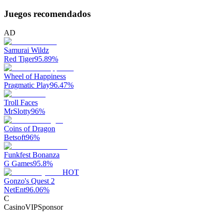
Juegos recomendados
AD
Samurai Wildz
Red Tiger
95.89
%
Wheel of Happiness
Pragmatic Play
96.47
%
Troll Faces
MrSlotty
96
%
Coins of Dragon
Betsoft
96
%
Funkfest Bonanza
G Games
95.8
%
HOT
Gonzo's Quest 2
NetEnt
96.06
%
C
CasinoVIP
Sponsor