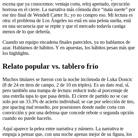
escena que ya conocemos: ventaja corta, reloj apretado, ejecución
borrosa en el cierre. La narrativa más cómoda dice “mala suerte” por
ese tiro final de Wendell Carter Jr.; yo no compro eso. Mi lectura es
otra: el problema de Los Ángeles no está en una pelota suelta, está
en una secuencia que se repite y que el mercado todavía castiga
menos de lo que debería.
Cuando un equipo encadena finales parecidos, ya no hablamos de
azar. Hablamos de hábitos. Y en apuestas, los hábitos pesan más que
los highlights.
Relato popular vs. tablero frío
Muchos titulares se fueron con la noche incómoda de Luka Doncic
(8 de 24 en tiros de campo, 2 de 10 en triples). Es un dato real, sí,
pero también una trampa de lectura: reducir todo al porcentaje de
una estrella tapa lo que pasa detrás. El cierre de partido no se cae
solo por un 33.3% de acierto individual; se cae por selección de tiro,
por spacing mal resuelto, por posesiones donde nadie corta con
convicción y por una defensa que concede rebote o segunda opción
cuando no puede hacerlo.
Aquí aparece la pelea entre narrativa y número. La narrativa te
empuja a pensar que, con una noche apenas mejor de su figura, los