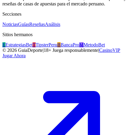
reseñas de casas de apuestas para el mercado peruano.
Secciones
Noticias
Guías
Reseñas
Análisis
Sitios hermanos
E
EstrategiasBet
T
TipsterPeru
B
BancaPro
M
MetodoBet
©
2026
GuiaDeporte
|
18+ Juega responsablemente
|
CasinoVIP
Jugar Ahora