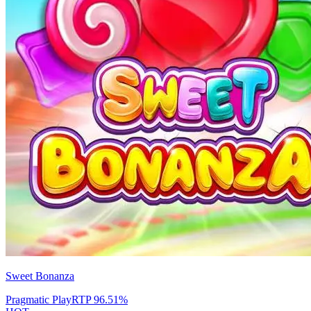
Sweet Bonanza
Pragmatic Play
RTP
96.51
%