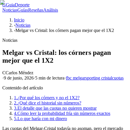
G
GuiaDeporte
Noticias
Guías
Reseñas
Análisis
Inicio
›
Noticias
›
Melgar vs Cristal: los córners pagan mejor que el 1X2
Noticias
Melgar vs Cristal: los córners pagan
mejor que el 1X2
C
Carlos Méndez
·
9 de junio, 2026
·
5 min
de lectura
·
fbc melgar
sporting cristal
cuotas
Contenido del artículo
1.
¿Por qué los córners y no el 1X2?
2.
¿Qué dice el historial sin números?
3.
El detalle que las cuotas no quieren mostrar
4.
Cómo leer la probabilidad fría sin números exactos
5.
Lo que haría con mi dinero
Las cuotas del Melgar-Cristal todavía no asoman, pero el mercado