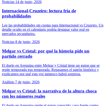
Noticias
·
14 de junio, 2026
Internacional-Cruzeiro: lectura fría de
probabilidades
Lee las probabilidades sin cuotas para Internacional vs Cruzeiro. Un
detalle oculto en el calendario podría destapar valor real en
mercados secundarios.
Noticias
·
8 de junio, 2026
Melgar vs Cristal: por qué la historia pide un
partido cerrado
El duelo en Arequipa entre Melgar y Cristal tiene un guion que se
repite temporada tras temporada. Repasamos el patrón histórico y
explicamos por qué esta vez tampoco habrá sorpresa.
Análisis
·
7 de junio, 2026
Melgar vs Cristal: la narrativa de la altura choca
con los números reales
El duelo en Arequipa repite el guion conocido: casa fuerte contra