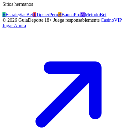
Sitios hermanos
E
EstrategiasBet
T
TipsterPeru
B
BancaPro
M
MetodoBet
©
2026
GuiaDeporte
|
18+ Juega responsablemente
|
CasinoVIP
Jugar Ahora