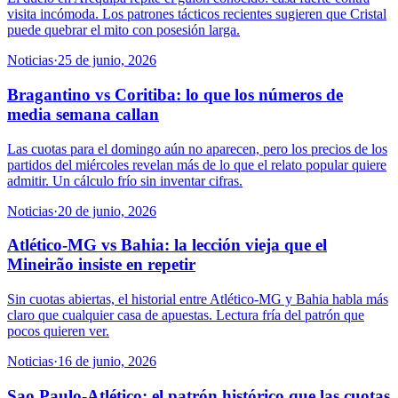
visita incómoda. Los patrones tácticos recientes sugieren que Cristal
puede quebrar el mito con posesión larga.
Noticias
·
25 de junio, 2026
Bragantino vs Coritiba: lo que los números de
media semana callan
Las cuotas para el domingo aún no aparecen, pero los precios de los
partidos del miércoles revelan más de lo que el relato popular quiere
admitir. Un cálculo frío sin inventar cifras.
Noticias
·
20 de junio, 2026
Atlético-MG vs Bahia: la lección vieja que el
Mineirão insiste en repetir
Sin cuotas abiertas, el historial entre Atlético-MG y Bahia habla más
claro que cualquier casa de apuestas. Lectura fría del patrón que
pocos quieren ver.
Noticias
·
16 de junio, 2026
Sao Paulo-Atlético: el patrón histórico que las cuotas