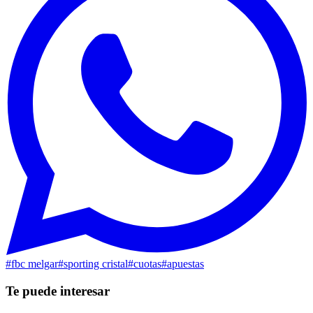
#
fbc melgar
#
sporting cristal
#
cuotas
#
apuestas
Te puede interesar