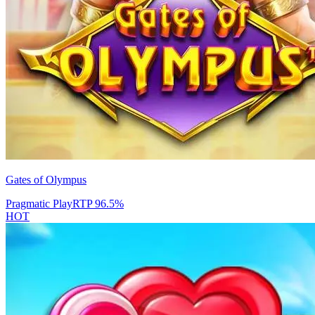
Gates of Olympus
Pragmatic Play
RTP
96.5
%
HOT