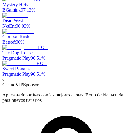
Mystery Heist
BGaming
97.13
%
Dead West
NetEnt
96.03
%
Carnival Rush
Betsoft
96
%
HOT
The Dog House
Pragmatic Play
96.51
%
HOT
Sweet Bonanza
Pragmatic Play
96.51
%
C
CasinoVIP
Sponsor
Apuestas deportivas con las mejores cuotas. Bono de bienvenida
para nuevos usuarios.