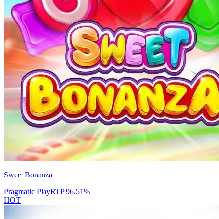
Sweet Bonanza
Pragmatic Play
RTP
96.51
%
HOT