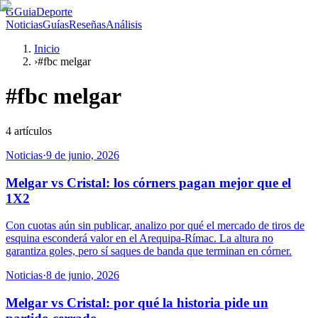
G
GuiaDeporte
Noticias
Guías
Reseñas
Análisis
Inicio
›
#fbc melgar
#
fbc melgar
4
artículos
Noticias
·
9 de junio, 2026
Melgar vs Cristal: los córners pagan mejor que el
1X2
Con cuotas aún sin publicar, analizo por qué el mercado de tiros de
esquina esconderá valor en el Arequipa-Rímac. La altura no
garantiza goles, pero sí saques de banda que terminan en córner.
Noticias
·
8 de junio, 2026
Melgar vs Cristal: por qué la historia pide un