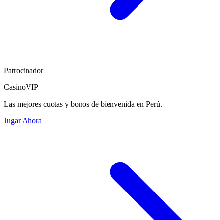
Patrocinador
CasinoVIP
Las mejores cuotas y bonos de bienvenida en Perú.
Jugar Ahora