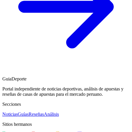
GuiaDeporte
Portal independiente de noticias deportivas, análisis de apuestas y
reseñas de casas de apuestas para el mercado peruano.
Secciones
Noticias
Guías
Reseñas
Análisis
Sitios hermanos