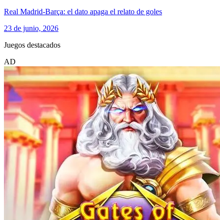
Real Madrid-Barça: el dato apaga el relato de goles
23 de junio, 2026
Juegos destacados
AD