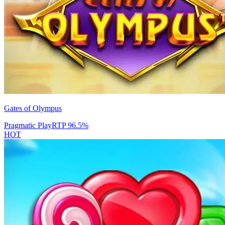
Gates of Olympus
Pragmatic Play
RTP
96.5
%
HOT