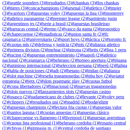
(
3
)
#
seattle sounders
(
3
)
#
resultados
(
3
)
#
chankas
(
3
)
#
los chankas
(
3
)
#
tigres
(
3
)
#
concachampions
(
3
)
#
arsenal
(
3
)
#
atletico
(
3
)
#
mujer
(
3
)
#
warriors
(
3
)
#
apuestas voley
(
3
)
#
apuestas la liga
(
3
)
#
monterrey
(
2
)
#
atletico paranaense
(
2
)
#
premier league
(
2
)
#
sarmiento junin
(
2
)
#
argentinos jrs
(
2
)
#
serie a brasil
(
2
)
#
apuestas brasileirao
(
2
)
#
barracas central
(
2
)
#
remo
(
2
)
#
vasco da gama
(
2
)
#
pronostico
(
2
)
#
chapecoense
(
2
)
#
estadisticas
(
2
)
#
union santa fe
(
2
)
#
fc
cajamarca
(
2
)
#
universitario
(
2
)
#
sport boys
(
2
)
#
táctica
(
2
)
#
toronto fc
(
2
)
#
cuotas mls
(
2
)
#
defensa y justicia
(
2
)
#
mls
(
2
)
#
alianza atletico
(
2
)
#
primera division
(
2
)
#
melgar
(
2
)
#
girona
(
2
)
#
betis
(
2
)
#
liga 1 peru
(
2
)
#
racing
(
2
)
#
apuestas entretenimiento
(
2
)
#
napoli
(
2
)
#
atletico
nacional
(
2
)
#
cajamarca
(
2
)
#
belgrano
(
2
)
#
torneo apertura
(
2
)
#
tijuana
(
2
)
#
amistoso internacional
(
2
)
#
seleccion peruana
(
2
)
#
perú
(
2
)
#
laliga
(
2
)
#
tabla de posiciones
(
2
)
#
adt
(
2
)
#
betano
(
2
)
#
milan
(
2
)
#
alianza
(
2
)
#
slot machine
(
2
)
#
reseña tragamonedas
(
2
)
#
nba hoy
(
2
)
#
aviator
estrategia
(
2
)
#
jetx
(
2
)
#
slots pragmatic play
(
2
)
#
cuotas futbol
(
2
)
#
copa libertadores
(
2
)
#
binacional
(
2
)
#
nuevas tragamonedas
(
2
)
#
slots nuevos
(
2
)
#
lanzamientos slots
(
2
)
#
apuestas casino
(
2
)
#
osasco
(
2
)
#
sudamericano de clubes
(
2
)
#
levante
(
2
)
#
voley peru
(
2
)
#
clippers
(
2
)
#
resultados uni
(
2
)
#
madrid
(
2
)
#
bodø/glimt
(
2
)
#
apuestas champions
(
2
)
#
lectura fria cuotas
(
1
)
#
apuestas valor
(
1
)
#
santos laguna
(
1
)
#
cuotas apuestas
(
1
)
#
apuestas clásico
(
1
)
#
chapecoense vs flamengo
(
1
)
#
liverpool
(
1
)
#
apuestas argentinas
(
1
)
#
cuotas liga profesional
(
1
)
#
belgrano cordoba
(
1
)
#
rosario central
(
1
)
#
chivas
(
1
)
#
gimnasia m.
(
1
)
#
central cordoba de santiago