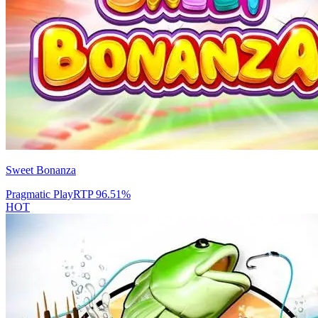
Sweet Bonanza
Pragmatic Play
RTP
96.51
%
HOT