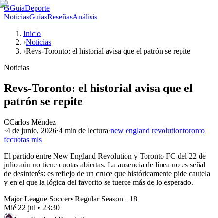
G
GuiaDeporte
Noticias
Guías
Reseñas
Análisis
Inicio
›
Noticias
›
Revs-Toronto: el historial avisa que el patrón se repite
Noticias
Revs-Toronto: el historial avisa que el
patrón se repite
C
Carlos Méndez
·
4 de junio, 2026
·
4 min
de lectura
·
new england revolution
toronto
fc
cuotas mls
El partido entre New England Revolution y Toronto FC del 22 de
julio aún no tiene cuotas abiertas. La ausencia de línea no es señal
de desinterés: es reflejo de un cruce que históricamente pide cautela
y en el que la lógica del favorito se tuerce más de lo esperado.
Major League Soccer
•
Regular Season - 18
Mié 22 jul
•
23:30