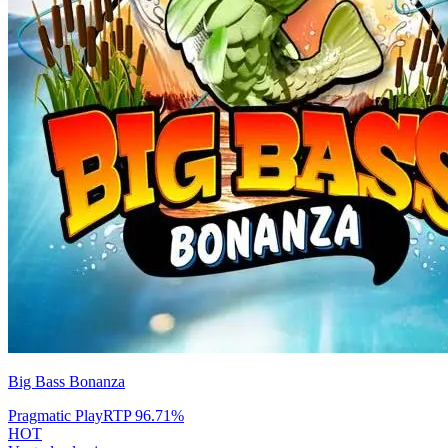
Big Bass Bonanza
Pragmatic Play
RTP
96.71
%
HOT