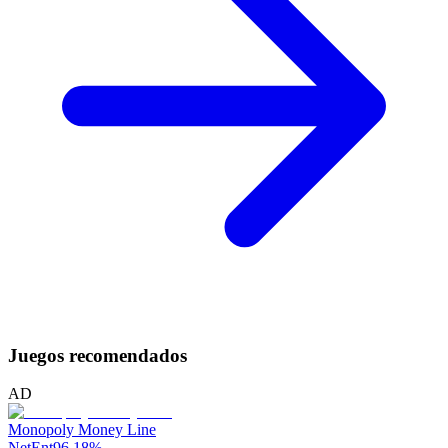
Juegos recomendados
AD
Monopoly Money Line
NetEnt
96.18
%