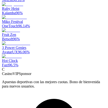
Ruby Heist
Kalamba
96
%
Miko Festival
OneTouch
96.14
%
Fruit Zen
Betsoft
96
%
3 Power Genies
AvatarUX
96.06
%
Hot Clock
Fazi
96.5
%
C
CasinoVIP
Sponsor
Apuestas deportivas con las mejores cuotas. Bono de bienvenida
para nuevos usuarios.