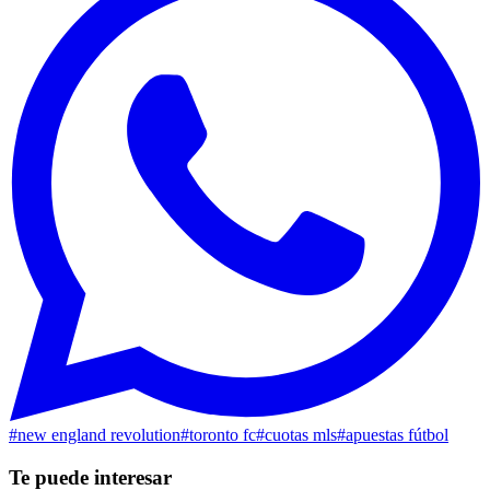
#
new england revolution
#
toronto fc
#
cuotas mls
#
apuestas fútbol
Te puede interesar