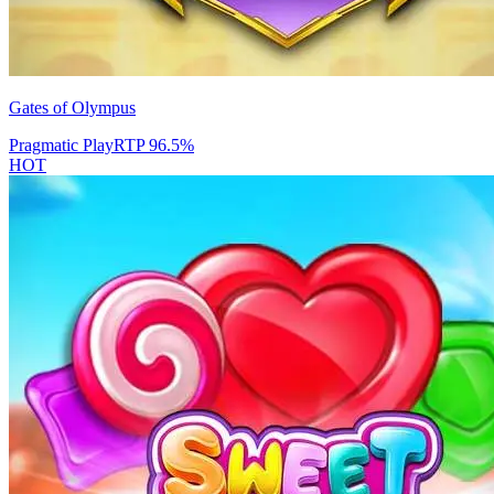
Gates of Olympus
Pragmatic Play
RTP
96.5
%
HOT