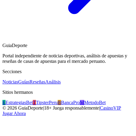
GuiaDeporte
Portal independiente de noticias deportivas, análisis de apuestas y
reseñas de casas de apuestas para el mercado peruano.
Secciones
Noticias
Guías
Reseñas
Análisis
Sitios hermanos
E
EstrategiasBet
T
TipsterPeru
B
BancaPro
M
MetodoBet
©
2026
GuiaDeporte
|
18+ Juega responsablemente
|
CasinoVIP
Jugar Ahora