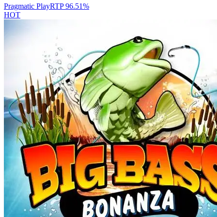
Pragmatic Play
RTP
96.51
%
HOT