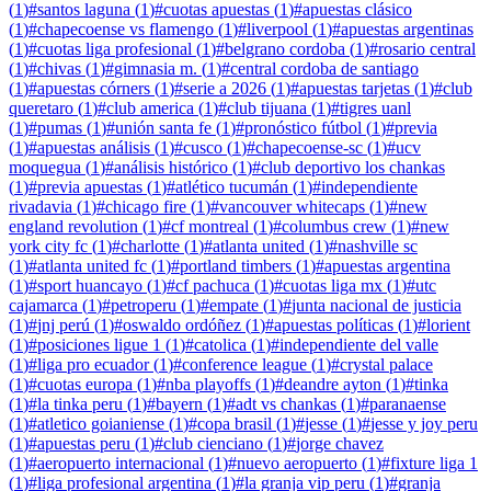
(
1
)
#
santos laguna
(
1
)
#
cuotas apuestas
(
1
)
#
apuestas clásico
(
1
)
#
chapecoense vs flamengo
(
1
)
#
liverpool
(
1
)
#
apuestas argentinas
(
1
)
#
cuotas liga profesional
(
1
)
#
belgrano cordoba
(
1
)
#
rosario central
(
1
)
#
chivas
(
1
)
#
gimnasia m.
(
1
)
#
central cordoba de santiago
(
1
)
#
apuestas córners
(
1
)
#
serie a 2026
(
1
)
#
apuestas tarjetas
(
1
)
#
club
queretaro
(
1
)
#
club america
(
1
)
#
club tijuana
(
1
)
#
tigres uanl
(
1
)
#
pumas
(
1
)
#
unión santa fe
(
1
)
#
pronóstico fútbol
(
1
)
#
previa
(
1
)
#
apuestas análisis
(
1
)
#
cusco
(
1
)
#
chapecoense-sc
(
1
)
#
ucv
moquegua
(
1
)
#
análisis histórico
(
1
)
#
club deportivo los chankas
(
1
)
#
previa apuestas
(
1
)
#
atlético tucumán
(
1
)
#
independiente
rivadavia
(
1
)
#
chicago fire
(
1
)
#
vancouver whitecaps
(
1
)
#
new
england revolution
(
1
)
#
cf montreal
(
1
)
#
columbus crew
(
1
)
#
new
york city fc
(
1
)
#
charlotte
(
1
)
#
atlanta united
(
1
)
#
nashville sc
(
1
)
#
atlanta united fc
(
1
)
#
portland timbers
(
1
)
#
apuestas argentina
(
1
)
#
sport huancayo
(
1
)
#
cf pachuca
(
1
)
#
cuotas liga mx
(
1
)
#
utc
cajamarca
(
1
)
#
petroperu
(
1
)
#
empate
(
1
)
#
junta nacional de justicia
(
1
)
#
jnj perú
(
1
)
#
oswaldo ordóñez
(
1
)
#
apuestas políticas
(
1
)
#
lorient
(
1
)
#
posiciones ligue 1
(
1
)
#
catolica
(
1
)
#
independiente del valle
(
1
)
#
liga pro ecuador
(
1
)
#
conference league
(
1
)
#
crystal palace
(
1
)
#
cuotas europa
(
1
)
#
nba playoffs
(
1
)
#
deandre ayton
(
1
)
#
tinka
(
1
)
#
la tinka peru
(
1
)
#
bayern
(
1
)
#
adt vs chankas
(
1
)
#
paranaense
(
1
)
#
atletico goianiense
(
1
)
#
copa brasil
(
1
)
#
jesse
(
1
)
#
jesse y joy peru
(
1
)
#
apuestas peru
(
1
)
#
club cienciano
(
1
)
#
jorge chavez
(
1
)
#
aeropuerto internacional
(
1
)
#
nuevo aeropuerto
(
1
)
#
fixture liga 1
(
1
)
#
liga profesional argentina
(
1
)
#
la granja vip peru
(
1
)
#
granja