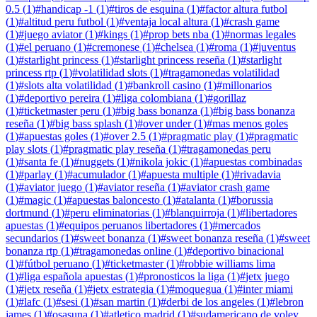
0.5
(
1
)
#
handicap -1
(
1
)
#
tiros de esquina
(
1
)
#
factor altura futbol
(
1
)
#
altitud peru futbol
(
1
)
#
ventaja local altura
(
1
)
#
crash game
(
1
)
#
juego aviator
(
1
)
#
kings
(
1
)
#
prop bets nba
(
1
)
#
normas legales
(
1
)
#
el peruano
(
1
)
#
cremonese
(
1
)
#
chelsea
(
1
)
#
roma
(
1
)
#
juventus
(
1
)
#
starlight princess
(
1
)
#
starlight princess reseña
(
1
)
#
starlight
princess rtp
(
1
)
#
volatilidad slots
(
1
)
#
tragamonedas volatilidad
(
1
)
#
slots alta volatilidad
(
1
)
#
bankroll casino
(
1
)
#
millonarios
(
1
)
#
deportivo pereira
(
1
)
#
liga colombiana
(
1
)
#
gorillaz
(
1
)
#
ticketmaster peru
(
1
)
#
big bass bonanza
(
1
)
#
big bass bonanza
reseña
(
1
)
#
big bass splash
(
1
)
#
over under
(
1
)
#
mas menos goles
(
1
)
#
apuestas goles
(
1
)
#
over 2.5
(
1
)
#
pragmatic play
(
1
)
#
pragmatic
play slots
(
1
)
#
pragmatic play reseña
(
1
)
#
tragamonedas peru
(
1
)
#
santa fe
(
1
)
#
nuggets
(
1
)
#
nikola jokic
(
1
)
#
apuestas combinadas
(
1
)
#
parlay
(
1
)
#
acumulador
(
1
)
#
apuesta multiple
(
1
)
#
rivadavia
(
1
)
#
aviator juego
(
1
)
#
aviator reseña
(
1
)
#
aviator crash game
(
1
)
#
magic
(
1
)
#
apuestas baloncesto
(
1
)
#
atalanta
(
1
)
#
borussia
dortmund
(
1
)
#
peru eliminatorias
(
1
)
#
blanquirroja
(
1
)
#
libertadores
apuestas
(
1
)
#
equipos peruanos libertadores
(
1
)
#
mercados
secundarios
(
1
)
#
sweet bonanza
(
1
)
#
sweet bonanza reseña
(
1
)
#
sweet
bonanza rtp
(
1
)
#
tragamonedas online
(
1
)
#
deportivo binacional
(
1
)
#
fútbol peruano
(
1
)
#
ticketmaster
(
1
)
#
robbie williams lima
(
1
)
#
liga española apuestas
(
1
)
#
pronosticos la liga
(
1
)
#
jetx juego
(
1
)
#
jetx reseña
(
1
)
#
jetx estrategia
(
1
)
#
moquegua
(
1
)
#
inter miami
(
1
)
#
lafc
(
1
)
#
sesi
(
1
)
#
san martin
(
1
)
#
derbi de los angeles
(
1
)
#
lebron
james
(
1
)
#
osasuna
(
1
)
#
atletico madrid
(
1
)
#
sudamericano de voley