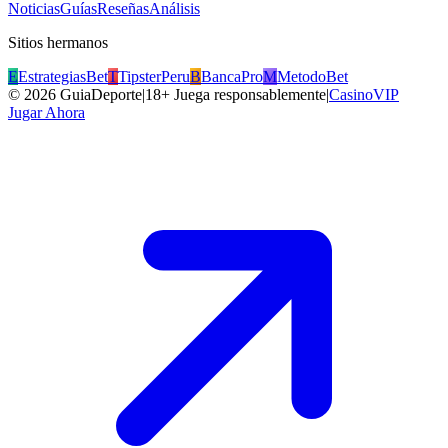
Noticias
Guías
Reseñas
Análisis
Sitios hermanos
E
EstrategiasBet
T
TipsterPeru
B
BancaPro
M
MetodoBet
©
2026
GuiaDeporte
|
18+ Juega responsablemente
|
CasinoVIP
Jugar Ahora