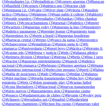
(
3
)
#
estudiantes l.p.
(
3
)
#
estadísticas
(
3
)
#
corners apuestas
(
3
)
#
huracan
(
3
)
#
banfield
(
3
)
#
corners
(
3
)
#
atletico-mg
(
3
)
#
racing club
(
3
)
#
gimnasia l.p.
(
3
)
#
valor
(
3
)
#
river plate
(
3
)
#
vitoria
(
3
)
#
analisis
tactico
(
3
)
#
toluca
(
3
)
#
platense
(
3
)
#
juan pablo ii college
(
3
)
#
aldosivi
(
3
)
#
seattle sounders
(
3
)
#
resultados
(
3
)
#
chankas
(
3
)
#
los chankas
(
3
)
#
tigres
(
3
)
#
concachampions
(
3
)
#
arsenal
(
3
)
#
atletico
(
3
)
#
mujer
(
3
)
#
warriors
(
3
)
#
apuestas voley
(
3
)
#
apuestas la liga
(
3
)
#
monterrey
(
2
)
#
atletico paranaense
(
2
)
#
premier league
(
2
)
#
sarmiento junin
(
2
)
#
argentinos jrs
(
2
)
#
serie a brasil
(
2
)
#
apuestas brasileirao
(
2
)
#
barracas central
(
2
)
#
remo
(
2
)
#
vasco da gama
(
2
)
#
pronostico
(
2
)
#
chapecoense
(
2
)
#
estadisticas
(
2
)
#
union santa fe
(
2
)
#
fc
cajamarca
(
2
)
#
universitario
(
2
)
#
sport boys
(
2
)
#
táctica
(
2
)
#
toronto fc
(
2
)
#
cuotas mls
(
2
)
#
defensa y justicia
(
2
)
#
mls
(
2
)
#
alianza atletico
(
2
)
#
primera division
(
2
)
#
melgar
(
2
)
#
girona
(
2
)
#
betis
(
2
)
#
liga 1 peru
(
2
)
#
racing
(
2
)
#
apuestas entretenimiento
(
2
)
#
napoli
(
2
)
#
atletico
nacional
(
2
)
#
cajamarca
(
2
)
#
belgrano
(
2
)
#
torneo apertura
(
2
)
#
tijuana
(
2
)
#
amistoso internacional
(
2
)
#
seleccion peruana
(
2
)
#
perú
(
2
)
#
laliga
(
2
)
#
tabla de posiciones
(
2
)
#
adt
(
2
)
#
betano
(
2
)
#
milan
(
2
)
#
alianza
(
2
)
#
slot machine
(
2
)
#
reseña tragamonedas
(
2
)
#
nba hoy
(
2
)
#
aviator
estrategia
(
2
)
#
jetx
(
2
)
#
slots pragmatic play
(
2
)
#
cuotas futbol
(
2
)
#
copa libertadores
(
2
)
#
binacional
(
2
)
#
nuevas tragamonedas
(
2
)
#
slots nuevos
(
2
)
#
lanzamientos slots
(
2
)
#
apuestas casino
(
2
)
#
osasco
(
2
)
#
sudamericano de clubes
(
2
)
#
levante
(
2
)
#
voley peru
(
2
)
#
clippers
(
2
)
#
resultados uni
(
2
)
#
madrid
(
2
)
#
bodø/glimt
(
2
)
#
apuestas champions
(
2
)
#
lectura fria cuotas
(
1
)
#
apuestas valor