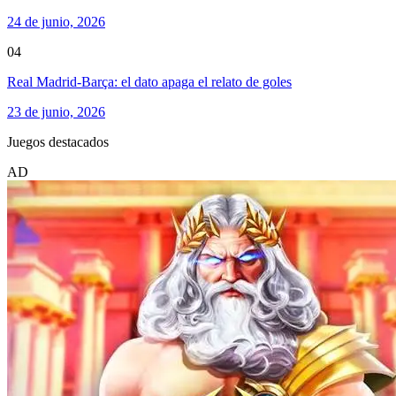
24 de junio, 2026
04
Real Madrid-Barça: el dato apaga el relato de goles
23 de junio, 2026
Juegos destacados
AD