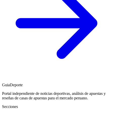
GuiaDeporte
Portal independiente de noticias deportivas, análisis de apuestas y
reseñas de casas de apuestas para el mercado peruano.
Secciones