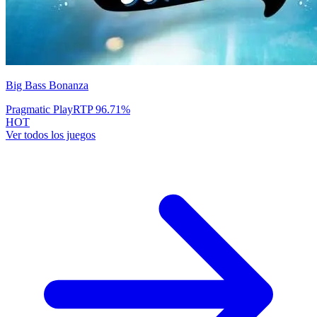
Big Bass Bonanza
Pragmatic Play
RTP
96.71
%
HOT
Ver todos los juegos