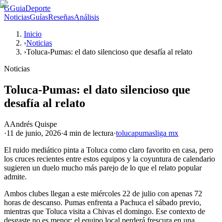
G
GuiaDeporte
Noticias
Guías
Reseñas
Análisis
Inicio
›
Noticias
›
Toluca-Pumas: el dato silencioso que desafía al relato
Noticias
Toluca-Pumas: el dato silencioso que
desafía al relato
A
Andrés Quispe
·
11 de junio, 2026
·
4 min
de lectura
·
toluca
pumas
liga mx
El ruido mediático pinta a Toluca como claro favorito en casa, pero
los cruces recientes entre estos equipos y la coyuntura de calendario
sugieren un duelo mucho más parejo de lo que el relato popular
admite.
Ambos clubes llegan a este miércoles 22 de julio con apenas 72
horas de descanso. Pumas enfrenta a Pachuca el sábado previo,
mientras que Toluca visita a Chivas el domingo. Ese contexto de
desgaste no es menor: el equipo local perderá frescura en una