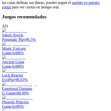
las casas definan sus líneas, puedes seguir el
partido en nuestro
portal
para ver cuotas en tiempo real.
Juegos recomendados
AD
Jokers Jewels
Pragmatic Play
96.5
%
Magic Unicorn
GameArt
96
%
Ancient Gong
GameArt
96
%
Luck Reactor
EvoPlay
96.03
%
Emotional Damage
G Games
96.09
%
Phoenix Princess
GameArt
96
%
C