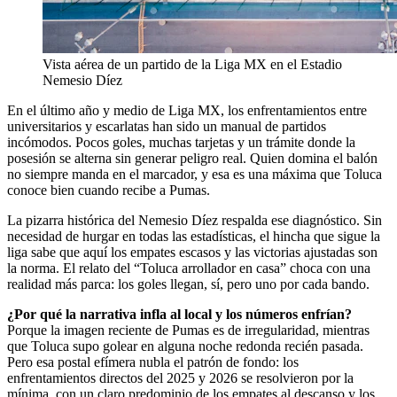
Vista aérea de un partido de la Liga MX en el Estadio
Nemesio Díez
En el último año y medio de Liga MX, los enfrentamientos entre
universitarios y escarlatas han sido un manual de partidos
incómodos. Pocos goles, muchas tarjetas y un trámite donde la
posesión se alterna sin generar peligro real. Quien domina el balón
no siempre manda en el marcador, y esa es una máxima que Toluca
conoce bien cuando recibe a Pumas.
La pizarra histórica del Nemesio Díez respalda ese diagnóstico. Sin
necesidad de hurgar en todas las estadísticas, el hincha que sigue la
liga sabe que aquí los empates escasos y las victorias ajustadas son
la norma. El relato del “Toluca arrollador en casa” choca con una
realidad más parca: los goles llegan, sí, pero uno por cada bando.
¿Por qué la narrativa infla al local y los números enfrían?
Porque la imagen reciente de Pumas es de irregularidad, mientras
que Toluca supo golear en alguna noche redonda recién pasada.
Pero esa postal efímera nubla el patrón de fondo: los
enfrentamientos directos del 2025 y 2026 se resolvieron por la
mínima, con un claro predominio de los empates al descanso y los