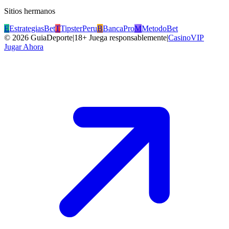
Sitios hermanos
E
EstrategiasBet
T
TipsterPeru
B
BancaPro
M
MetodoBet
©
2026
GuiaDeporte
|
18+ Juega responsablemente
|
CasinoVIP
Jugar Ahora