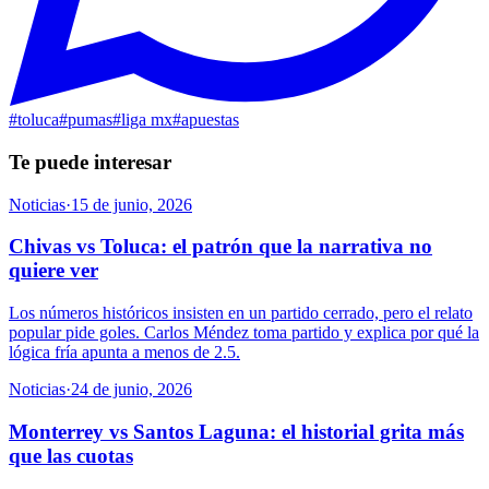
#
toluca
#
pumas
#
liga mx
#
apuestas
Te puede interesar
Noticias
·
15 de junio, 2026
Chivas vs Toluca: el patrón que la narrativa no
quiere ver
Los números históricos insisten en un partido cerrado, pero el relato
popular pide goles. Carlos Méndez toma partido y explica por qué la
lógica fría apunta a menos de 2.5.
Noticias
·
24 de junio, 2026
Monterrey vs Santos Laguna: el historial grita más
que las cuotas