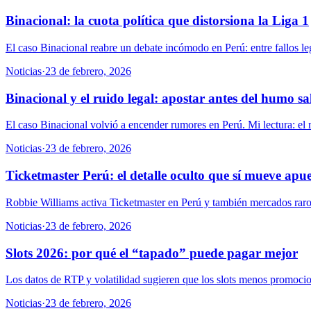
Binacional: la cuota política que distorsiona la Liga 1
El caso Binacional reabre un debate incómodo en Perú: entre fallos leg
Noticias
·
23 de febrero, 2026
Binacional y el ruido legal: apostar antes del humo sa
El caso Binacional volvió a encender rumores en Perú. Mi lectura: el 
Noticias
·
23 de febrero, 2026
Ticketmaster Perú: el detalle oculto que sí mueve apue
Robbie Williams activa Ticketmaster en Perú y también mercados raros:
Noticias
·
23 de febrero, 2026
Slots 2026: por qué el “tapado” puede pagar mejor
Los datos de RTP y volatilidad sugieren que los slots menos promocio
Noticias
·
23 de febrero, 2026