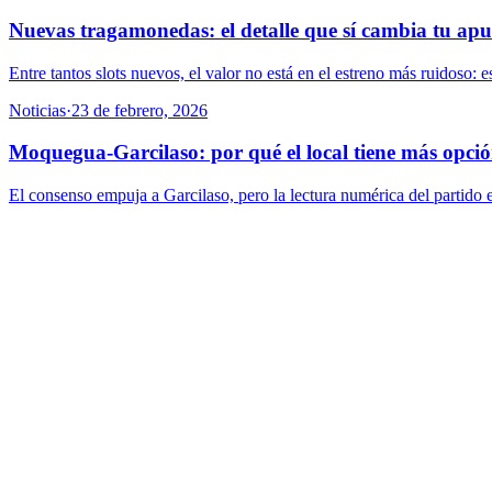
Nuevas tragamonedas: el detalle que sí cambia tu apu
Entre tantos slots nuevos, el valor no está en el estreno más ruidoso: e
Noticias
·
23 de febrero, 2026
Moquegua-Garcilaso: por qué el local tiene más opció
El consenso empuja a Garcilaso, pero la lectura numérica del partido