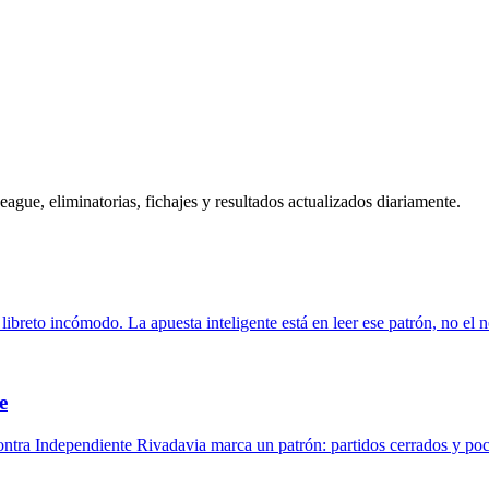
gue, eliminatorias, fichajes y resultados actualizados diariamente.
n libreto incómodo. La apuesta inteligente está en leer ese patrón, no el
e
 contra Independiente Rivadavia marca un patrón: partidos cerrados y poc