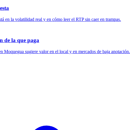
esta
stá en la volatilidad real y en cómo leer el RTP sin caer en trampas.
n de la que paga
 en Moquegua sugiere valor en el local y en mercados de baja anotación.