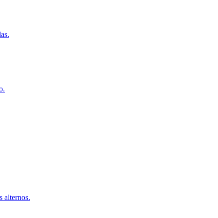
das.
o.
 alternos.