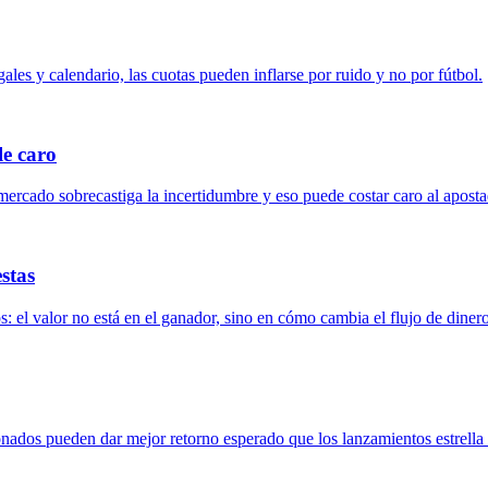
ales y calendario, las cuotas pueden inflarse por ruido y no por fútbol.
le caro
mercado sobrecastiga la incertidumbre y eso puede costar caro al aposta
stas
 el valor no está en el ganador, sino en cómo cambia el flujo de dinero
nados pueden dar mejor retorno esperado que los lanzamientos estrella 