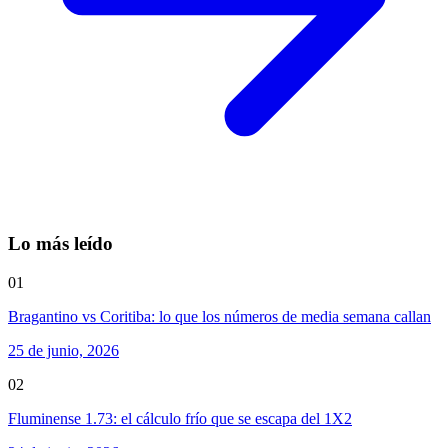
Lo más leído
01
Bragantino vs Coritiba: lo que los números de media semana callan
25 de junio, 2026
02
Fluminense 1.73: el cálculo frío que se escapa del 1X2