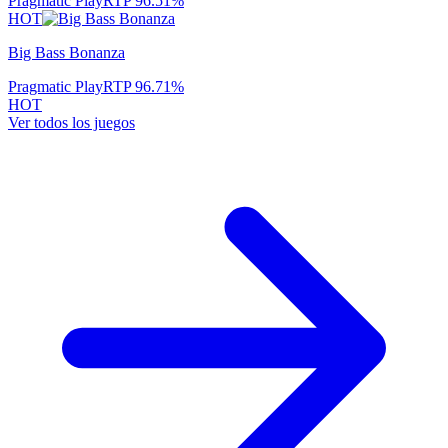
Pragmatic Play
RTP
96.51
%
HOT
Big Bass Bonanza
Pragmatic Play
RTP
96.71
%
HOT
Ver todos los juegos