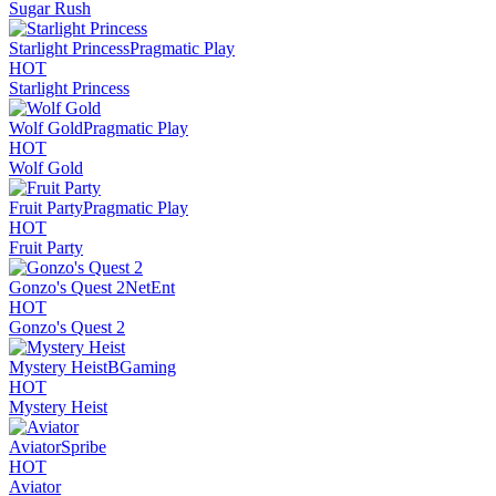
Sugar Rush
Starlight Princess
Pragmatic Play
HOT
Starlight Princess
Wolf Gold
Pragmatic Play
HOT
Wolf Gold
Fruit Party
Pragmatic Play
HOT
Fruit Party
Gonzo's Quest 2
NetEnt
HOT
Gonzo's Quest 2
Mystery Heist
BGaming
HOT
Mystery Heist
Aviator
Spribe
HOT
Aviator