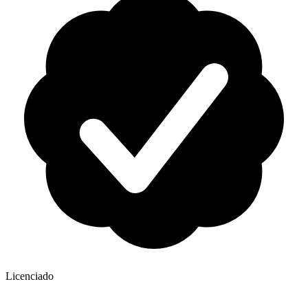
Licenciado