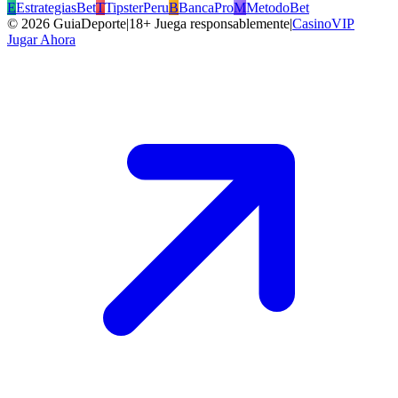
E
EstrategiasBet
T
TipsterPeru
B
BancaPro
M
MetodoBet
©
2026
GuiaDeporte
|
18+ Juega responsablemente
|
CasinoVIP
Jugar Ahora