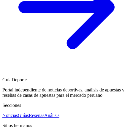
GuiaDeporte
Portal independiente de noticias deportivas, análisis de apuestas y
reseñas de casas de apuestas para el mercado peruano.
Secciones
Noticias
Guías
Reseñas
Análisis
Sitios hermanos