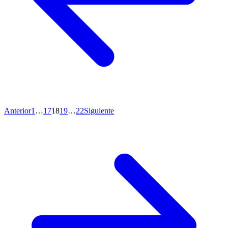
Anterior
1
…
17
18
19
…
22
Siguiente