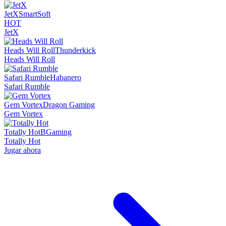
JetX
SmartSoft
HOT
JetX
Heads Will Roll
Thunderkick
Heads Will Roll
Safari Rumble
Habanero
Safari Rumble
Gem Vortex
Dragon Gaming
Gem Vortex
Totally Hot
BGaming
Totally Hot
Jugar ahora