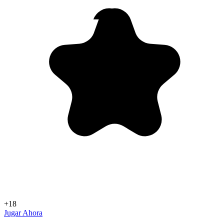
+18
Jugar Ahora