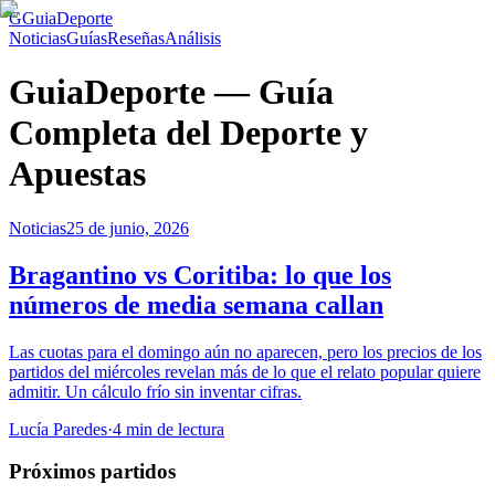
G
GuiaDeporte
Noticias
Guías
Reseñas
Análisis
GuiaDeporte
—
Guía
Completa del Deporte y
Apuestas
Noticias
25 de junio, 2026
Bragantino vs Coritiba: lo que los
números de media semana callan
Las cuotas para el domingo aún no aparecen, pero los precios de los
partidos del miércoles revelan más de lo que el relato popular quiere
admitir. Un cálculo frío sin inventar cifras.
Lucía Paredes
·
4 min
de lectura
Próximos partidos