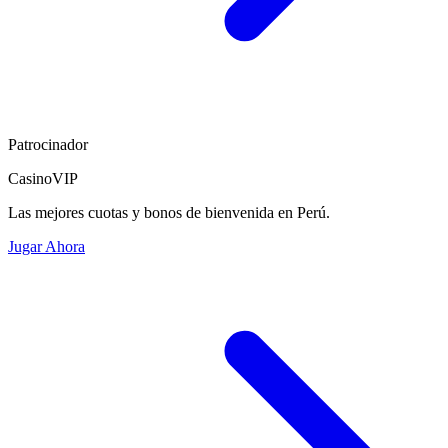
Patrocinador
CasinoVIP
Las mejores cuotas y bonos de bienvenida en Perú.
Jugar Ahora