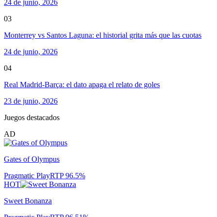
24 de junio, 2026
03
Monterrey vs Santos Laguna: el historial grita más que las cuotas
24 de junio, 2026
04
Real Madrid-Barça: el dato apaga el relato de goles
23 de junio, 2026
Juegos destacados
AD
Gates of Olympus
Pragmatic Play
RTP
96.5
%
HOT
Sweet Bonanza