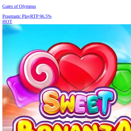
Gates of Olympus
Pragmatic Play
RTP
96.5
%
HOT