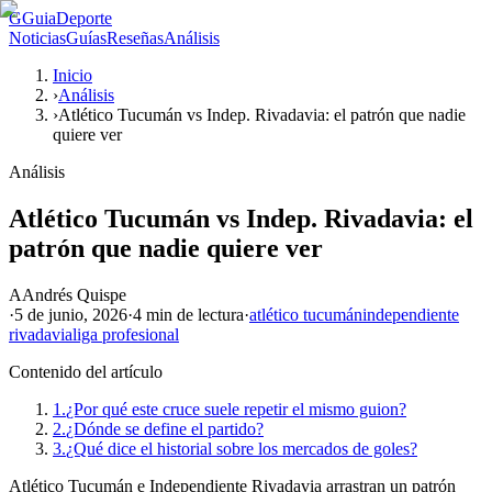
G
GuiaDeporte
Noticias
Guías
Reseñas
Análisis
Inicio
›
Análisis
›
Atlético Tucumán vs Indep. Rivadavia: el patrón que nadie
quiere ver
Análisis
Atlético Tucumán vs Indep. Rivadavia: el
patrón que nadie quiere ver
A
Andrés Quispe
·
5 de junio, 2026
·
4 min
de lectura
·
atlético tucumán
independiente
rivadavia
liga profesional
Contenido del artículo
1.
¿Por qué este cruce suele repetir el mismo guion?
2.
¿Dónde se define el partido?
3.
¿Qué dice el historial sobre los mercados de goles?
Atlético Tucumán e Independiente Rivadavia arrastran un patrón