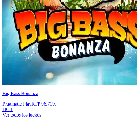
Big Bass Bonanza
Pragmatic Play
RTP
96.71
%
HOT
Ver todos los juegos