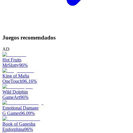
Juegos recomendados
AD
Hot Fruits
MrSlotty
96
%
King of Mafia
OneTouch
96.16
%
Wild Dolphin
GameArt
96
%
Emotional Damage
G Games
96.09
%
Book of Ganesha
Endorphina
96
%