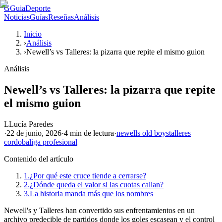
G
GuiaDeporte
Noticias
Guías
Reseñas
Análisis
Inicio
›
Análisis
›
Newell’s vs Talleres: la pizarra que repite el mismo guion
Análisis
Newell’s vs Talleres: la pizarra que repite
el mismo guion
L
Lucía Paredes
·
22 de junio, 2026
·
4 min
de lectura
·
newells old boys
talleres
cordoba
liga profesional
Contenido del artículo
1.
¿Por qué este cruce tiende a cerrarse?
2.
¿Dónde queda el valor si las cuotas callan?
3.
La historia manda más que los nombres
Newell's y Talleres han convertido sus enfrentamientos en un
archivo predecible de partidos donde los goles escasean y el control