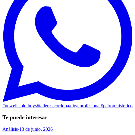
#
newells old boys
#
talleres cordoba
#
liga profesional
#
patron historico
Te puede interesar
Análisis
·
13 de junio, 2026