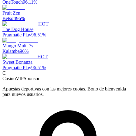
OneTouch
96.11
%
Fruit Zen
Betsoft
96
%
HOT
The Dog House
Pragmatic Play
96.51
%
Mango Multi 7s
Kalamba
96
%
HOT
Sweet Bonanza
Pragmatic Play
96.51
%
C
CasinoVIP
Sponsor
Apuestas deportivas con las mejores cuotas. Bono de bienvenida
para nuevos usuarios.