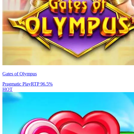
Gates of Olympus
Pragmatic Play
RTP
96.5
%
HOT