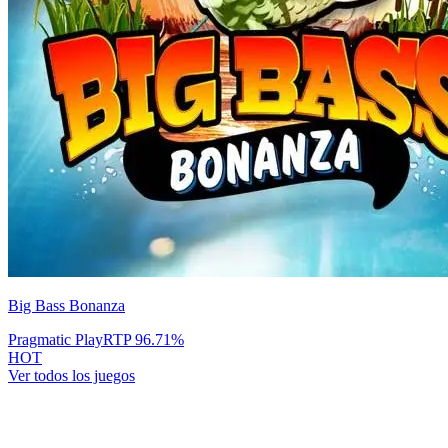
Big Bass Bonanza
Pragmatic Play
RTP
96.71
%
HOT
Ver todos los juegos