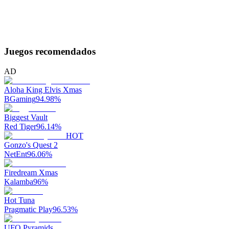
Juegos recomendados
AD
Aloha King Elvis Xmas
BGaming
94.98
%
Biggest Vault
Red Tiger
96.14
%
HOT
Gonzo's Quest 2
NetEnt
96.06
%
Firedream Xmas
Kalamba
96
%
Hot Tuna
Pragmatic Play
96.53
%
UFO Pyramids