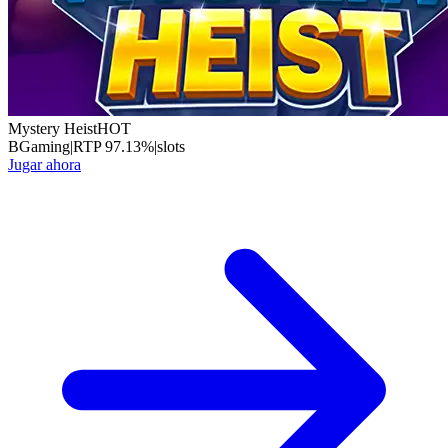
Mystery Heist
HOT
BGaming
|
RTP
97.13
%
|
slots
Jugar ahora