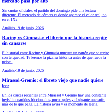
mercado pasa por alto
Sin cuotas oficiales, el partido del domingo pide una lectura
diferente. El mercado de córners es donde aparece el valor real, no
en el 1X2.
Análisis
·
19 de junio, 2026
Racing vs Gimnasia: el libreto que la historia repite
sin cansarse
El historial entre Racing y Gimnasia muestra un patrón que se repite
con terquedad. Te leemos la pizarra histórica antes de que ruede la
pelota.
Análisis
·
19 de junio, 2026
Mirassol-Gremio: el libreto viejo que nadie quiere
leer
En los cruces recientes entre Mirassol y Gremio hay una constante
invisible: partidos friccionados, pocos goles y el gigante que sufre
más de lo que paga. La historia avisa y es momento de leerla.