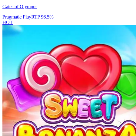
Gates of Olympus
Pragmatic Play
RTP
96.5
%
HOT