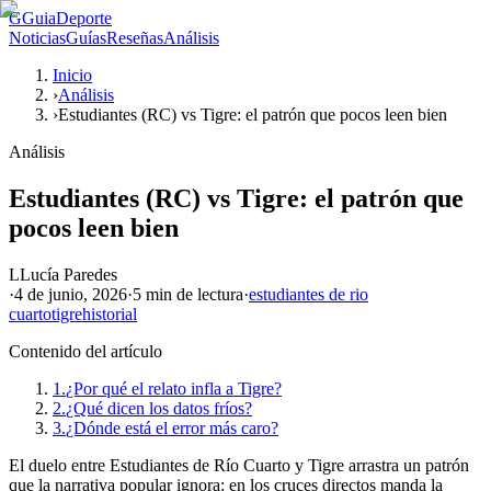
G
GuiaDeporte
Noticias
Guías
Reseñas
Análisis
Inicio
›
Análisis
›
Estudiantes (RC) vs Tigre: el patrón que pocos leen bien
Análisis
Estudiantes (RC) vs Tigre: el patrón que
pocos leen bien
L
Lucía Paredes
·
4 de junio, 2026
·
5 min
de lectura
·
estudiantes de rio
cuarto
tigre
historial
Contenido del artículo
1.
¿Por qué el relato infla a Tigre?
2.
¿Qué dicen los datos fríos?
3.
¿Dónde está el error más caro?
El duelo entre Estudiantes de Río Cuarto y Tigre arrastra un patrón
que la narrativa popular ignora: en los cruces directos manda la