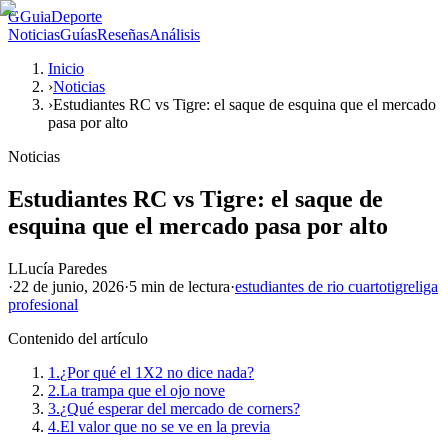
G
GuiaDeporte
Noticias
Guías
Reseñas
Análisis
Inicio
›
Noticias
›
Estudiantes RC vs Tigre: el saque de esquina que el mercado
pasa por alto
Noticias
Estudiantes RC vs Tigre: el saque de
esquina que el mercado pasa por alto
L
Lucía Paredes
·
22 de junio, 2026
·
5 min
de lectura
·
estudiantes de rio cuarto
tigre
liga
profesional
Contenido del artículo
1.
¿Por qué el 1X2 no dice nada?
2.
La trampa que el ojo nove
3.
¿Qué esperar del mercado de corners?
4.
El valor que no se ve en la previa