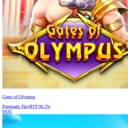
Gates of Olympus
Pragmatic Play
RTP
96.5
%
HOT