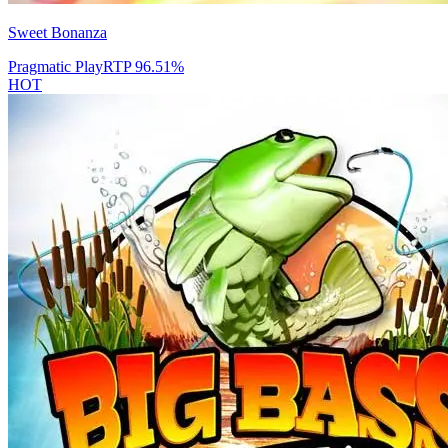
Sweet Bonanza
Pragmatic Play
RTP
96.51
%
HOT