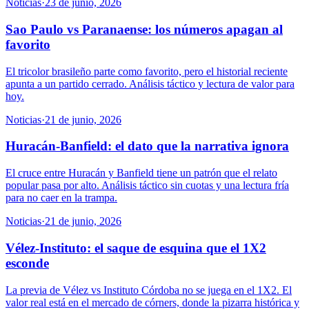
Noticias
·
23 de junio, 2026
Sao Paulo vs Paranaense: los números apagan al
favorito
El tricolor brasileño parte como favorito, pero el historial reciente
apunta a un partido cerrado. Análisis táctico y lectura de valor para
hoy.
Noticias
·
21 de junio, 2026
Huracán-Banfield: el dato que la narrativa ignora
El cruce entre Huracán y Banfield tiene un patrón que el relato
popular pasa por alto. Análisis táctico sin cuotas y una lectura fría
para no caer en la trampa.
Noticias
·
21 de junio, 2026
Vélez-Instituto: el saque de esquina que el 1X2
esconde
La previa de Vélez vs Instituto Córdoba no se juega en el 1X2. El
valor real está en el mercado de córners, donde la pizarra histórica y