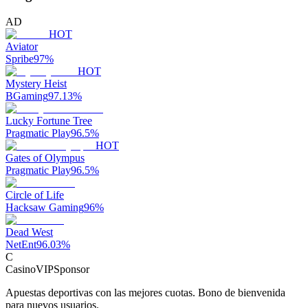
AD
HOT
Aviator
Spribe
97
%
HOT
Mystery Heist
BGaming
97.13
%
Lucky Fortune Tree
Pragmatic Play
96.5
%
HOT
Gates of Olympus
Pragmatic Play
96.5
%
Circle of Life
Hacksaw Gaming
96
%
Dead West
NetEnt
96.03
%
C
CasinoVIP
Sponsor
Apuestas deportivas con las mejores cuotas. Bono de bienvenida
para nuevos usuarios.