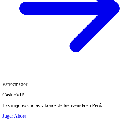
Patrocinador
CasinoVIP
Las mejores cuotas y bonos de bienvenida en Perú.
Jugar Ahora