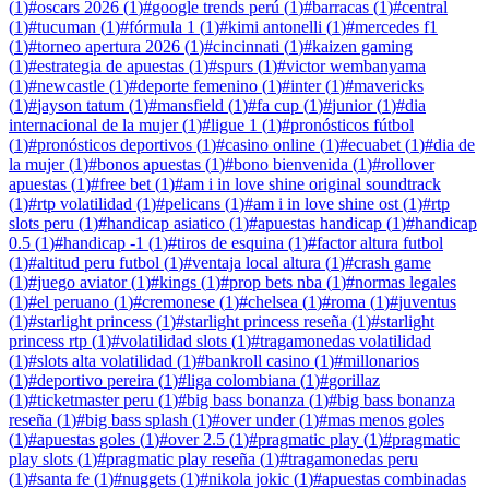
(
1
)
#
oscars 2026
(
1
)
#
google trends perú
(
1
)
#
barracas
(
1
)
#
central
(
1
)
#
tucuman
(
1
)
#
fórmula 1
(
1
)
#
kimi antonelli
(
1
)
#
mercedes f1
(
1
)
#
torneo apertura 2026
(
1
)
#
cincinnati
(
1
)
#
kaizen gaming
(
1
)
#
estrategia de apuestas
(
1
)
#
spurs
(
1
)
#
victor wembanyama
(
1
)
#
newcastle
(
1
)
#
deporte femenino
(
1
)
#
inter
(
1
)
#
mavericks
(
1
)
#
jayson tatum
(
1
)
#
mansfield
(
1
)
#
fa cup
(
1
)
#
junior
(
1
)
#
dia
internacional de la mujer
(
1
)
#
ligue 1
(
1
)
#
pronósticos fútbol
(
1
)
#
pronósticos deportivos
(
1
)
#
casino online
(
1
)
#
ecuabet
(
1
)
#
dia de
la mujer
(
1
)
#
bonos apuestas
(
1
)
#
bono bienvenida
(
1
)
#
rollover
apuestas
(
1
)
#
free bet
(
1
)
#
am i in love shine original soundtrack
(
1
)
#
rtp volatilidad
(
1
)
#
pelicans
(
1
)
#
am i in love shine ost
(
1
)
#
rtp
slots peru
(
1
)
#
handicap asiatico
(
1
)
#
apuestas handicap
(
1
)
#
handicap
0.5
(
1
)
#
handicap -1
(
1
)
#
tiros de esquina
(
1
)
#
factor altura futbol
(
1
)
#
altitud peru futbol
(
1
)
#
ventaja local altura
(
1
)
#
crash game
(
1
)
#
juego aviator
(
1
)
#
kings
(
1
)
#
prop bets nba
(
1
)
#
normas legales
(
1
)
#
el peruano
(
1
)
#
cremonese
(
1
)
#
chelsea
(
1
)
#
roma
(
1
)
#
juventus
(
1
)
#
starlight princess
(
1
)
#
starlight princess reseña
(
1
)
#
starlight
princess rtp
(
1
)
#
volatilidad slots
(
1
)
#
tragamonedas volatilidad
(
1
)
#
slots alta volatilidad
(
1
)
#
bankroll casino
(
1
)
#
millonarios
(
1
)
#
deportivo pereira
(
1
)
#
liga colombiana
(
1
)
#
gorillaz
(
1
)
#
ticketmaster peru
(
1
)
#
big bass bonanza
(
1
)
#
big bass bonanza
reseña
(
1
)
#
big bass splash
(
1
)
#
over under
(
1
)
#
mas menos goles
(
1
)
#
apuestas goles
(
1
)
#
over 2.5
(
1
)
#
pragmatic play
(
1
)
#
pragmatic
play slots
(
1
)
#
pragmatic play reseña
(
1
)
#
tragamonedas peru
(
1
)
#
santa fe
(
1
)
#
nuggets
(
1
)
#
nikola jokic
(
1
)
#
apuestas combinadas