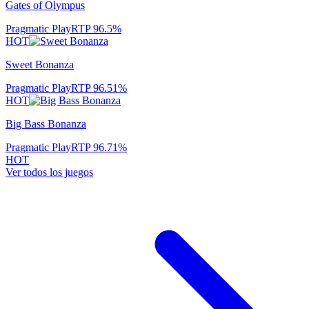
Gates of Olympus
Pragmatic Play
RTP
96.5
%
HOT
Sweet Bonanza
Pragmatic Play
RTP
96.51
%
HOT
Big Bass Bonanza
Pragmatic Play
RTP
96.71
%
HOT
Ver todos los juegos