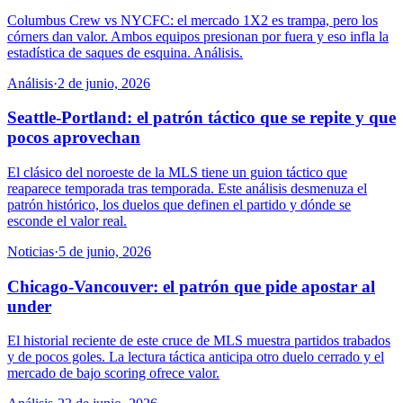
Columbus Crew vs NYCFC: el mercado 1X2 es trampa, pero los
córners dan valor. Ambos equipos presionan por fuera y eso infla la
estadística de saques de esquina. Análisis.
Análisis
·
2 de junio, 2026
Seattle-Portland: el patrón táctico que se repite y que
pocos aprovechan
El clásico del noroeste de la MLS tiene un guion táctico que
reaparece temporada tras temporada. Este análisis desmenuza el
patrón histórico, los duelos que definen el partido y dónde se
esconde el valor real.
Noticias
·
5 de junio, 2026
Chicago-Vancouver: el patrón que pide apostar al
under
El historial reciente de este cruce de MLS muestra partidos trabados
y de pocos goles. La lectura táctica anticipa otro duelo cerrado y el
mercado de bajo scoring ofrece valor.