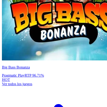
Big Bass Bonanza
Pragmatic Play
RTP
96.71
%
HOT
Ver todos los juegos