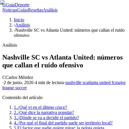
G
GuiaDeporte
Noticias
Guías
Reseñas
Análisis
Inicio
›
Análisis
›
Nashville SC vs Atlanta United: números que callan el ruido
ofensivo
Análisis
Nashville SC vs Atlanta United: números
que callan el ruido ofensivo
C
Carlos Méndez
·
2 de junio, 2026
·
4 min
de lectura
·
nashville sc
atlanta united fc
major
league soccer
Contenido del artículo
1.
¿Qué vi en el último cruce?
2.
¿Qué dice la narrativa popular?
3.
¿Dónde se va a decidir el partido?
4.
¿Por qué el final del partido suele ser territorio local?
5.
El factor que nadie quiere mirar: la pelota quieta