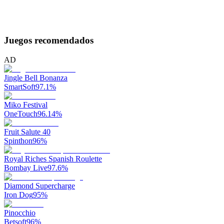
Juegos recomendados
AD
Jingle Bell Bonanza
SmartSoft
97.1
%
Miko Festival
OneTouch
96.14
%
Fruit Salute 40
Spinthon
96
%
Royal Riches Spanish Roulette
Bombay Live
97.6
%
Diamond Supercharge
Iron Dog
95
%
Pinocchio
Betsoft
96
%