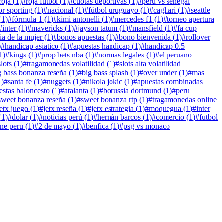
roja
(
1
)
#
roja futbol
(
1
)
#
cuotas deportivas
(
1
)
#
peru vs senegal
or sporting
(
1
)
#
nacional
(
1
)
#
fútbol uruguayo
(
1
)
#
cagliari
(
1
)
#
seattle
(
1
)
#
fórmula 1
(
1
)
#
kimi antonelli
(
1
)
#
mercedes f1
(
1
)
#
torneo apertura
#
inter
(
1
)
#
mavericks
(
1
)
#
jayson tatum
(
1
)
#
mansfield
(
1
)
#
fa cup
ia de la mujer
(
1
)
#
bonos apuestas
(
1
)
#
bono bienvenida
(
1
)
#
rollover
)
#
handicap asiatico
(
1
)
#
apuestas handicap
(
1
)
#
handicap 0.5
1
)
#
kings
(
1
)
#
prop bets nba
(
1
)
#
normas legales
(
1
)
#
el peruano
slots
(
1
)
#
tragamonedas volatilidad
(
1
)
#
slots alta volatilidad
g bass bonanza reseña
(
1
)
#
big bass splash
(
1
)
#
over under
(
1
)
#
mas
1
)
#
santa fe
(
1
)
#
nuggets
(
1
)
#
nikola jokic
(
1
)
#
apuestas combinadas
estas baloncesto
(
1
)
#
atalanta
(
1
)
#
borussia dortmund
(
1
)
#
peru
sweet bonanza reseña
(
1
)
#
sweet bonanza rtp
(
1
)
#
tragamonedas online
jetx juego
(
1
)
#
jetx reseña
(
1
)
#
jetx estrategia
(
1
)
#
moquegua
(
1
)
#
inter
(
1
)
#
dolar
(
1
)
#
noticias perú
(
1
)
#
hernán barcos
(
1
)
#
comercio
(
1
)
#
futbol
ine peru
(
1
)
#
2 de mayo
(
1
)
#
benfica
(
1
)
#
psg vs monaco