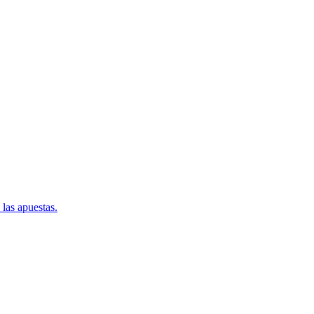
 las apuestas.