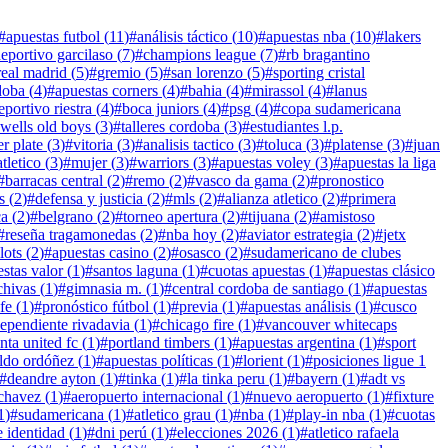
#
apuestas futbol
(
11
)
#
análisis táctico
(
10
)
#
apuestas nba
(
10
)
#
lakers
eportivo garcilaso
(
7
)
#
champions league
(
7
)
#
rb bragantino
real madrid
(
5
)
#
gremio
(
5
)
#
san lorenzo
(
5
)
#
sporting cristal
rdoba
(
4
)
#
apuestas corners
(
4
)
#
bahia
(
4
)
#
mirassol
(
4
)
#
lanus
eportivo riestra
(
4
)
#
boca juniors
(
4
)
#
psg
(
4
)
#
copa sudamericana
wells old boys
(
3
)
#
talleres cordoba
(
3
)
#
estudiantes l.p.
er plate
(
3
)
#
vitoria
(
3
)
#
analisis tactico
(
3
)
#
toluca
(
3
)
#
platense
(
3
)
#
juan
atletico
(
3
)
#
mujer
(
3
)
#
warriors
(
3
)
#
apuestas voley
(
3
)
#
apuestas la liga
#
barracas central
(
2
)
#
remo
(
2
)
#
vasco da gama
(
2
)
#
pronostico
s
(
2
)
#
defensa y justicia
(
2
)
#
mls
(
2
)
#
alianza atletico
(
2
)
#
primera
ca
(
2
)
#
belgrano
(
2
)
#
torneo apertura
(
2
)
#
tijuana
(
2
)
#
amistoso
#
reseña tragamonedas
(
2
)
#
nba hoy
(
2
)
#
aviator estrategia
(
2
)
#
jetx
lots
(
2
)
#
apuestas casino
(
2
)
#
osasco
(
2
)
#
sudamericano de clubes
stas valor
(
1
)
#
santos laguna
(
1
)
#
cuotas apuestas
(
1
)
#
apuestas clásico
chivas
(
1
)
#
gimnasia m.
(
1
)
#
central cordoba de santiago
(
1
)
#
apuestas
fe
(
1
)
#
pronóstico fútbol
(
1
)
#
previa
(
1
)
#
apuestas análisis
(
1
)
#
cusco
ependiente rivadavia
(
1
)
#
chicago fire
(
1
)
#
vancouver whitecaps
anta united fc
(
1
)
#
portland timbers
(
1
)
#
apuestas argentina
(
1
)
#
sport
ldo ordóñez
(
1
)
#
apuestas políticas
(
1
)
#
lorient
(
1
)
#
posiciones ligue 1
#
deandre ayton
(
1
)
#
tinka
(
1
)
#
la tinka peru
(
1
)
#
bayern
(
1
)
#
adt vs
 chavez
(
1
)
#
aeropuerto internacional
(
1
)
#
nuevo aeropuerto
(
1
)
#
fixture
1
)
#
sudamericana
(
1
)
#
atletico grau
(
1
)
#
nba
(
1
)
#
play-in nba
(
1
)
#
cuotas
 identidad
(
1
)
#
dni perú
(
1
)
#
elecciones 2026
(
1
)
#
atletico rafaela