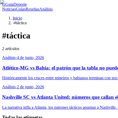
G
GuiaDeporte
Noticias
Guías
Reseñas
Análisis
Inicio
›
#táctica
#
táctica
2
artículos
Análisis
·
4 de junio, 2026
Atlético-MG vs Bahia: el patrón que la tabla no pued
Históricamente los cruces entre mineiros y bahianos terminan con poco
Análisis
·
2 de junio, 2026
Nashville SC vs Atlanta United: números que callan el
La narrativa infla a Atlanta, los patrones tácticos apuntan a Nashville.
Todas las etiquetas