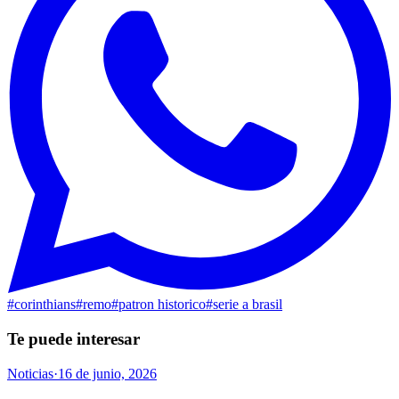
#
corinthians
#
remo
#
patron historico
#
serie a brasil
Te puede interesar
Noticias
·
16 de junio, 2026