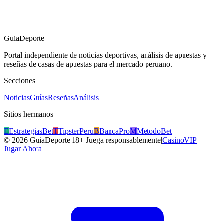
GuiaDeporte
Portal independiente de noticias deportivas, análisis de apuestas y
reseñas de casas de apuestas para el mercado peruano.
Secciones
Noticias
Guías
Reseñas
Análisis
Sitios hermanos
E
EstrategiasBet
T
TipsterPeru
B
BancaPro
M
MetodoBet
©
2026
GuiaDeporte
|
18+ Juega responsablemente
|
CasinoVIP
Jugar Ahora