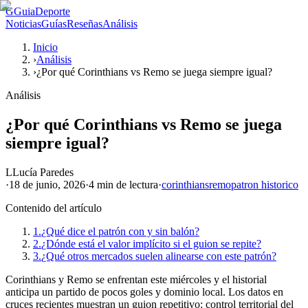
G
GuiaDeporte
Noticias
Guías
Reseñas
Análisis
Inicio
›
Análisis
›
¿Por qué Corinthians vs Remo se juega siempre igual?
Análisis
¿Por qué Corinthians vs Remo se juega
siempre igual?
L
Lucía Paredes
·
18 de junio, 2026
·
4 min
de lectura
·
corinthians
remo
patron historico
Contenido del artículo
1.
¿Qué dice el patrón con y sin balón?
2.
¿Dónde está el valor implícito si el guion se repite?
3.
¿Qué otros mercados suelen alinearse con este patrón?
Corinthians y Remo se enfrentan este miércoles y el historial
anticipa un partido de pocos goles y dominio local. Los datos en
cruces recientes muestran un guion repetitivo: control territorial del