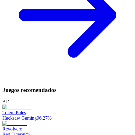
Juegos recomendados
AD
Totem Poles
Hacksaw Gaming
96.27
%
Revolvero
Red Tiger
96
%