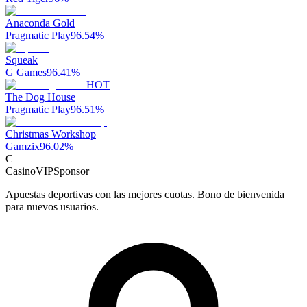
Anaconda Gold
Pragmatic Play
96.54
%
Squeak
G Games
96.41
%
HOT
The Dog House
Pragmatic Play
96.51
%
Christmas Workshop
Gamzix
96.02
%
C
CasinoVIP
Sponsor
Apuestas deportivas con las mejores cuotas. Bono de bienvenida
para nuevos usuarios.