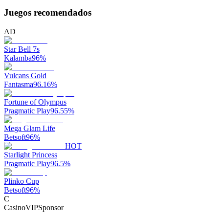
Juegos recomendados
AD
Star Bell 7s
Kalamba
96
%
Vulcans Gold
Fantasma
96.16
%
Fortune of Olympus
Pragmatic Play
96.55
%
Mega Glam Life
Betsoft
96
%
HOT
Starlight Princess
Pragmatic Play
96.5
%
Plinko Cup
Betsoft
96
%
C
CasinoVIP
Sponsor