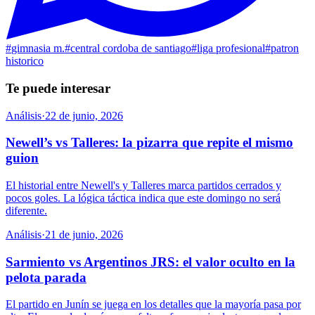
#
gimnasia m.
#
central cordoba de santiago
#
liga profesional
#
patron
historico
Te puede interesar
Análisis
·
22 de junio, 2026
Newell’s vs Talleres: la pizarra que repite el mismo
guion
El historial entre Newell's y Talleres marca partidos cerrados y
pocos goles. La lógica táctica indica que este domingo no será
diferente.
Análisis
·
21 de junio, 2026
Sarmiento vs Argentinos JRS: el valor oculto en la
pelota parada
El partido en Junín se juega en los detalles que la mayoría pasa por