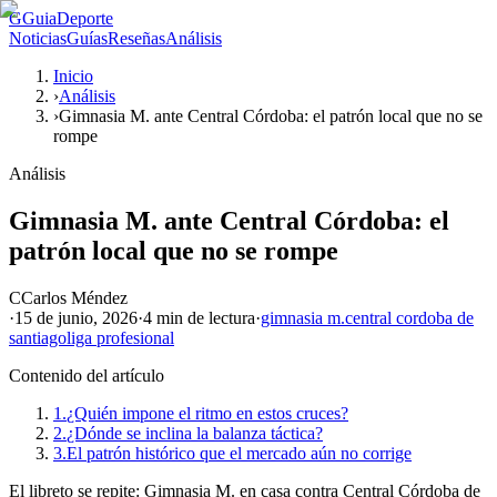
G
GuiaDeporte
Noticias
Guías
Reseñas
Análisis
Inicio
›
Análisis
›
Gimnasia M. ante Central Córdoba: el patrón local que no se
rompe
Análisis
Gimnasia M. ante Central Córdoba: el
patrón local que no se rompe
C
Carlos Méndez
·
15 de junio, 2026
·
4 min
de lectura
·
gimnasia m.
central cordoba de
santiago
liga profesional
Contenido del artículo
1.
¿Quién impone el ritmo en estos cruces?
2.
¿Dónde se inclina la balanza táctica?
3.
El patrón histórico que el mercado aún no corrige
El libreto se repite: Gimnasia M. en casa contra Central Córdoba de