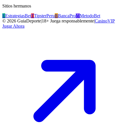
Sitios hermanos
E
EstrategiasBet
T
TipsterPeru
B
BancaPro
M
MetodoBet
©
2026
GuiaDeporte
|
18+ Juega responsablemente
|
CasinoVIP
Jugar Ahora