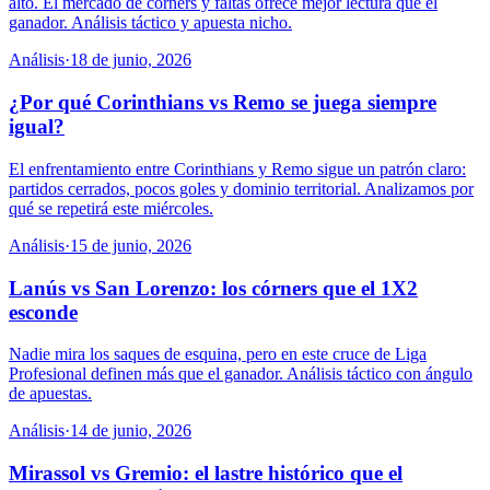
alto. El mercado de córners y faltas ofrece mejor lectura que el
ganador. Análisis táctico y apuesta nicho.
Análisis
·
18 de junio, 2026
¿Por qué Corinthians vs Remo se juega siempre
igual?
El enfrentamiento entre Corinthians y Remo sigue un patrón claro:
partidos cerrados, pocos goles y dominio territorial. Analizamos por
qué se repetirá este miércoles.
Análisis
·
15 de junio, 2026
Lanús vs San Lorenzo: los córners que el 1X2
esconde
Nadie mira los saques de esquina, pero en este cruce de Liga
Profesional definen más que el ganador. Análisis táctico con ángulo
de apuestas.
Análisis
·
14 de junio, 2026
Mirassol vs Gremio: el lastre histórico que el