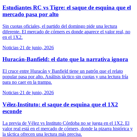
Estudiantes RC vs Tigre: el saque de esquina que el
mercado pasa por alto
Sin cuotas oficiales, el partido del domingo pide una lectura
diferente. El mercado de córners es donde aparece el valor real, no
en el 1X2.
Noticias
·
21 de junio, 2026
Huracán-Banfield: el dato que la narrativa ignora
El cruce entre Huracán y Banfield tiene un patrón que el relato
popular pasa por alto. Análisis táctico sin cuotas y una lectura fría
para no caer en la trampa.
Noticias
·
21 de junio, 2026
Vélez-Instituto: el saque de esquina que el 1X2
esconde
La previa de Vélez vs Instituto Córdoba no se juega en el 1X2. El
valor real está en el mercado de córners, donde la pizarra histórica y
la táctica ofrecen una lectura más precisa.