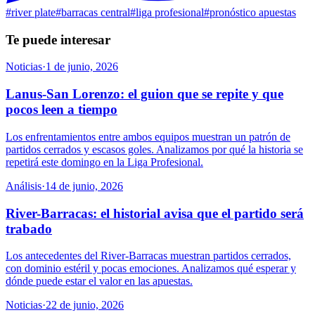
#
river plate
#
barracas central
#
liga profesional
#
pronóstico apuestas
Te puede interesar
Noticias
·
1 de junio, 2026
Lanus-San Lorenzo: el guion que se repite y que
pocos leen a tiempo
Los enfrentamientos entre ambos equipos muestran un patrón de
partidos cerrados y escasos goles. Analizamos por qué la historia se
repetirá este domingo en la Liga Profesional.
Análisis
·
14 de junio, 2026
River-Barracas: el historial avisa que el partido será
trabado
Los antecedentes del River-Barracas muestran partidos cerrados,
con dominio estéril y pocas emociones. Analizamos qué esperar y
dónde puede estar el valor en las apuestas.
Noticias
·
22 de junio, 2026