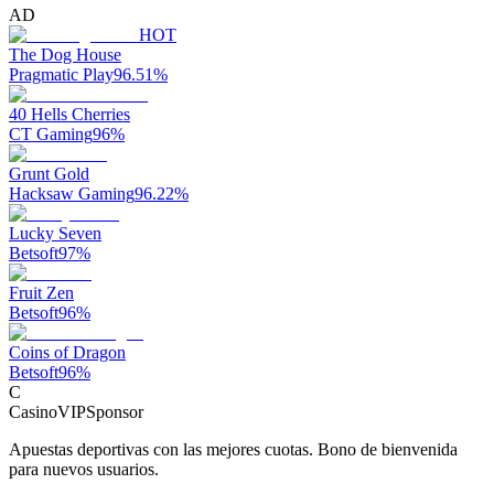
AD
HOT
The Dog House
Pragmatic Play
96.51
%
40 Hells Cherries
CT Gaming
96
%
Grunt Gold
Hacksaw Gaming
96.22
%
Lucky Seven
Betsoft
97
%
Fruit Zen
Betsoft
96
%
Coins of Dragon
Betsoft
96
%
C
CasinoVIP
Sponsor
Apuestas deportivas con las mejores cuotas. Bono de bienvenida
para nuevos usuarios.