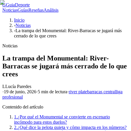
G
GuiaDeporte
Noticias
Guías
Reseñas
Análisis
Inicio
›
Noticias
›
La trampa del Monumental: River-Barracas se jugará más
cerrado de lo que crees
Noticias
La trampa del Monumental: River-
Barracas se jugará más cerrado de lo que
crees
L
Lucía Paredes
·
19 de junio, 2026
·
5 min
de lectura
·
river plate
barracas central
liga
profesional
Contenido del artículo
1.
¿Por qué el Monumental se convierte en escenario
incómodo para estos duelos?
2.
¿Qué dice la pelota quieta y cómo impacta en los números?