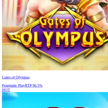
Gates of Olympus
Pragmatic Play
RTP
96.5
%
HOT