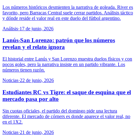
Los números históricos desmienten la narrativa de goleada. River es
favorito, pero Barracas Central suele cerrar partidos. Análisis táctico
y dónde reside el valor real en este duelo del fútbol argentino.
Análisis
·
17 de junio, 2026
Lanús-San Lorenzo: patrón que los números
revelan y el relato ignora
El historial entre Lanús y San Lorenzo muestra duelos físicos y con
pocos goles, pero la narrativa insiste en un partido vibrante. Los
números tienen razón.
Noticias
·
22 de junio, 2026
Estudiantes RC vs Tigre: el saque de esquina que el
mercado pasa por alto
Sin cuotas oficiales, el partido del domingo pide una lectura
diferente. El mercado de córners es donde aparece el valor real, no
en el 1X2.
Noticias
·
21 de junio, 2026