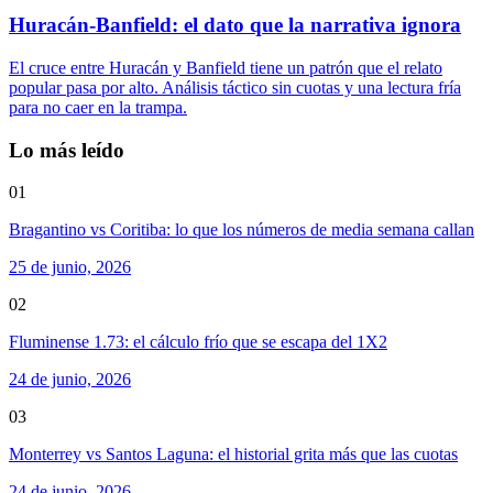
Huracán-Banfield: el dato que la narrativa ignora
El cruce entre Huracán y Banfield tiene un patrón que el relato
popular pasa por alto. Análisis táctico sin cuotas y una lectura fría
para no caer en la trampa.
Lo más leído
01
Bragantino vs Coritiba: lo que los números de media semana callan
25 de junio, 2026
02
Fluminense 1.73: el cálculo frío que se escapa del 1X2
24 de junio, 2026
03
Monterrey vs Santos Laguna: el historial grita más que las cuotas
24 de junio, 2026