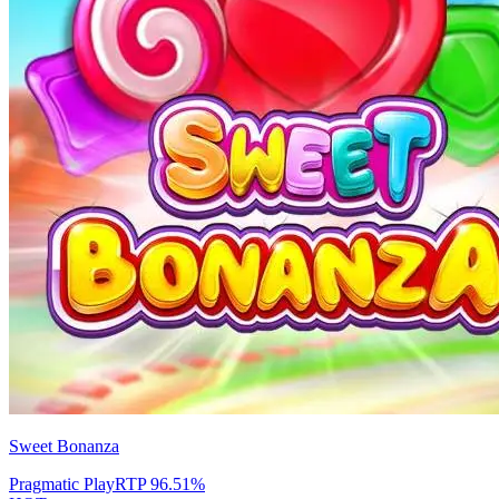
Sweet Bonanza
Pragmatic Play
RTP
96.51
%