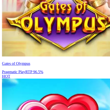
Gates of Olympus
Pragmatic Play
RTP
96.5
%
HOT