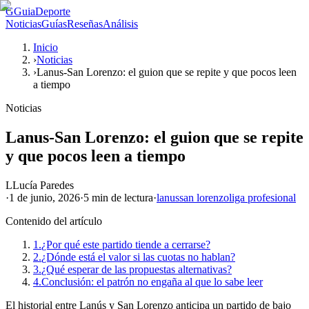
G
GuiaDeporte
Noticias
Guías
Reseñas
Análisis
Inicio
›
Noticias
›
Lanus-San Lorenzo: el guion que se repite y que pocos leen
a tiempo
Noticias
Lanus-San Lorenzo: el guion que se repite
y que pocos leen a tiempo
L
Lucía Paredes
·
1 de junio, 2026
·
5 min
de lectura
·
lanus
san lorenzo
liga profesional
Contenido del artículo
1.
¿Por qué este partido tiende a cerrarse?
2.
¿Dónde está el valor si las cuotas no hablan?
3.
¿Qué esperar de las propuestas alternativas?
4.
Conclusión: el patrón no engaña al que lo sabe leer
El historial entre Lanús y San Lorenzo anticipa un partido de bajo