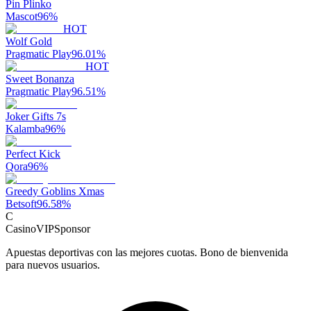
Pin Plinko
Mascot
96
%
HOT
Wolf Gold
Pragmatic Play
96.01
%
HOT
Sweet Bonanza
Pragmatic Play
96.51
%
Joker Gifts 7s
Kalamba
96
%
Perfect Kick
Qora
96
%
Greedy Goblins Xmas
Betsoft
96.58
%
C
CasinoVIP
Sponsor
Apuestas deportivas con las mejores cuotas. Bono de bienvenida
para nuevos usuarios.