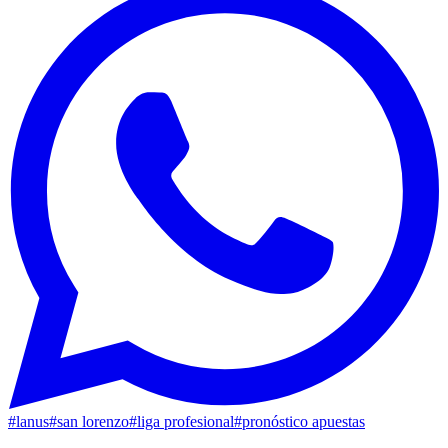
#
lanus
#
san lorenzo
#
liga profesional
#
pronóstico apuestas