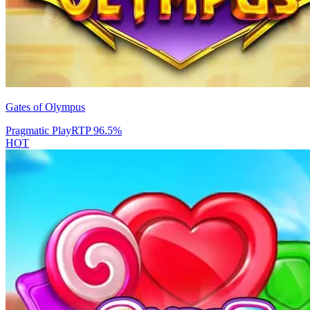
Gates of Olympus
Pragmatic Play
RTP
96.5
%
HOT