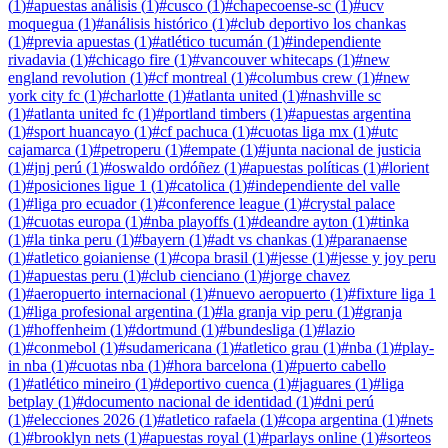
(
1
)
#
apuestas análisis
(
1
)
#
cusco
(
1
)
#
chapecoense-sc
(
1
)
#
ucv
moquegua
(
1
)
#
análisis histórico
(
1
)
#
club deportivo los chankas
(
1
)
#
previa apuestas
(
1
)
#
atlético tucumán
(
1
)
#
independiente
rivadavia
(
1
)
#
chicago fire
(
1
)
#
vancouver whitecaps
(
1
)
#
new
england revolution
(
1
)
#
cf montreal
(
1
)
#
columbus crew
(
1
)
#
new
york city fc
(
1
)
#
charlotte
(
1
)
#
atlanta united
(
1
)
#
nashville sc
(
1
)
#
atlanta united fc
(
1
)
#
portland timbers
(
1
)
#
apuestas argentina
(
1
)
#
sport huancayo
(
1
)
#
cf pachuca
(
1
)
#
cuotas liga mx
(
1
)
#
utc
cajamarca
(
1
)
#
petroperu
(
1
)
#
empate
(
1
)
#
junta nacional de justicia
(
1
)
#
jnj perú
(
1
)
#
oswaldo ordóñez
(
1
)
#
apuestas políticas
(
1
)
#
lorient
(
1
)
#
posiciones ligue 1
(
1
)
#
catolica
(
1
)
#
independiente del valle
(
1
)
#
liga pro ecuador
(
1
)
#
conference league
(
1
)
#
crystal palace
(
1
)
#
cuotas europa
(
1
)
#
nba playoffs
(
1
)
#
deandre ayton
(
1
)
#
tinka
(
1
)
#
la tinka peru
(
1
)
#
bayern
(
1
)
#
adt vs chankas
(
1
)
#
paranaense
(
1
)
#
atletico goianiense
(
1
)
#
copa brasil
(
1
)
#
jesse
(
1
)
#
jesse y joy peru
(
1
)
#
apuestas peru
(
1
)
#
club cienciano
(
1
)
#
jorge chavez
(
1
)
#
aeropuerto internacional
(
1
)
#
nuevo aeropuerto
(
1
)
#
fixture liga 1
(
1
)
#
liga profesional argentina
(
1
)
#
la granja vip peru
(
1
)
#
granja
(
1
)
#
hoffenheim
(
1
)
#
dortmund
(
1
)
#
bundesliga
(
1
)
#
lazio
(
1
)
#
conmebol
(
1
)
#
sudamericana
(
1
)
#
atletico grau
(
1
)
#
nba
(
1
)
#
play-
in nba
(
1
)
#
cuotas nba
(
1
)
#
hora barcelona
(
1
)
#
puerto cabello
(
1
)
#
atlético mineiro
(
1
)
#
deportivo cuenca
(
1
)
#
jaguares
(
1
)
#
liga
betplay
(
1
)
#
documento nacional de identidad
(
1
)
#
dni perú
(
1
)
#
elecciones 2026
(
1
)
#
atletico rafaela
(
1
)
#
copa argentina
(
1
)
#
nets
(
1
)
#
brooklyn nets
(
1
)
#
apuestas royal
(
1
)
#
parlays online
(
1
)
#
sorteos