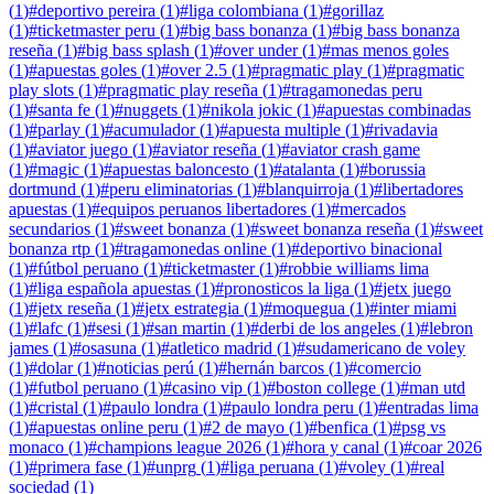
(
1
)
#
deportivo pereira
(
1
)
#
liga colombiana
(
1
)
#
gorillaz
(
1
)
#
ticketmaster peru
(
1
)
#
big bass bonanza
(
1
)
#
big bass bonanza
reseña
(
1
)
#
big bass splash
(
1
)
#
over under
(
1
)
#
mas menos goles
(
1
)
#
apuestas goles
(
1
)
#
over 2.5
(
1
)
#
pragmatic play
(
1
)
#
pragmatic
play slots
(
1
)
#
pragmatic play reseña
(
1
)
#
tragamonedas peru
(
1
)
#
santa fe
(
1
)
#
nuggets
(
1
)
#
nikola jokic
(
1
)
#
apuestas combinadas
(
1
)
#
parlay
(
1
)
#
acumulador
(
1
)
#
apuesta multiple
(
1
)
#
rivadavia
(
1
)
#
aviator juego
(
1
)
#
aviator reseña
(
1
)
#
aviator crash game
(
1
)
#
magic
(
1
)
#
apuestas baloncesto
(
1
)
#
atalanta
(
1
)
#
borussia
dortmund
(
1
)
#
peru eliminatorias
(
1
)
#
blanquirroja
(
1
)
#
libertadores
apuestas
(
1
)
#
equipos peruanos libertadores
(
1
)
#
mercados
secundarios
(
1
)
#
sweet bonanza
(
1
)
#
sweet bonanza reseña
(
1
)
#
sweet
bonanza rtp
(
1
)
#
tragamonedas online
(
1
)
#
deportivo binacional
(
1
)
#
fútbol peruano
(
1
)
#
ticketmaster
(
1
)
#
robbie williams lima
(
1
)
#
liga española apuestas
(
1
)
#
pronosticos la liga
(
1
)
#
jetx juego
(
1
)
#
jetx reseña
(
1
)
#
jetx estrategia
(
1
)
#
moquegua
(
1
)
#
inter miami
(
1
)
#
lafc
(
1
)
#
sesi
(
1
)
#
san martin
(
1
)
#
derbi de los angeles
(
1
)
#
lebron
james
(
1
)
#
osasuna
(
1
)
#
atletico madrid
(
1
)
#
sudamericano de voley
(
1
)
#
dolar
(
1
)
#
noticias perú
(
1
)
#
hernán barcos
(
1
)
#
comercio
(
1
)
#
futbol peruano
(
1
)
#
casino vip
(
1
)
#
boston college
(
1
)
#
man utd
(
1
)
#
cristal
(
1
)
#
paulo londra
(
1
)
#
paulo londra peru
(
1
)
#
entradas lima
(
1
)
#
apuestas online peru
(
1
)
#
2 de mayo
(
1
)
#
benfica
(
1
)
#
psg vs
monaco
(
1
)
#
champions league 2026
(
1
)
#
hora y canal
(
1
)
#
coar 2026
(
1
)
#
primera fase
(
1
)
#
unprg
(
1
)
#
liga peruana
(
1
)
#
voley
(
1
)
#
real
sociedad
(
1
)