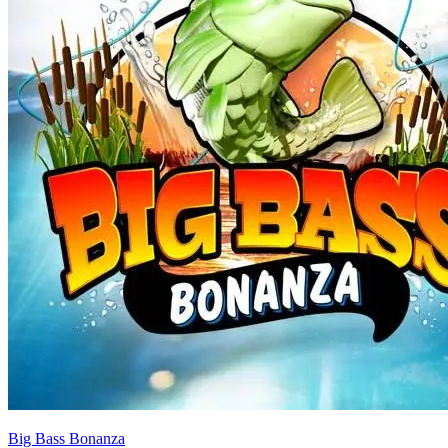
Big Bass Bonanza