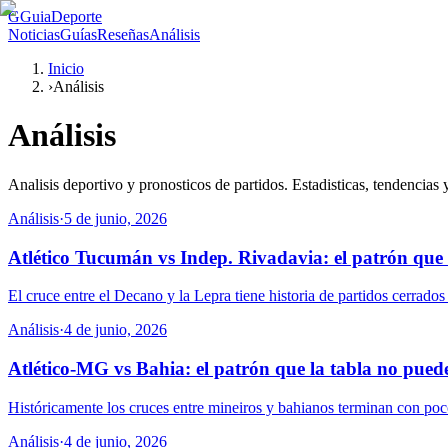
G
GuiaDeporte
Noticias
Guías
Reseñas
Análisis
Inicio
›
Análisis
Análisis
Analisis deportivo y pronosticos de partidos. Estadisticas, tendencia
Análisis
·
5 de junio, 2026
Atlético Tucumán vs Indep. Rivadavia: el patrón que 
El cruce entre el Decano y la Lepra tiene historia de partidos cerrados 
Análisis
·
4 de junio, 2026
Atlético-MG vs Bahia: el patrón que la tabla no pued
Históricamente los cruces entre mineiros y bahianos terminan con poco
Análisis
·
4 de junio, 2026