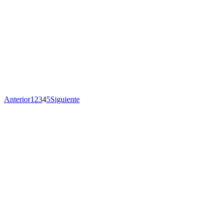
Anterior
1
2
3
4
5
Siguiente