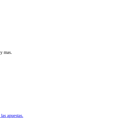
 y mas.
 las apuestas.