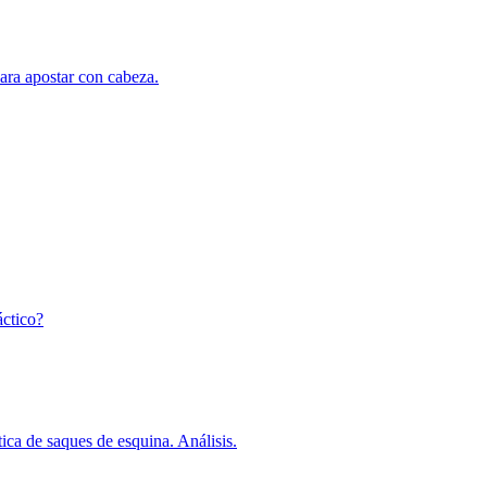
para apostar con cabeza.
áctico?
ca de saques de esquina. Análisis.