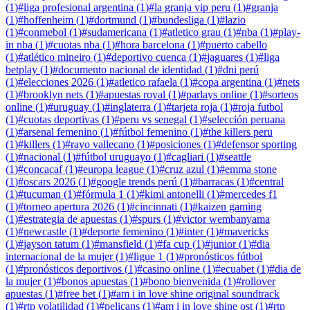
(
1
)
#
liga profesional argentina
(
1
)
#
la granja vip peru
(
1
)
#
granja
(
1
)
#
hoffenheim
(
1
)
#
dortmund
(
1
)
#
bundesliga
(
1
)
#
lazio
(
1
)
#
conmebol
(
1
)
#
sudamericana
(
1
)
#
atletico grau
(
1
)
#
nba
(
1
)
#
play-
in nba
(
1
)
#
cuotas nba
(
1
)
#
hora barcelona
(
1
)
#
puerto cabello
(
1
)
#
atlético mineiro
(
1
)
#
deportivo cuenca
(
1
)
#
jaguares
(
1
)
#
liga
betplay
(
1
)
#
documento nacional de identidad
(
1
)
#
dni perú
(
1
)
#
elecciones 2026
(
1
)
#
atletico rafaela
(
1
)
#
copa argentina
(
1
)
#
nets
(
1
)
#
brooklyn nets
(
1
)
#
apuestas royal
(
1
)
#
parlays online
(
1
)
#
sorteos
online
(
1
)
#
uruguay
(
1
)
#
inglaterra
(
1
)
#
tarjeta roja
(
1
)
#
roja futbol
(
1
)
#
cuotas deportivas
(
1
)
#
peru vs senegal
(
1
)
#
selección peruana
(
1
)
#
arsenal femenino
(
1
)
#
fútbol femenino
(
1
)
#
the killers peru
(
1
)
#
killers
(
1
)
#
rayo vallecano
(
1
)
#
posiciones
(
1
)
#
defensor sporting
(
1
)
#
nacional
(
1
)
#
fútbol uruguayo
(
1
)
#
cagliari
(
1
)
#
seattle
(
1
)
#
concacaf
(
1
)
#
europa league
(
1
)
#
cruz azul
(
1
)
#
emma stone
(
1
)
#
oscars 2026
(
1
)
#
google trends perú
(
1
)
#
barracas
(
1
)
#
central
(
1
)
#
tucuman
(
1
)
#
fórmula 1
(
1
)
#
kimi antonelli
(
1
)
#
mercedes f1
(
1
)
#
torneo apertura 2026
(
1
)
#
cincinnati
(
1
)
#
kaizen gaming
(
1
)
#
estrategia de apuestas
(
1
)
#
spurs
(
1
)
#
victor wembanyama
(
1
)
#
newcastle
(
1
)
#
deporte femenino
(
1
)
#
inter
(
1
)
#
mavericks
(
1
)
#
jayson tatum
(
1
)
#
mansfield
(
1
)
#
fa cup
(
1
)
#
junior
(
1
)
#
dia
internacional de la mujer
(
1
)
#
ligue 1
(
1
)
#
pronósticos fútbol
(
1
)
#
pronósticos deportivos
(
1
)
#
casino online
(
1
)
#
ecuabet
(
1
)
#
dia de
la mujer
(
1
)
#
bonos apuestas
(
1
)
#
bono bienvenida
(
1
)
#
rollover
apuestas
(
1
)
#
free bet
(
1
)
#
am i in love shine original soundtrack
(
1
)
#
rtp volatilidad
(
1
)
#
pelicans
(
1
)
#
am i in love shine ost
(
1
)
#
rtp