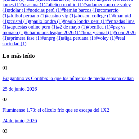
james
(
1
)
#
osasuna
(
1
)
#
atletico madrid
(
1
)
#
sudamericano de voley
(
1
)
#
dolar
(
1
)
#
noticias perú
(
1
)
#
hernán barcos
(
1
)
#
comercio
(
1
)
#
futbol peruano
(
1
)
#
casino vip
(
1
)
#
boston college
(
1
)
#
man utd
(
1
)
#
cristal
(
1
)
#
paulo londra
(
1
)
#
paulo londra peru
(
1
)
#
entradas lima
(
1
)
#
apuestas online peru
(
1
)
#
2 de mayo
(
1
)
#
benfica
(
1
)
#
psg vs
monaco
(
1
)
#
champions league 2026
(
1
)
#
hora y canal
(
1
)
#
coar 2026
(
1
)
#
primera fase
(
1
)
#
unprg
(
1
)
#
liga peruana
(
1
)
#
voley
(
1
)
#
real
sociedad
(
1
)
Lo más leído
01
Bragantino vs Coritiba: lo que los números de media semana callan
25 de junio, 2026
02
Fluminense 1.73: el cálculo frío que se escapa del 1X2
24 de junio, 2026
03