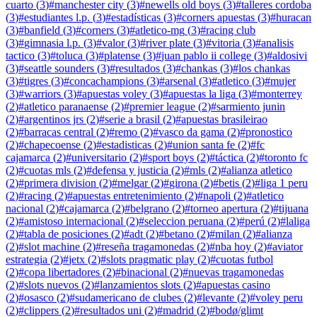
cuarto
(
3
)
#
manchester city
(
3
)
#
newells old boys
(
3
)
#
talleres cordoba
(
3
)
#
estudiantes l.p.
(
3
)
#
estadísticas
(
3
)
#
corners apuestas
(
3
)
#
huracan
(
3
)
#
banfield
(
3
)
#
corners
(
3
)
#
atletico-mg
(
3
)
#
racing club
(
3
)
#
gimnasia l.p.
(
3
)
#
valor
(
3
)
#
river plate
(
3
)
#
vitoria
(
3
)
#
analisis
tactico
(
3
)
#
toluca
(
3
)
#
platense
(
3
)
#
juan pablo ii college
(
3
)
#
aldosivi
(
3
)
#
seattle sounders
(
3
)
#
resultados
(
3
)
#
chankas
(
3
)
#
los chankas
(
3
)
#
tigres
(
3
)
#
concachampions
(
3
)
#
arsenal
(
3
)
#
atletico
(
3
)
#
mujer
(
3
)
#
warriors
(
3
)
#
apuestas voley
(
3
)
#
apuestas la liga
(
3
)
#
monterrey
(
2
)
#
atletico paranaense
(
2
)
#
premier league
(
2
)
#
sarmiento junin
(
2
)
#
argentinos jrs
(
2
)
#
serie a brasil
(
2
)
#
apuestas brasileirao
(
2
)
#
barracas central
(
2
)
#
remo
(
2
)
#
vasco da gama
(
2
)
#
pronostico
(
2
)
#
chapecoense
(
2
)
#
estadisticas
(
2
)
#
union santa fe
(
2
)
#
fc
cajamarca
(
2
)
#
universitario
(
2
)
#
sport boys
(
2
)
#
táctica
(
2
)
#
toronto fc
(
2
)
#
cuotas mls
(
2
)
#
defensa y justicia
(
2
)
#
mls
(
2
)
#
alianza atletico
(
2
)
#
primera division
(
2
)
#
melgar
(
2
)
#
girona
(
2
)
#
betis
(
2
)
#
liga 1 peru
(
2
)
#
racing
(
2
)
#
apuestas entretenimiento
(
2
)
#
napoli
(
2
)
#
atletico
nacional
(
2
)
#
cajamarca
(
2
)
#
belgrano
(
2
)
#
torneo apertura
(
2
)
#
tijuana
(
2
)
#
amistoso internacional
(
2
)
#
seleccion peruana
(
2
)
#
perú
(
2
)
#
laliga
(
2
)
#
tabla de posiciones
(
2
)
#
adt
(
2
)
#
betano
(
2
)
#
milan
(
2
)
#
alianza
(
2
)
#
slot machine
(
2
)
#
reseña tragamonedas
(
2
)
#
nba hoy
(
2
)
#
aviator
estrategia
(
2
)
#
jetx
(
2
)
#
slots pragmatic play
(
2
)
#
cuotas futbol
(
2
)
#
copa libertadores
(
2
)
#
binacional
(
2
)
#
nuevas tragamonedas
(
2
)
#
slots nuevos
(
2
)
#
lanzamientos slots
(
2
)
#
apuestas casino
(
2
)
#
osasco
(
2
)
#
sudamericano de clubes
(
2
)
#
levante
(
2
)
#
voley peru
(
2
)
#
clippers
(
2
)
#
resultados uni
(
2
)
#
madrid
(
2
)
#
bodø/glimt