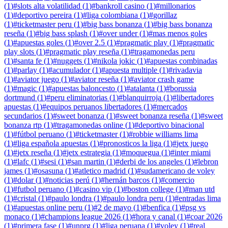
(
1
)
#
slots alta volatilidad
(
1
)
#
bankroll casino
(
1
)
#
millonarios
(
1
)
#
deportivo pereira
(
1
)
#
liga colombiana
(
1
)
#
gorillaz
(
1
)
#
ticketmaster peru
(
1
)
#
big bass bonanza
(
1
)
#
big bass bonanza
reseña
(
1
)
#
big bass splash
(
1
)
#
over under
(
1
)
#
mas menos goles
(
1
)
#
apuestas goles
(
1
)
#
over 2.5
(
1
)
#
pragmatic play
(
1
)
#
pragmatic
play slots
(
1
)
#
pragmatic play reseña
(
1
)
#
tragamonedas peru
(
1
)
#
santa fe
(
1
)
#
nuggets
(
1
)
#
nikola jokic
(
1
)
#
apuestas combinadas
(
1
)
#
parlay
(
1
)
#
acumulador
(
1
)
#
apuesta multiple
(
1
)
#
rivadavia
(
1
)
#
aviator juego
(
1
)
#
aviator reseña
(
1
)
#
aviator crash game
(
1
)
#
magic
(
1
)
#
apuestas baloncesto
(
1
)
#
atalanta
(
1
)
#
borussia
dortmund
(
1
)
#
peru eliminatorias
(
1
)
#
blanquirroja
(
1
)
#
libertadores
apuestas
(
1
)
#
equipos peruanos libertadores
(
1
)
#
mercados
secundarios
(
1
)
#
sweet bonanza
(
1
)
#
sweet bonanza reseña
(
1
)
#
sweet
bonanza rtp
(
1
)
#
tragamonedas online
(
1
)
#
deportivo binacional
(
1
)
#
fútbol peruano
(
1
)
#
ticketmaster
(
1
)
#
robbie williams lima
(
1
)
#
liga española apuestas
(
1
)
#
pronosticos la liga
(
1
)
#
jetx juego
(
1
)
#
jetx reseña
(
1
)
#
jetx estrategia
(
1
)
#
moquegua
(
1
)
#
inter miami
(
1
)
#
lafc
(
1
)
#
sesi
(
1
)
#
san martin
(
1
)
#
derbi de los angeles
(
1
)
#
lebron
james
(
1
)
#
osasuna
(
1
)
#
atletico madrid
(
1
)
#
sudamericano de voley
(
1
)
#
dolar
(
1
)
#
noticias perú
(
1
)
#
hernán barcos
(
1
)
#
comercio
(
1
)
#
futbol peruano
(
1
)
#
casino vip
(
1
)
#
boston college
(
1
)
#
man utd
(
1
)
#
cristal
(
1
)
#
paulo londra
(
1
)
#
paulo londra peru
(
1
)
#
entradas lima
(
1
)
#
apuestas online peru
(
1
)
#
2 de mayo
(
1
)
#
benfica
(
1
)
#
psg vs
monaco
(
1
)
#
champions league 2026
(
1
)
#
hora y canal
(
1
)
#
coar 2026
(
1
)
#
primera fase
(
1
)
#
unprg
(
1
)
#
liga peruana
(
1
)
#
voley
(
1
)
#
real