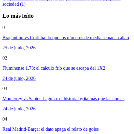
sociedad
(
1
)
Lo más leído
01
Bragantino vs Coritiba: lo que los números de media semana callan
25 de junio, 2026
02
Fluminense 1.73: el cálculo frío que se escapa del 1X2
24 de junio, 2026
03
Monterrey vs Santos Laguna: el historial grita más que las cuotas
24 de junio, 2026
04
Real Madrid-Barça: el dato apaga el relato de goles