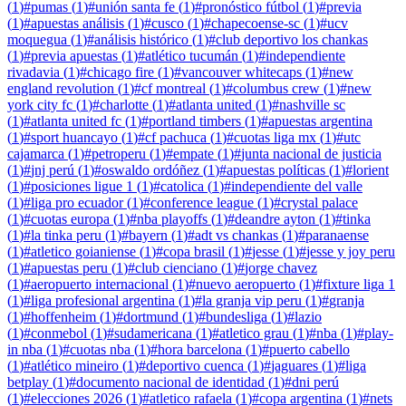
(
1
)
#
pumas
(
1
)
#
unión santa fe
(
1
)
#
pronóstico fútbol
(
1
)
#
previa
(
1
)
#
apuestas análisis
(
1
)
#
cusco
(
1
)
#
chapecoense-sc
(
1
)
#
ucv
moquegua
(
1
)
#
análisis histórico
(
1
)
#
club deportivo los chankas
(
1
)
#
previa apuestas
(
1
)
#
atlético tucumán
(
1
)
#
independiente
rivadavia
(
1
)
#
chicago fire
(
1
)
#
vancouver whitecaps
(
1
)
#
new
england revolution
(
1
)
#
cf montreal
(
1
)
#
columbus crew
(
1
)
#
new
york city fc
(
1
)
#
charlotte
(
1
)
#
atlanta united
(
1
)
#
nashville sc
(
1
)
#
atlanta united fc
(
1
)
#
portland timbers
(
1
)
#
apuestas argentina
(
1
)
#
sport huancayo
(
1
)
#
cf pachuca
(
1
)
#
cuotas liga mx
(
1
)
#
utc
cajamarca
(
1
)
#
petroperu
(
1
)
#
empate
(
1
)
#
junta nacional de justicia
(
1
)
#
jnj perú
(
1
)
#
oswaldo ordóñez
(
1
)
#
apuestas políticas
(
1
)
#
lorient
(
1
)
#
posiciones ligue 1
(
1
)
#
catolica
(
1
)
#
independiente del valle
(
1
)
#
liga pro ecuador
(
1
)
#
conference league
(
1
)
#
crystal palace
(
1
)
#
cuotas europa
(
1
)
#
nba playoffs
(
1
)
#
deandre ayton
(
1
)
#
tinka
(
1
)
#
la tinka peru
(
1
)
#
bayern
(
1
)
#
adt vs chankas
(
1
)
#
paranaense
(
1
)
#
atletico goianiense
(
1
)
#
copa brasil
(
1
)
#
jesse
(
1
)
#
jesse y joy peru
(
1
)
#
apuestas peru
(
1
)
#
club cienciano
(
1
)
#
jorge chavez
(
1
)
#
aeropuerto internacional
(
1
)
#
nuevo aeropuerto
(
1
)
#
fixture liga 1
(
1
)
#
liga profesional argentina
(
1
)
#
la granja vip peru
(
1
)
#
granja
(
1
)
#
hoffenheim
(
1
)
#
dortmund
(
1
)
#
bundesliga
(
1
)
#
lazio
(
1
)
#
conmebol
(
1
)
#
sudamericana
(
1
)
#
atletico grau
(
1
)
#
nba
(
1
)
#
play-
in nba
(
1
)
#
cuotas nba
(
1
)
#
hora barcelona
(
1
)
#
puerto cabello
(
1
)
#
atlético mineiro
(
1
)
#
deportivo cuenca
(
1
)
#
jaguares
(
1
)
#
liga
betplay
(
1
)
#
documento nacional de identidad
(
1
)
#
dni perú
(
1
)
#
elecciones 2026
(
1
)
#
atletico rafaela
(
1
)
#
copa argentina
(
1
)
#
nets