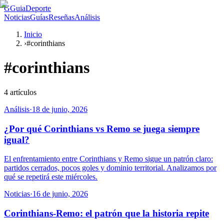
G
GuiaDeporte
Noticias
Guías
Reseñas
Análisis
Inicio
›
#corinthians
#
corinthians
4
artículos
Análisis
·
18 de junio, 2026
¿Por qué Corinthians vs Remo se juega siempre
igual?
El enfrentamiento entre Corinthians y Remo sigue un patrón claro:
partidos cerrados, pocos goles y dominio territorial. Analizamos por
qué se repetirá este miércoles.
Noticias
·
16 de junio, 2026
Corinthians-Remo: el patrón que la historia repite