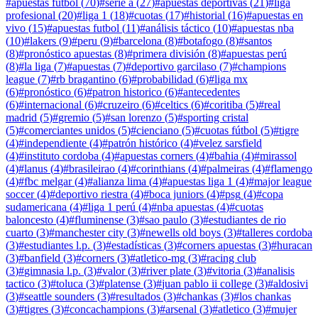
#
apuestas fútbol
(
70
)
#
serie a
(
27
)
#
apuestas deportivas
(
21
)
#
liga
profesional
(
20
)
#
liga 1
(
18
)
#
cuotas
(
17
)
#
historial
(
16
)
#
apuestas en
vivo
(
15
)
#
apuestas futbol
(
11
)
#
análisis táctico
(
10
)
#
apuestas nba
(
10
)
#
lakers
(
9
)
#
peru
(
9
)
#
barcelona
(
8
)
#
botafogo
(
8
)
#
santos
(
8
)
#
pronóstico apuestas
(
8
)
#
primera división
(
8
)
#
apuestas perú
(
8
)
#
la liga
(
7
)
#
apuestas
(
7
)
#
deportivo garcilaso
(
7
)
#
champions
league
(
7
)
#
rb bragantino
(
6
)
#
probabilidad
(
6
)
#
liga mx
(
6
)
#
pronóstico
(
6
)
#
patron historico
(
6
)
#
antecedentes
(
6
)
#
internacional
(
6
)
#
cruzeiro
(
6
)
#
celtics
(
6
)
#
coritiba
(
5
)
#
real
madrid
(
5
)
#
gremio
(
5
)
#
san lorenzo
(
5
)
#
sporting cristal
(
5
)
#
comerciantes unidos
(
5
)
#
cienciano
(
5
)
#
cuotas fútbol
(
5
)
#
tigre
(
4
)
#
independiente
(
4
)
#
patrón histórico
(
4
)
#
velez sarsfield
(
4
)
#
instituto cordoba
(
4
)
#
apuestas corners
(
4
)
#
bahia
(
4
)
#
mirassol
(
4
)
#
lanus
(
4
)
#
brasileirao
(
4
)
#
corinthians
(
4
)
#
palmeiras
(
4
)
#
flamengo
(
4
)
#
fbc melgar
(
4
)
#
alianza lima
(
4
)
#
apuestas liga 1
(
4
)
#
major league
soccer
(
4
)
#
deportivo riestra
(
4
)
#
boca juniors
(
4
)
#
psg
(
4
)
#
copa
sudamericana
(
4
)
#
liga 1 perú
(
4
)
#
nba apuestas
(
4
)
#
cuotas
baloncesto
(
4
)
#
fluminense
(
3
)
#
sao paulo
(
3
)
#
estudiantes de rio
cuarto
(
3
)
#
manchester city
(
3
)
#
newells old boys
(
3
)
#
talleres cordoba
(
3
)
#
estudiantes l.p.
(
3
)
#
estadísticas
(
3
)
#
corners apuestas
(
3
)
#
huracan
(
3
)
#
banfield
(
3
)
#
corners
(
3
)
#
atletico-mg
(
3
)
#
racing club
(
3
)
#
gimnasia l.p.
(
3
)
#
valor
(
3
)
#
river plate
(
3
)
#
vitoria
(
3
)
#
analisis
tactico
(
3
)
#
toluca
(
3
)
#
platense
(
3
)
#
juan pablo ii college
(
3
)
#
aldosivi
(
3
)
#
seattle sounders
(
3
)
#
resultados
(
3
)
#
chankas
(
3
)
#
los chankas
(
3
)
#
tigres
(
3
)
#
concachampions
(
3
)
#
arsenal
(
3
)
#
atletico
(
3
)
#
mujer