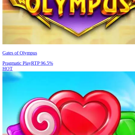
Gates of Olympus
Pragmatic Play
RTP
96.5
%
HOT