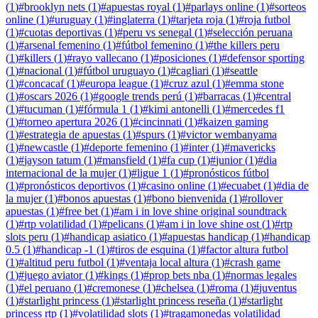
(
1
)
#
brooklyn nets
(
1
)
#
apuestas royal
(
1
)
#
parlays online
(
1
)
#
sorteos
online
(
1
)
#
uruguay
(
1
)
#
inglaterra
(
1
)
#
tarjeta roja
(
1
)
#
roja futbol
(
1
)
#
cuotas deportivas
(
1
)
#
peru vs senegal
(
1
)
#
selección peruana
(
1
)
#
arsenal femenino
(
1
)
#
fútbol femenino
(
1
)
#
the killers peru
(
1
)
#
killers
(
1
)
#
rayo vallecano
(
1
)
#
posiciones
(
1
)
#
defensor sporting
(
1
)
#
nacional
(
1
)
#
fútbol uruguayo
(
1
)
#
cagliari
(
1
)
#
seattle
(
1
)
#
concacaf
(
1
)
#
europa league
(
1
)
#
cruz azul
(
1
)
#
emma stone
(
1
)
#
oscars 2026
(
1
)
#
google trends perú
(
1
)
#
barracas
(
1
)
#
central
(
1
)
#
tucuman
(
1
)
#
fórmula 1
(
1
)
#
kimi antonelli
(
1
)
#
mercedes f1
(
1
)
#
torneo apertura 2026
(
1
)
#
cincinnati
(
1
)
#
kaizen gaming
(
1
)
#
estrategia de apuestas
(
1
)
#
spurs
(
1
)
#
victor wembanyama
(
1
)
#
newcastle
(
1
)
#
deporte femenino
(
1
)
#
inter
(
1
)
#
mavericks
(
1
)
#
jayson tatum
(
1
)
#
mansfield
(
1
)
#
fa cup
(
1
)
#
junior
(
1
)
#
dia
internacional de la mujer
(
1
)
#
ligue 1
(
1
)
#
pronósticos fútbol
(
1
)
#
pronósticos deportivos
(
1
)
#
casino online
(
1
)
#
ecuabet
(
1
)
#
dia de
la mujer
(
1
)
#
bonos apuestas
(
1
)
#
bono bienvenida
(
1
)
#
rollover
apuestas
(
1
)
#
free bet
(
1
)
#
am i in love shine original soundtrack
(
1
)
#
rtp volatilidad
(
1
)
#
pelicans
(
1
)
#
am i in love shine ost
(
1
)
#
rtp
slots peru
(
1
)
#
handicap asiatico
(
1
)
#
apuestas handicap
(
1
)
#
handicap
0.5
(
1
)
#
handicap -1
(
1
)
#
tiros de esquina
(
1
)
#
factor altura futbol
(
1
)
#
altitud peru futbol
(
1
)
#
ventaja local altura
(
1
)
#
crash game
(
1
)
#
juego aviator
(
1
)
#
kings
(
1
)
#
prop bets nba
(
1
)
#
normas legales
(
1
)
#
el peruano
(
1
)
#
cremonese
(
1
)
#
chelsea
(
1
)
#
roma
(
1
)
#
juventus
(
1
)
#
starlight princess
(
1
)
#
starlight princess reseña
(
1
)
#
starlight
princess rtp
(
1
)
#
volatilidad slots
(
1
)
#
tragamonedas volatilidad