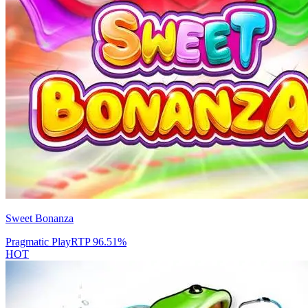
Sweet Bonanza
Pragmatic Play
RTP
96.51
%
HOT