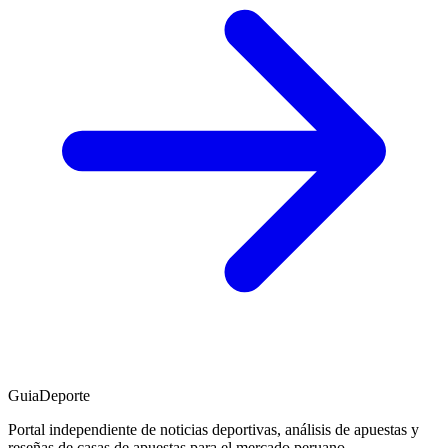
GuiaDeporte
Portal independiente de noticias deportivas, análisis de apuestas y
reseñas de casas de apuestas para el mercado peruano.