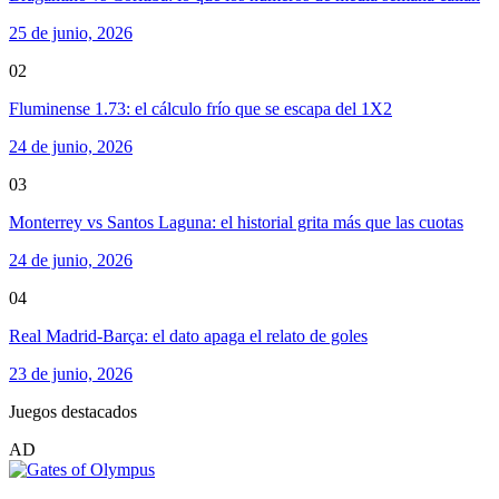
25 de junio, 2026
02
Fluminense 1.73: el cálculo frío que se escapa del 1X2
24 de junio, 2026
03
Monterrey vs Santos Laguna: el historial grita más que las cuotas
24 de junio, 2026
04
Real Madrid-Barça: el dato apaga el relato de goles
23 de junio, 2026
Juegos destacados
AD