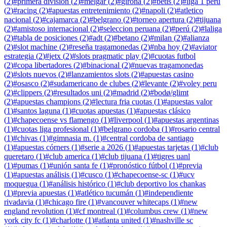
(
2
)
#
primera division
(
2
)
#
melgar
(
2
)
#
girona
(
2
)
#
betis
(
2
)
#
liga 1 peru
(
2
)
#
racing
(
2
)
#
apuestas entretenimiento
(
2
)
#
napoli
(
2
)
#
atletico
nacional
(
2
)
#
cajamarca
(
2
)
#
belgrano
(
2
)
#
torneo apertura
(
2
)
#
tijuana
(
2
)
#
amistoso internacional
(
2
)
#
seleccion peruana
(
2
)
#
perú
(
2
)
#
laliga
(
2
)
#
tabla de posiciones
(
2
)
#
adt
(
2
)
#
betano
(
2
)
#
milan
(
2
)
#
alianza
(
2
)
#
slot machine
(
2
)
#
reseña tragamonedas
(
2
)
#
nba hoy
(
2
)
#
aviator
estrategia
(
2
)
#
jetx
(
2
)
#
slots pragmatic play
(
2
)
#
cuotas futbol
(
2
)
#
copa libertadores
(
2
)
#
binacional
(
2
)
#
nuevas tragamonedas
(
2
)
#
slots nuevos
(
2
)
#
lanzamientos slots
(
2
)
#
apuestas casino
(
2
)
#
osasco
(
2
)
#
sudamericano de clubes
(
2
)
#
levante
(
2
)
#
voley peru
(
2
)
#
clippers
(
2
)
#
resultados uni
(
2
)
#
madrid
(
2
)
#
bodø/glimt
(
2
)
#
apuestas champions
(
2
)
#
lectura fria cuotas
(
1
)
#
apuestas valor
(
1
)
#
santos laguna
(
1
)
#
cuotas apuestas
(
1
)
#
apuestas clásico
(
1
)
#
chapecoense vs flamengo
(
1
)
#
liverpool
(
1
)
#
apuestas argentinas
(
1
)
#
cuotas liga profesional
(
1
)
#
belgrano cordoba
(
1
)
#
rosario central
(
1
)
#
chivas
(
1
)
#
gimnasia m.
(
1
)
#
central cordoba de santiago
(
1
)
#
apuestas córners
(
1
)
#
serie a 2026
(
1
)
#
apuestas tarjetas
(
1
)
#
club
queretaro
(
1
)
#
club america
(
1
)
#
club tijuana
(
1
)
#
tigres uanl
(
1
)
#
pumas
(
1
)
#
unión santa fe
(
1
)
#
pronóstico fútbol
(
1
)
#
previa
(
1
)
#
apuestas análisis
(
1
)
#
cusco
(
1
)
#
chapecoense-sc
(
1
)
#
ucv
moquegua
(
1
)
#
análisis histórico
(
1
)
#
club deportivo los chankas
(
1
)
#
previa apuestas
(
1
)
#
atlético tucumán
(
1
)
#
independiente
rivadavia
(
1
)
#
chicago fire
(
1
)
#
vancouver whitecaps
(
1
)
#
new
england revolution
(
1
)
#
cf montreal
(
1
)
#
columbus crew
(
1
)
#
new
york city fc
(
1
)
#
charlotte
(
1
)
#
atlanta united
(
1
)
#
nashville sc