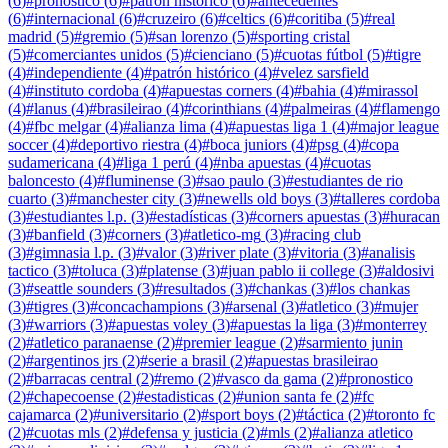
(
6
)
#
pronóstico
(
6
)
#
patron historico
(
6
)
#
antecedentes
(
6
)
#
internacional
(
6
)
#
cruzeiro
(
6
)
#
celtics
(
6
)
#
coritiba
(
5
)
#
real
madrid
(
5
)
#
gremio
(
5
)
#
san lorenzo
(
5
)
#
sporting cristal
(
5
)
#
comerciantes unidos
(
5
)
#
cienciano
(
5
)
#
cuotas fútbol
(
5
)
#
tigre
(
4
)
#
independiente
(
4
)
#
patrón histórico
(
4
)
#
velez sarsfield
(
4
)
#
instituto cordoba
(
4
)
#
apuestas corners
(
4
)
#
bahia
(
4
)
#
mirassol
(
4
)
#
lanus
(
4
)
#
brasileirao
(
4
)
#
corinthians
(
4
)
#
palmeiras
(
4
)
#
flamengo
(
4
)
#
fbc melgar
(
4
)
#
alianza lima
(
4
)
#
apuestas liga 1
(
4
)
#
major league
soccer
(
4
)
#
deportivo riestra
(
4
)
#
boca juniors
(
4
)
#
psg
(
4
)
#
copa
sudamericana
(
4
)
#
liga 1 perú
(
4
)
#
nba apuestas
(
4
)
#
cuotas
baloncesto
(
4
)
#
fluminense
(
3
)
#
sao paulo
(
3
)
#
estudiantes de rio
cuarto
(
3
)
#
manchester city
(
3
)
#
newells old boys
(
3
)
#
talleres cordoba
(
3
)
#
estudiantes l.p.
(
3
)
#
estadísticas
(
3
)
#
corners apuestas
(
3
)
#
huracan
(
3
)
#
banfield
(
3
)
#
corners
(
3
)
#
atletico-mg
(
3
)
#
racing club
(
3
)
#
gimnasia l.p.
(
3
)
#
valor
(
3
)
#
river plate
(
3
)
#
vitoria
(
3
)
#
analisis
tactico
(
3
)
#
toluca
(
3
)
#
platense
(
3
)
#
juan pablo ii college
(
3
)
#
aldosivi
(
3
)
#
seattle sounders
(
3
)
#
resultados
(
3
)
#
chankas
(
3
)
#
los chankas
(
3
)
#
tigres
(
3
)
#
concachampions
(
3
)
#
arsenal
(
3
)
#
atletico
(
3
)
#
mujer
(
3
)
#
warriors
(
3
)
#
apuestas voley
(
3
)
#
apuestas la liga
(
3
)
#
monterrey
(
2
)
#
atletico paranaense
(
2
)
#
premier league
(
2
)
#
sarmiento junin
(
2
)
#
argentinos jrs
(
2
)
#
serie a brasil
(
2
)
#
apuestas brasileirao
(
2
)
#
barracas central
(
2
)
#
remo
(
2
)
#
vasco da gama
(
2
)
#
pronostico
(
2
)
#
chapecoense
(
2
)
#
estadisticas
(
2
)
#
union santa fe
(
2
)
#
fc
cajamarca
(
2
)
#
universitario
(
2
)
#
sport boys
(
2
)
#
táctica
(
2
)
#
toronto fc
(
2
)
#
cuotas mls
(
2
)
#
defensa y justicia
(
2
)
#
mls
(
2
)
#
alianza atletico