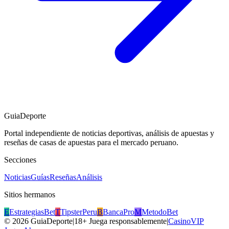
GuiaDeporte
Portal independiente de noticias deportivas, análisis de apuestas y
reseñas de casas de apuestas para el mercado peruano.
Secciones
Noticias
Guías
Reseñas
Análisis
Sitios hermanos
E
EstrategiasBet
T
TipsterPeru
B
BancaPro
M
MetodoBet
©
2026
GuiaDeporte
|
18+ Juega responsablemente
|
CasinoVIP