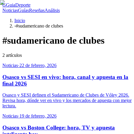
G
GuiaDeporte
Noticias
Guías
Reseñas
Análisis
Inicio
›
#sudamericano de clubes
#
sudamericano de clubes
2
artículos
Noticias
·
22 de febrero, 2026
Osasco vs SESI en vivo: hora, canal y apuesta en la
final 2026
Osasco y SESI definen el Sudamericano de Clubes de Vóley 2026.
Revisa hora, dónde ver en vivo y los mercados de apuesta con mejor
lectura.
Noticias
·
19 de febrero, 2026
Osasco vs Boston College: hora, TV y apuesta