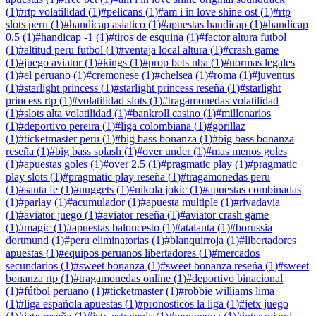
(
1
)
#
rtp volatilidad
(
1
)
#
pelicans
(
1
)
#
am i in love shine ost
(
1
)
#
rtp
slots peru
(
1
)
#
handicap asiatico
(
1
)
#
apuestas handicap
(
1
)
#
handicap
0.5
(
1
)
#
handicap -1
(
1
)
#
tiros de esquina
(
1
)
#
factor altura futbol
(
1
)
#
altitud peru futbol
(
1
)
#
ventaja local altura
(
1
)
#
crash game
(
1
)
#
juego aviator
(
1
)
#
kings
(
1
)
#
prop bets nba
(
1
)
#
normas legales
(
1
)
#
el peruano
(
1
)
#
cremonese
(
1
)
#
chelsea
(
1
)
#
roma
(
1
)
#
juventus
(
1
)
#
starlight princess
(
1
)
#
starlight princess reseña
(
1
)
#
starlight
princess rtp
(
1
)
#
volatilidad slots
(
1
)
#
tragamonedas volatilidad
(
1
)
#
slots alta volatilidad
(
1
)
#
bankroll casino
(
1
)
#
millonarios
(
1
)
#
deportivo pereira
(
1
)
#
liga colombiana
(
1
)
#
gorillaz
(
1
)
#
ticketmaster peru
(
1
)
#
big bass bonanza
(
1
)
#
big bass bonanza
reseña
(
1
)
#
big bass splash
(
1
)
#
over under
(
1
)
#
mas menos goles
(
1
)
#
apuestas goles
(
1
)
#
over 2.5
(
1
)
#
pragmatic play
(
1
)
#
pragmatic
play slots
(
1
)
#
pragmatic play reseña
(
1
)
#
tragamonedas peru
(
1
)
#
santa fe
(
1
)
#
nuggets
(
1
)
#
nikola jokic
(
1
)
#
apuestas combinadas
(
1
)
#
parlay
(
1
)
#
acumulador
(
1
)
#
apuesta multiple
(
1
)
#
rivadavia
(
1
)
#
aviator juego
(
1
)
#
aviator reseña
(
1
)
#
aviator crash game
(
1
)
#
magic
(
1
)
#
apuestas baloncesto
(
1
)
#
atalanta
(
1
)
#
borussia
dortmund
(
1
)
#
peru eliminatorias
(
1
)
#
blanquirroja
(
1
)
#
libertadores
apuestas
(
1
)
#
equipos peruanos libertadores
(
1
)
#
mercados
secundarios
(
1
)
#
sweet bonanza
(
1
)
#
sweet bonanza reseña
(
1
)
#
sweet
bonanza rtp
(
1
)
#
tragamonedas online
(
1
)
#
deportivo binacional
(
1
)
#
fútbol peruano
(
1
)
#
ticketmaster
(
1
)
#
robbie williams lima
(
1
)
#
liga española apuestas
(
1
)
#
pronosticos la liga
(
1
)
#
jetx juego