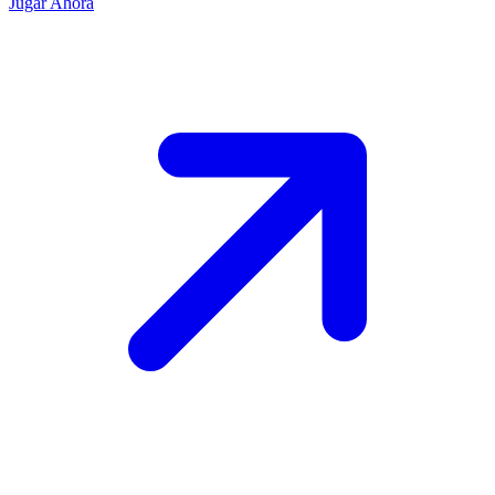
Jugar Ahora