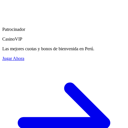
Patrocinador
CasinoVIP
Las mejores cuotas y bonos de bienvenida en Perú.
Jugar Ahora