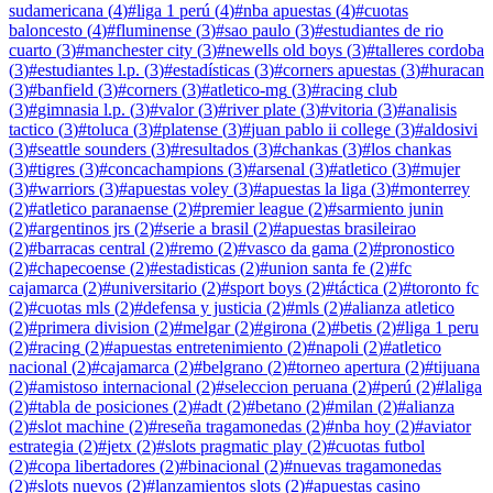
sudamericana
(
4
)
#
liga 1 perú
(
4
)
#
nba apuestas
(
4
)
#
cuotas
baloncesto
(
4
)
#
fluminense
(
3
)
#
sao paulo
(
3
)
#
estudiantes de rio
cuarto
(
3
)
#
manchester city
(
3
)
#
newells old boys
(
3
)
#
talleres cordoba
(
3
)
#
estudiantes l.p.
(
3
)
#
estadísticas
(
3
)
#
corners apuestas
(
3
)
#
huracan
(
3
)
#
banfield
(
3
)
#
corners
(
3
)
#
atletico-mg
(
3
)
#
racing club
(
3
)
#
gimnasia l.p.
(
3
)
#
valor
(
3
)
#
river plate
(
3
)
#
vitoria
(
3
)
#
analisis
tactico
(
3
)
#
toluca
(
3
)
#
platense
(
3
)
#
juan pablo ii college
(
3
)
#
aldosivi
(
3
)
#
seattle sounders
(
3
)
#
resultados
(
3
)
#
chankas
(
3
)
#
los chankas
(
3
)
#
tigres
(
3
)
#
concachampions
(
3
)
#
arsenal
(
3
)
#
atletico
(
3
)
#
mujer
(
3
)
#
warriors
(
3
)
#
apuestas voley
(
3
)
#
apuestas la liga
(
3
)
#
monterrey
(
2
)
#
atletico paranaense
(
2
)
#
premier league
(
2
)
#
sarmiento junin
(
2
)
#
argentinos jrs
(
2
)
#
serie a brasil
(
2
)
#
apuestas brasileirao
(
2
)
#
barracas central
(
2
)
#
remo
(
2
)
#
vasco da gama
(
2
)
#
pronostico
(
2
)
#
chapecoense
(
2
)
#
estadisticas
(
2
)
#
union santa fe
(
2
)
#
fc
cajamarca
(
2
)
#
universitario
(
2
)
#
sport boys
(
2
)
#
táctica
(
2
)
#
toronto fc
(
2
)
#
cuotas mls
(
2
)
#
defensa y justicia
(
2
)
#
mls
(
2
)
#
alianza atletico
(
2
)
#
primera division
(
2
)
#
melgar
(
2
)
#
girona
(
2
)
#
betis
(
2
)
#
liga 1 peru
(
2
)
#
racing
(
2
)
#
apuestas entretenimiento
(
2
)
#
napoli
(
2
)
#
atletico
nacional
(
2
)
#
cajamarca
(
2
)
#
belgrano
(
2
)
#
torneo apertura
(
2
)
#
tijuana
(
2
)
#
amistoso internacional
(
2
)
#
seleccion peruana
(
2
)
#
perú
(
2
)
#
laliga
(
2
)
#
tabla de posiciones
(
2
)
#
adt
(
2
)
#
betano
(
2
)
#
milan
(
2
)
#
alianza
(
2
)
#
slot machine
(
2
)
#
reseña tragamonedas
(
2
)
#
nba hoy
(
2
)
#
aviator
estrategia
(
2
)
#
jetx
(
2
)
#
slots pragmatic play
(
2
)
#
cuotas futbol
(
2
)
#
copa libertadores
(
2
)
#
binacional
(
2
)
#
nuevas tragamonedas
(
2
)
#
slots nuevos
(
2
)
#
lanzamientos slots
(
2
)
#
apuestas casino