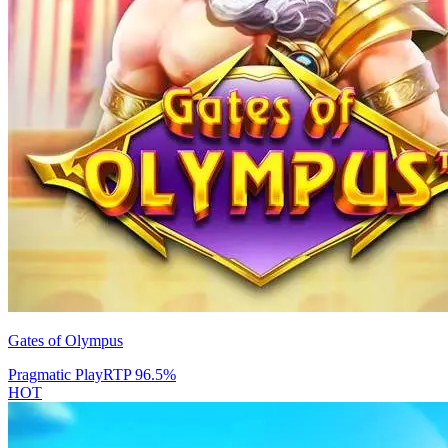
Gates of Olympus
Pragmatic Play
RTP
96.5
%
HOT