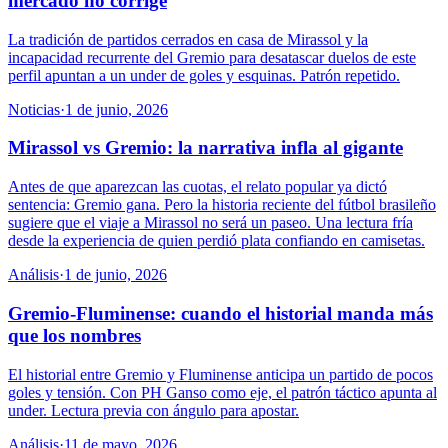
mercado no corrige
La tradición de partidos cerrados en casa de Mirassol y la
incapacidad recurrente del Gremio para desatascar duelos de este
perfil apuntan a un under de goles y esquinas. Patrón repetido.
Noticias
·
1 de junio, 2026
Mirassol vs Gremio: la narrativa infla al gigante
Antes de que aparezcan las cuotas, el relato popular ya dictó
sentencia: Gremio gana. Pero la historia reciente del fútbol brasileño
sugiere que el viaje a Mirassol no será un paseo. Una lectura fría
desde la experiencia de quien perdió plata confiando en camisetas.
Análisis
·
1 de junio, 2026
Gremio-Fluminense: cuando el historial manda más
que los nombres
El historial entre Gremio y Fluminense anticipa un partido de pocos
goles y tensión. Con PH Ganso como eje, el patrón táctico apunta al
under. Lectura previa con ángulo para apostar.
Análisis
·
11 de mayo, 2026