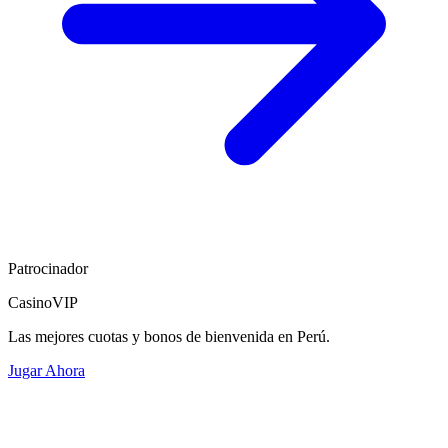
Patrocinador
CasinoVIP
Las mejores cuotas y bonos de bienvenida en Perú.
Jugar Ahora