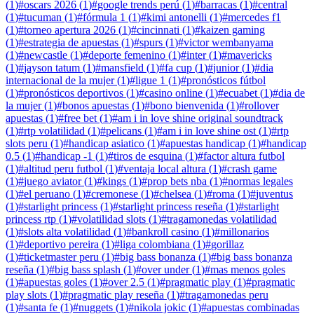
(
1
)
#
oscars 2026
(
1
)
#
google trends perú
(
1
)
#
barracas
(
1
)
#
central
(
1
)
#
tucuman
(
1
)
#
fórmula 1
(
1
)
#
kimi antonelli
(
1
)
#
mercedes f1
(
1
)
#
torneo apertura 2026
(
1
)
#
cincinnati
(
1
)
#
kaizen gaming
(
1
)
#
estrategia de apuestas
(
1
)
#
spurs
(
1
)
#
victor wembanyama
(
1
)
#
newcastle
(
1
)
#
deporte femenino
(
1
)
#
inter
(
1
)
#
mavericks
(
1
)
#
jayson tatum
(
1
)
#
mansfield
(
1
)
#
fa cup
(
1
)
#
junior
(
1
)
#
dia
internacional de la mujer
(
1
)
#
ligue 1
(
1
)
#
pronósticos fútbol
(
1
)
#
pronósticos deportivos
(
1
)
#
casino online
(
1
)
#
ecuabet
(
1
)
#
dia de
la mujer
(
1
)
#
bonos apuestas
(
1
)
#
bono bienvenida
(
1
)
#
rollover
apuestas
(
1
)
#
free bet
(
1
)
#
am i in love shine original soundtrack
(
1
)
#
rtp volatilidad
(
1
)
#
pelicans
(
1
)
#
am i in love shine ost
(
1
)
#
rtp
slots peru
(
1
)
#
handicap asiatico
(
1
)
#
apuestas handicap
(
1
)
#
handicap
0.5
(
1
)
#
handicap -1
(
1
)
#
tiros de esquina
(
1
)
#
factor altura futbol
(
1
)
#
altitud peru futbol
(
1
)
#
ventaja local altura
(
1
)
#
crash game
(
1
)
#
juego aviator
(
1
)
#
kings
(
1
)
#
prop bets nba
(
1
)
#
normas legales
(
1
)
#
el peruano
(
1
)
#
cremonese
(
1
)
#
chelsea
(
1
)
#
roma
(
1
)
#
juventus
(
1
)
#
starlight princess
(
1
)
#
starlight princess reseña
(
1
)
#
starlight
princess rtp
(
1
)
#
volatilidad slots
(
1
)
#
tragamonedas volatilidad
(
1
)
#
slots alta volatilidad
(
1
)
#
bankroll casino
(
1
)
#
millonarios
(
1
)
#
deportivo pereira
(
1
)
#
liga colombiana
(
1
)
#
gorillaz
(
1
)
#
ticketmaster peru
(
1
)
#
big bass bonanza
(
1
)
#
big bass bonanza
reseña
(
1
)
#
big bass splash
(
1
)
#
over under
(
1
)
#
mas menos goles
(
1
)
#
apuestas goles
(
1
)
#
over 2.5
(
1
)
#
pragmatic play
(
1
)
#
pragmatic
play slots
(
1
)
#
pragmatic play reseña
(
1
)
#
tragamonedas peru
(
1
)
#
santa fe
(
1
)
#
nuggets
(
1
)
#
nikola jokic
(
1
)
#
apuestas combinadas