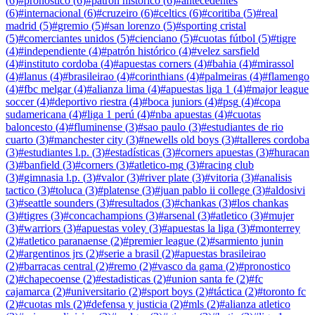
(
6
)
#
pronóstico
(
6
)
#
patron historico
(
6
)
#
antecedentes
(
6
)
#
internacional
(
6
)
#
cruzeiro
(
6
)
#
celtics
(
6
)
#
coritiba
(
5
)
#
real
madrid
(
5
)
#
gremio
(
5
)
#
san lorenzo
(
5
)
#
sporting cristal
(
5
)
#
comerciantes unidos
(
5
)
#
cienciano
(
5
)
#
cuotas fútbol
(
5
)
#
tigre
(
4
)
#
independiente
(
4
)
#
patrón histórico
(
4
)
#
velez sarsfield
(
4
)
#
instituto cordoba
(
4
)
#
apuestas corners
(
4
)
#
bahia
(
4
)
#
mirassol
(
4
)
#
lanus
(
4
)
#
brasileirao
(
4
)
#
corinthians
(
4
)
#
palmeiras
(
4
)
#
flamengo
(
4
)
#
fbc melgar
(
4
)
#
alianza lima
(
4
)
#
apuestas liga 1
(
4
)
#
major league
soccer
(
4
)
#
deportivo riestra
(
4
)
#
boca juniors
(
4
)
#
psg
(
4
)
#
copa
sudamericana
(
4
)
#
liga 1 perú
(
4
)
#
nba apuestas
(
4
)
#
cuotas
baloncesto
(
4
)
#
fluminense
(
3
)
#
sao paulo
(
3
)
#
estudiantes de rio
cuarto
(
3
)
#
manchester city
(
3
)
#
newells old boys
(
3
)
#
talleres cordoba
(
3
)
#
estudiantes l.p.
(
3
)
#
estadísticas
(
3
)
#
corners apuestas
(
3
)
#
huracan
(
3
)
#
banfield
(
3
)
#
corners
(
3
)
#
atletico-mg
(
3
)
#
racing club
(
3
)
#
gimnasia l.p.
(
3
)
#
valor
(
3
)
#
river plate
(
3
)
#
vitoria
(
3
)
#
analisis
tactico
(
3
)
#
toluca
(
3
)
#
platense
(
3
)
#
juan pablo ii college
(
3
)
#
aldosivi
(
3
)
#
seattle sounders
(
3
)
#
resultados
(
3
)
#
chankas
(
3
)
#
los chankas
(
3
)
#
tigres
(
3
)
#
concachampions
(
3
)
#
arsenal
(
3
)
#
atletico
(
3
)
#
mujer
(
3
)
#
warriors
(
3
)
#
apuestas voley
(
3
)
#
apuestas la liga
(
3
)
#
monterrey
(
2
)
#
atletico paranaense
(
2
)
#
premier league
(
2
)
#
sarmiento junin
(
2
)
#
argentinos jrs
(
2
)
#
serie a brasil
(
2
)
#
apuestas brasileirao
(
2
)
#
barracas central
(
2
)
#
remo
(
2
)
#
vasco da gama
(
2
)
#
pronostico
(
2
)
#
chapecoense
(
2
)
#
estadisticas
(
2
)
#
union santa fe
(
2
)
#
fc
cajamarca
(
2
)
#
universitario
(
2
)
#
sport boys
(
2
)
#
táctica
(
2
)
#
toronto fc
(
2
)
#
cuotas mls
(
2
)
#
defensa y justicia
(
2
)
#
mls
(
2
)
#
alianza atletico