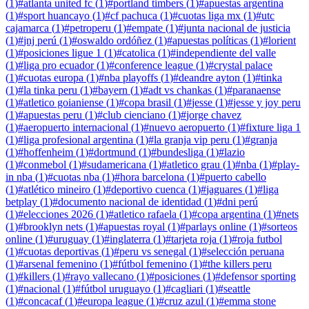
(
1
)
#
atlanta united fc
(
1
)
#
portland timbers
(
1
)
#
apuestas argentina
(
1
)
#
sport huancayo
(
1
)
#
cf pachuca
(
1
)
#
cuotas liga mx
(
1
)
#
utc
cajamarca
(
1
)
#
petroperu
(
1
)
#
empate
(
1
)
#
junta nacional de justicia
(
1
)
#
jnj perú
(
1
)
#
oswaldo ordóñez
(
1
)
#
apuestas políticas
(
1
)
#
lorient
(
1
)
#
posiciones ligue 1
(
1
)
#
catolica
(
1
)
#
independiente del valle
(
1
)
#
liga pro ecuador
(
1
)
#
conference league
(
1
)
#
crystal palace
(
1
)
#
cuotas europa
(
1
)
#
nba playoffs
(
1
)
#
deandre ayton
(
1
)
#
tinka
(
1
)
#
la tinka peru
(
1
)
#
bayern
(
1
)
#
adt vs chankas
(
1
)
#
paranaense
(
1
)
#
atletico goianiense
(
1
)
#
copa brasil
(
1
)
#
jesse
(
1
)
#
jesse y joy peru
(
1
)
#
apuestas peru
(
1
)
#
club cienciano
(
1
)
#
jorge chavez
(
1
)
#
aeropuerto internacional
(
1
)
#
nuevo aeropuerto
(
1
)
#
fixture liga 1
(
1
)
#
liga profesional argentina
(
1
)
#
la granja vip peru
(
1
)
#
granja
(
1
)
#
hoffenheim
(
1
)
#
dortmund
(
1
)
#
bundesliga
(
1
)
#
lazio
(
1
)
#
conmebol
(
1
)
#
sudamericana
(
1
)
#
atletico grau
(
1
)
#
nba
(
1
)
#
play-
in nba
(
1
)
#
cuotas nba
(
1
)
#
hora barcelona
(
1
)
#
puerto cabello
(
1
)
#
atlético mineiro
(
1
)
#
deportivo cuenca
(
1
)
#
jaguares
(
1
)
#
liga
betplay
(
1
)
#
documento nacional de identidad
(
1
)
#
dni perú
(
1
)
#
elecciones 2026
(
1
)
#
atletico rafaela
(
1
)
#
copa argentina
(
1
)
#
nets
(
1
)
#
brooklyn nets
(
1
)
#
apuestas royal
(
1
)
#
parlays online
(
1
)
#
sorteos
online
(
1
)
#
uruguay
(
1
)
#
inglaterra
(
1
)
#
tarjeta roja
(
1
)
#
roja futbol
(
1
)
#
cuotas deportivas
(
1
)
#
peru vs senegal
(
1
)
#
selección peruana
(
1
)
#
arsenal femenino
(
1
)
#
fútbol femenino
(
1
)
#
the killers peru
(
1
)
#
killers
(
1
)
#
rayo vallecano
(
1
)
#
posiciones
(
1
)
#
defensor sporting
(
1
)
#
nacional
(
1
)
#
fútbol uruguayo
(
1
)
#
cagliari
(
1
)
#
seattle
(
1
)
#
concacaf
(
1
)
#
europa league
(
1
)
#
cruz azul
(
1
)
#
emma stone