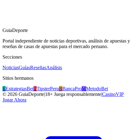
GuiaDeporte
Portal independiente de noticias deportivas, análisis de apuestas y
reseñas de casas de apuestas para el mercado peruano.
Secciones
Noticias
Guías
Reseñas
Análisis
Sitios hermanos
E
EstrategiasBet
T
TipsterPeru
B
BancaPro
M
MetodoBet
©
2026
GuiaDeporte
|
18+ Juega responsablemente
|
CasinoVIP
Jugar Ahora