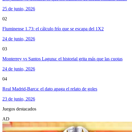
25 de junio, 2026
02
Fluminense 1.73: el cálculo frío que se escapa del 1X2
24 de junio, 2026
03
Monterrey vs Santos Laguna: el historial grita más que las cuotas
24 de junio, 2026
04
Real Madrid-Barça: el dato apaga el relato de goles
23 de junio, 2026
Juegos destacados
AD