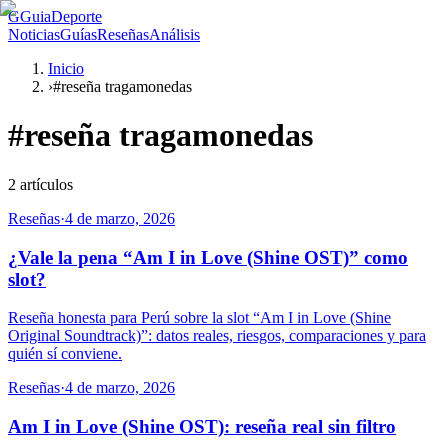
G
GuiaDeporte
Noticias
Guías
Reseñas
Análisis
Inicio
›
#reseña tragamonedas
#
reseña tragamonedas
2
artículos
Reseñas
·
4 de marzo, 2026
¿Vale la pena “Am I in Love (Shine OST)” como
slot?
Reseña honesta para Perú sobre la slot “Am I in Love (Shine
Original Soundtrack)”: datos reales, riesgos, comparaciones y para
quién sí conviene.
Reseñas
·
4 de marzo, 2026
Am I in Love (Shine OST): reseña real sin filtro