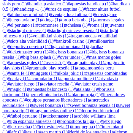
slots peru
(
1
)
#
handicap asiatico
(
1
)
#
apuestas handicap
(
1
)
#
handicap
0.5
(
1
)
#
handicap -1
(
1
)
#
tiros de esquina
(
1
)
#
factor altura futbol
(
1
)
#
altitud peru futbol
(
1
)
#
ventaja local altura
(
1
)
#
crash game
(
1
)
#
juego aviator
(
1
)
#
kings
(
1
)
#
prop bets nba
(
1
)
#
normas legales
(
1
)
#
el peruano
(
1
)
#
cremonese
(
1
)
#
chelsea
(
1
)
#
roma
(
1
)
#
juventus
(
1
)
#
starlight princess
(
1
)
#
starlight princess reseña
(
1
)
#
starlight
princess rtp
(
1
)
#
volatilidad slots
(
1
)
#
tragamonedas volatilidad
(
1
)
#
slots alta volatilidad
(
1
)
#
bankroll casino
(
1
)
#
millonarios
(
1
)
#
deportivo pereira
(
1
)
#
liga colombiana
(
1
)
#
gorillaz
(
1
)
#
ticketmaster peru
(
1
)
#
big bass bonanza
(
1
)
#
big bass bonanza
reseña
(
1
)
#
big bass splash
(
1
)
#
over under
(
1
)
#
mas menos goles
(
1
)
#
apuestas goles
(
1
)
#
over 2.5
(
1
)
#
pragmatic play
(
1
)
#
pragmatic
play slots
(
1
)
#
pragmatic play reseña
(
1
)
#
tragamonedas peru
(
1
)
#
santa fe
(
1
)
#
nuggets
(
1
)
#
nikola jokic
(
1
)
#
apuestas combinadas
(
1
)
#
parlay
(
1
)
#
acumulador
(
1
)
#
apuesta multiple
(
1
)
#
rivadavia
(
1
)
#
aviator juego
(
1
)
#
aviator reseña
(
1
)
#
aviator crash game
(
1
)
#
magic
(
1
)
#
apuestas baloncesto
(
1
)
#
atalanta
(
1
)
#
borussia
dortmund
(
1
)
#
peru eliminatorias
(
1
)
#
blanquirroja
(
1
)
#
libertadores
apuestas
(
1
)
#
equipos peruanos libertadores
(
1
)
#
mercados
secundarios
(
1
)
#
sweet bonanza
(
1
)
#
sweet bonanza reseña
(
1
)
#
sweet
bonanza rtp
(
1
)
#
tragamonedas online
(
1
)
#
deportivo binacional
(
1
)
#
fútbol peruano
(
1
)
#
ticketmaster
(
1
)
#
robbie williams lima
(
1
)
#
liga española apuestas
(
1
)
#
pronosticos la liga
(
1
)
#
jetx juego
(
1
)
#
jetx reseña
(
1
)
#
jetx estrategia
(
1
)
#
moquegua
(
1
)
#
inter miami
(
1
)
#
lafc
(
1
)
#
sesi
(
1
)
#
san martin
(
1
)
#
derbi de los angeles
(
1
)
#
lebron