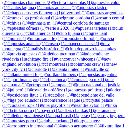
(
2
)
#
apuestas champions
(
2
)
#
lectura fria cuotas
(
1
)
#
apuestas valor
(
1
)
#
santos laguna
(
1
)
#
cuotas apuestas
(
1
)
#
apuestas clásico
(
1
)
#
chapecoense vs flamengo
(
1
)
#
liverpool
(
1
)
#
apuestas argentinas
(
1
)
#
cuotas liga profesional
(
1
)
#
belgrano cordoba
(
1
)
#
rosario central
(
1
)
#
chivas
(
1
)
#
gimnasia m.
(
1
)
#
central cordoba de santiago
(
1
)
#
apuestas córners
(
1
)
#
serie a 2026
(
1
)
#
apuestas tarjetas
(
1
)
#
club
queretaro
(
1
)
#
club america
(
1
)
#
club tijuana
(
1
)
#
tigres uanl
(
1
)
#
pumas
(
1
)
#
unión santa fe
(
1
)
#
pronóstico fútbol
(
1
)
#
previa
(
1
)
#
apuestas análisis
(
1
)
#
cusco
(
1
)
#
chapecoense-sc
(
1
)
#
ucv
moquegua
(
1
)
#
análisis histórico
(
1
)
#
club deportivo los chankas
(
1
)
#
previa apuestas
(
1
)
#
atlético tucumán
(
1
)
#
independiente
rivadavia
(
1
)
#
chicago fire
(
1
)
#
vancouver whitecaps
(
1
)
#
new
england revolution
(
1
)
#
cf montreal
(
1
)
#
columbus crew
(
1
)
#
new
york city fc
(
1
)
#
charlotte
(
1
)
#
atlanta united
(
1
)
#
nashville sc
(
1
)
#
atlanta united fc
(
1
)
#
portland timbers
(
1
)
#
apuestas argentina
(
1
)
#
sport huancayo
(
1
)
#
cf pachuca
(
1
)
#
cuotas liga mx
(
1
)
#
utc
cajamarca
(
1
)
#
petroperu
(
1
)
#
empate
(
1
)
#
junta nacional de justicia
(
1
)
#
jnj perú
(
1
)
#
oswaldo ordóñez
(
1
)
#
apuestas políticas
(
1
)
#
lorient
(
1
)
#
posiciones ligue 1
(
1
)
#
catolica
(
1
)
#
independiente del valle
(
1
)
#
liga pro ecuador
(
1
)
#
conference league
(
1
)
#
crystal palace
(
1
)
#
cuotas europa
(
1
)
#
nba playoffs
(
1
)
#
deandre ayton
(
1
)
#
tinka
(
1
)
#
la tinka peru
(
1
)
#
bayern
(
1
)
#
adt vs chankas
(
1
)
#
paranaense
(
1
)
#
atletico goianiense
(
1
)
#
copa brasil
(
1
)
#
jesse
(
1
)
#
jesse y joy peru
(
1
)
#
apuestas peru
(
1
)
#
club cienciano
(
1
)
#
jorge chavez
(
1
)
#
aeropuerto internacional
(
1
)
#
nuevo aeropuerto
(
1
)
#
fixture liga 1