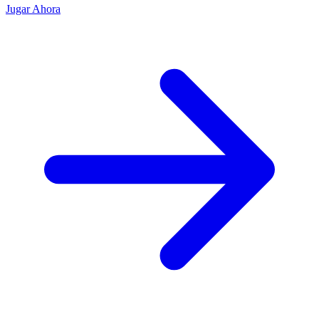
Jugar Ahora