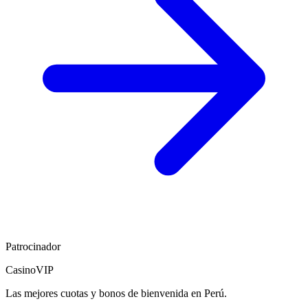
Patrocinador
CasinoVIP
Las mejores cuotas y bonos de bienvenida en Perú.