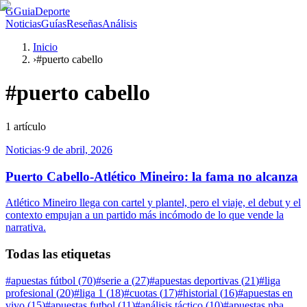
G
GuiaDeporte
Noticias
Guías
Reseñas
Análisis
Inicio
›
#puerto cabello
#
puerto cabello
1
artículo
Noticias
·
9 de abril, 2026
Puerto Cabello-Atlético Mineiro: la fama no alcanza
Atlético Mineiro llega con cartel y plantel, pero el viaje, el debut y el
contexto empujan a un partido más incómodo de lo que vende la
narrativa.
Todas las etiquetas
#
apuestas fútbol
(
70
)
#
serie a
(
27
)
#
apuestas deportivas
(
21
)
#
liga
profesional
(
20
)
#
liga 1
(
18
)
#
cuotas
(
17
)
#
historial
(
16
)
#
apuestas en
vivo
(
15
)
#
apuestas futbol
(
11
)
#
análisis táctico
(
10
)
#
apuestas nba