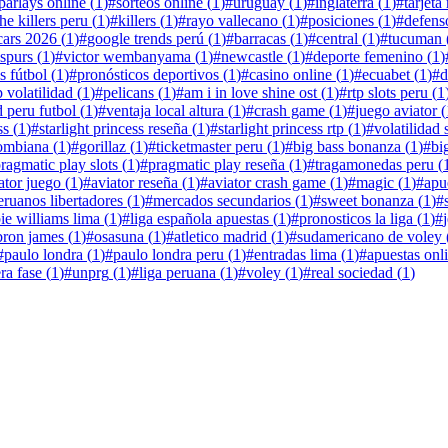
parlays online
(
1
)
#
sorteos online
(
1
)
#
uruguay
(
1
)
#
inglaterra
(
1
)
#
tarjeta 
the killers peru
(
1
)
#
killers
(
1
)
#
rayo vallecano
(
1
)
#
posiciones
(
1
)
#
defens
cars 2026
(
1
)
#
google trends perú
(
1
)
#
barracas
(
1
)
#
central
(
1
)
#
tucuman
spurs
(
1
)
#
victor wembanyama
(
1
)
#
newcastle
(
1
)
#
deporte femenino
(
1
)
s fútbol
(
1
)
#
pronósticos deportivos
(
1
)
#
casino online
(
1
)
#
ecuabet
(
1
)
#
d
p volatilidad
(
1
)
#
pelicans
(
1
)
#
am i in love shine ost
(
1
)
#
rtp slots peru
(
1
d peru futbol
(
1
)
#
ventaja local altura
(
1
)
#
crash game
(
1
)
#
juego aviator
(
ss
(
1
)
#
starlight princess reseña
(
1
)
#
starlight princess rtp
(
1
)
#
volatilidad 
lombiana
(
1
)
#
gorillaz
(
1
)
#
ticketmaster peru
(
1
)
#
big bass bonanza
(
1
)
#
bi
ragmatic play slots
(
1
)
#
pragmatic play reseña
(
1
)
#
tragamonedas peru
(
ator juego
(
1
)
#
aviator reseña
(
1
)
#
aviator crash game
(
1
)
#
magic
(
1
)
#
apu
eruanos libertadores
(
1
)
#
mercados secundarios
(
1
)
#
sweet bonanza
(
1
)
#
ie williams lima
(
1
)
#
liga española apuestas
(
1
)
#
pronosticos la liga
(
1
)
#
bron james
(
1
)
#
osasuna
(
1
)
#
atletico madrid
(
1
)
#
sudamericano de voley
#
paulo londra
(
1
)
#
paulo londra peru
(
1
)
#
entradas lima
(
1
)
#
apuestas onl
ra fase
(
1
)
#
unprg
(
1
)
#
liga peruana
(
1
)
#
voley
(
1
)
#
real sociedad
(
1
)