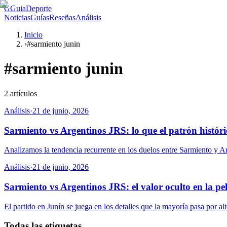
G
GuiaDeporte
Noticias
Guías
Reseñas
Análisis
Inicio
›
#sarmiento junin
#
sarmiento junin
2
artículos
Análisis
·
21 de junio, 2026
Sarmiento vs Argentinos JRS: lo que el patrón históri
Analizamos la tendencia recurrente en los duelos entre Sarmiento y Ar
Análisis
·
21 de junio, 2026
Sarmiento vs Argentinos JRS: el valor oculto en la p
El partido en Junín se juega en los detalles que la mayoría pasa por al
Todas las etiquetas