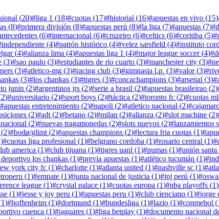
sional
(
20
)
#
liga 1
(
18
)
#
cuotas
(
17
)
#
historial
(
16
)
#
apuestas en vivo
(
15
)
tas
(
8
)
#
primera división
(
8
)
#
apuestas perú
(
8
)
#
la liga
(
7
)
#
apuestas
(
7
)
#
d
antecedentes
(
6
)
#
internacional
(
6
)
#
cruzeiro
(
6
)
#
celtics
(
6
)
#
coritiba
(
5
)
#
#
independiente
(
4
)
#
patrón histórico
(
4
)
#
velez sarsfield
(
4
)
#
instituto co
lgar
(
4
)
#
alianza lima
(
4
)
#
apuestas liga 1
(
4
)
#
major league soccer
(
4
)
#
d
e
(
3
)
#
sao paulo
(
3
)
#
estudiantes de rio cuarto
(
3
)
#
manchester city
(
3
)
#
ne
ners
(
3
)
#
atletico-mg
(
3
)
#
racing club
(
3
)
#
gimnasia l.p.
(
3
)
#
valor
(
3
)
#
riv
hankas
(
3
)
#
los chankas
(
3
)
#
tigres
(
3
)
#
concachampions
(
3
)
#
arsenal
(
3
)
#
to junin
(
2
)
#
argentinos jrs
(
2
)
#
serie a brasil
(
2
)
#
apuestas brasileirao
(
2
)
(
2
)
#
universitario
(
2
)
#
sport boys
(
2
)
#
táctica
(
2
)
#
toronto fc
(
2
)
#
cuotas ml
#
apuestas entretenimiento
(
2
)
#
napoli
(
2
)
#
atletico nacional
(
2
)
#
cajamar
osiciones
(
2
)
#
adt
(
2
)
#
betano
(
2
)
#
milan
(
2
)
#
alianza
(
2
)
#
slot machine
(
2
)
inacional
(
2
)
#
nuevas tragamonedas
(
2
)
#
slots nuevos
(
2
)
#
lanzamientos s
(
2
)
#
bodø/glimt
(
2
)
#
apuestas champions
(
2
)
#
lectura fria cuotas
(
1
)
#
apue
1
)
#
cuotas liga profesional
(
1
)
#
belgrano cordoba
(
1
)
#
rosario central
(
1
)
#
lub america
(
1
)
#
club tijuana
(
1
)
#
tigres uanl
(
1
)
#
pumas
(
1
)
#
unión santa 
 deportivo los chankas
(
1
)
#
previa apuestas
(
1
)
#
atlético tucumán
(
1
)
#
ind
ew york city fc
(
1
)
#
charlotte
(
1
)
#
atlanta united
(
1
)
#
nashville sc
(
1
)
#
atl
troperu
(
1
)
#
empate
(
1
)
#
junta nacional de justicia
(
1
)
#
jnj perú
(
1
)
#
oswa
erence league
(
1
)
#
crystal palace
(
1
)
#
cuotas europa
(
1
)
#
nba playoffs
(
1
)
sse
(
1
)
#
jesse y joy peru
(
1
)
#
apuestas peru
(
1
)
#
club cienciano
(
1
)
#
jorge
(
1
)
#
hoffenheim
(
1
)
#
dortmund
(
1
)
#
bundesliga
(
1
)
#
lazio
(
1
)
#
conmebol
(
portivo cuenca
(
1
)
#
jaguares
(
1
)
#
liga betplay
(
1
)
#
documento nacional de