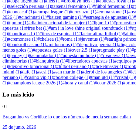
(
1
)
#
copa argentina
(
1
)
#
nets
(
1
)
#
brooklyn nets
(
1
)
#
apuestas royal
(
1
)
#
(
1
)
#
selección peruana
(
1
)
#
arsenal femenino
(
1
)
#
fútbol femenino
(
1
)
#
(
1
)
#
concacaf
(
1
)
#
europa league
(
1
)
#
cruz azul
(
1
)
#
emma stone
(
1
)
#
os
2026
(
1
)
#
cincinnati
(
1
)
#
kaizen gaming
(
1
)
#
estrategia de apuestas
(
1
)
#
(
1
)
#
junior
(
1
)
#
dia internacional de la mujer
(
1
)
#
ligue 1
(
1
)
#
pronóstico
apuestas
(
1
)
#
free bet
(
1
)
#
am i in love shine original soundtrack
(
1
)
#
rt
(
1
)
#
handicap -1
(
1
)
#
tiros de esquina
(
1
)
#
factor altura futbol
(
1
)
#
altitu
(
1
)
#
cremonese
(
1
)
#
chelsea
(
1
)
#
roma
(
1
)
#
juventus
(
1
)
#
starlight prince
(
1
)
#
bankroll casino
(
1
)
#
millonarios
(
1
)
#
deportivo pereira
(
1
)
#
liga co
menos goles
(
1
)
#
apuestas goles
(
1
)
#
over 2.5
(
1
)
#
pragmatic play
(
1
)
#
p
(
1
)
#
parlay
(
1
)
#
acumulador
(
1
)
#
apuesta multiple
(
1
)
#
rivadavia
(
1
)
#
avi
eliminatorias
(
1
)
#
blanquirroja
(
1
)
#
libertadores apuestas
(
1
)
#
equipos p
(
1
)
#
deportivo binacional
(
1
)
#
fútbol peruano
(
1
)
#
ticketmaster
(
1
)
#
robb
miami
(
1
)
#
lafc
(
1
)
#
sesi
(
1
)
#
san martin
(
1
)
#
derbi de los angeles
(
1
)
#
le
peruano
(
1
)
#
casino vip
(
1
)
#
boston college
(
1
)
#
man utd
(
1
)
#
cristal
(
1
)
(
1
)
#
champions league 2026
(
1
)
#
hora y canal
(
1
)
#
coar 2026
(
1
)
#
prime
Lo más leído
01
Bragantino vs Coritiba: lo que los números de media semana callan
25 de junio, 2026