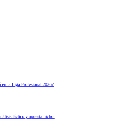
á en la Liga Profesional 2026?
nálisis táctico y apuesta nicho.