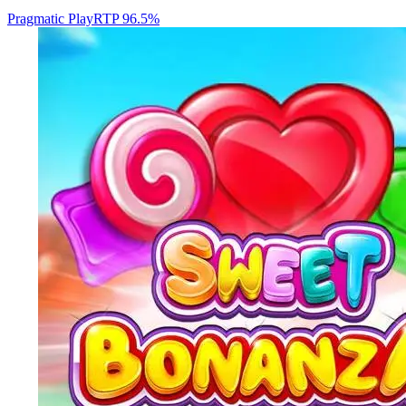
Pragmatic Play
RTP
96.5
%