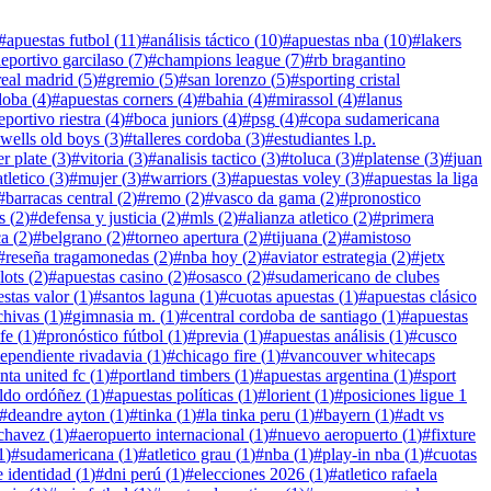
#
apuestas futbol
(
11
)
#
análisis táctico
(
10
)
#
apuestas nba
(
10
)
#
lakers
eportivo garcilaso
(
7
)
#
champions league
(
7
)
#
rb bragantino
real madrid
(
5
)
#
gremio
(
5
)
#
san lorenzo
(
5
)
#
sporting cristal
rdoba
(
4
)
#
apuestas corners
(
4
)
#
bahia
(
4
)
#
mirassol
(
4
)
#
lanus
eportivo riestra
(
4
)
#
boca juniors
(
4
)
#
psg
(
4
)
#
copa sudamericana
wells old boys
(
3
)
#
talleres cordoba
(
3
)
#
estudiantes l.p.
er plate
(
3
)
#
vitoria
(
3
)
#
analisis tactico
(
3
)
#
toluca
(
3
)
#
platense
(
3
)
#
juan
atletico
(
3
)
#
mujer
(
3
)
#
warriors
(
3
)
#
apuestas voley
(
3
)
#
apuestas la liga
#
barracas central
(
2
)
#
remo
(
2
)
#
vasco da gama
(
2
)
#
pronostico
s
(
2
)
#
defensa y justicia
(
2
)
#
mls
(
2
)
#
alianza atletico
(
2
)
#
primera
ca
(
2
)
#
belgrano
(
2
)
#
torneo apertura
(
2
)
#
tijuana
(
2
)
#
amistoso
#
reseña tragamonedas
(
2
)
#
nba hoy
(
2
)
#
aviator estrategia
(
2
)
#
jetx
lots
(
2
)
#
apuestas casino
(
2
)
#
osasco
(
2
)
#
sudamericano de clubes
stas valor
(
1
)
#
santos laguna
(
1
)
#
cuotas apuestas
(
1
)
#
apuestas clásico
chivas
(
1
)
#
gimnasia m.
(
1
)
#
central cordoba de santiago
(
1
)
#
apuestas
fe
(
1
)
#
pronóstico fútbol
(
1
)
#
previa
(
1
)
#
apuestas análisis
(
1
)
#
cusco
ependiente rivadavia
(
1
)
#
chicago fire
(
1
)
#
vancouver whitecaps
anta united fc
(
1
)
#
portland timbers
(
1
)
#
apuestas argentina
(
1
)
#
sport
ldo ordóñez
(
1
)
#
apuestas políticas
(
1
)
#
lorient
(
1
)
#
posiciones ligue 1
#
deandre ayton
(
1
)
#
tinka
(
1
)
#
la tinka peru
(
1
)
#
bayern
(
1
)
#
adt vs
 chavez
(
1
)
#
aeropuerto internacional
(
1
)
#
nuevo aeropuerto
(
1
)
#
fixture
1
)
#
sudamericana
(
1
)
#
atletico grau
(
1
)
#
nba
(
1
)
#
play-in nba
(
1
)
#
cuotas
 identidad
(
1
)
#
dni perú
(
1
)
#
elecciones 2026
(
1
)
#
atletico rafaela