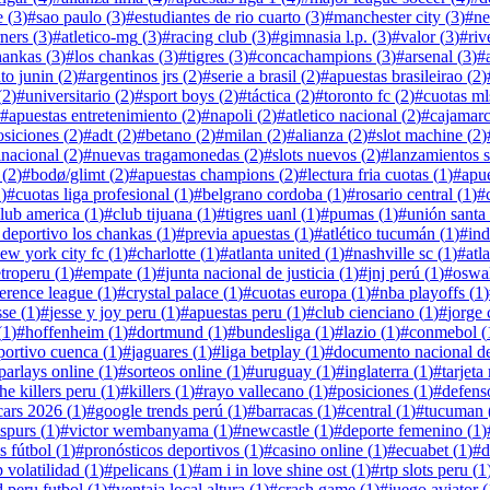
e
(
3
)
#
sao paulo
(
3
)
#
estudiantes de rio cuarto
(
3
)
#
manchester city
(
3
)
#
ne
ners
(
3
)
#
atletico-mg
(
3
)
#
racing club
(
3
)
#
gimnasia l.p.
(
3
)
#
valor
(
3
)
#
riv
hankas
(
3
)
#
los chankas
(
3
)
#
tigres
(
3
)
#
concachampions
(
3
)
#
arsenal
(
3
)
#
to junin
(
2
)
#
argentinos jrs
(
2
)
#
serie a brasil
(
2
)
#
apuestas brasileirao
(
2
)
(
2
)
#
universitario
(
2
)
#
sport boys
(
2
)
#
táctica
(
2
)
#
toronto fc
(
2
)
#
cuotas ml
#
apuestas entretenimiento
(
2
)
#
napoli
(
2
)
#
atletico nacional
(
2
)
#
cajamar
osiciones
(
2
)
#
adt
(
2
)
#
betano
(
2
)
#
milan
(
2
)
#
alianza
(
2
)
#
slot machine
(
2
)
inacional
(
2
)
#
nuevas tragamonedas
(
2
)
#
slots nuevos
(
2
)
#
lanzamientos s
(
2
)
#
bodø/glimt
(
2
)
#
apuestas champions
(
2
)
#
lectura fria cuotas
(
1
)
#
apue
1
)
#
cuotas liga profesional
(
1
)
#
belgrano cordoba
(
1
)
#
rosario central
(
1
)
#
lub america
(
1
)
#
club tijuana
(
1
)
#
tigres uanl
(
1
)
#
pumas
(
1
)
#
unión santa 
 deportivo los chankas
(
1
)
#
previa apuestas
(
1
)
#
atlético tucumán
(
1
)
#
ind
ew york city fc
(
1
)
#
charlotte
(
1
)
#
atlanta united
(
1
)
#
nashville sc
(
1
)
#
atl
troperu
(
1
)
#
empate
(
1
)
#
junta nacional de justicia
(
1
)
#
jnj perú
(
1
)
#
oswa
erence league
(
1
)
#
crystal palace
(
1
)
#
cuotas europa
(
1
)
#
nba playoffs
(
1
)
sse
(
1
)
#
jesse y joy peru
(
1
)
#
apuestas peru
(
1
)
#
club cienciano
(
1
)
#
jorge
(
1
)
#
hoffenheim
(
1
)
#
dortmund
(
1
)
#
bundesliga
(
1
)
#
lazio
(
1
)
#
conmebol
(
portivo cuenca
(
1
)
#
jaguares
(
1
)
#
liga betplay
(
1
)
#
documento nacional de
parlays online
(
1
)
#
sorteos online
(
1
)
#
uruguay
(
1
)
#
inglaterra
(
1
)
#
tarjeta 
the killers peru
(
1
)
#
killers
(
1
)
#
rayo vallecano
(
1
)
#
posiciones
(
1
)
#
defens
cars 2026
(
1
)
#
google trends perú
(
1
)
#
barracas
(
1
)
#
central
(
1
)
#
tucuman
spurs
(
1
)
#
victor wembanyama
(
1
)
#
newcastle
(
1
)
#
deporte femenino
(
1
)
s fútbol
(
1
)
#
pronósticos deportivos
(
1
)
#
casino online
(
1
)
#
ecuabet
(
1
)
#
d
p volatilidad
(
1
)
#
pelicans
(
1
)
#
am i in love shine ost
(
1
)
#
rtp slots peru
(
1
d peru futbol
(
1
)
#
ventaja local altura
(
1
)
#
crash game
(
1
)
#
juego aviator
(