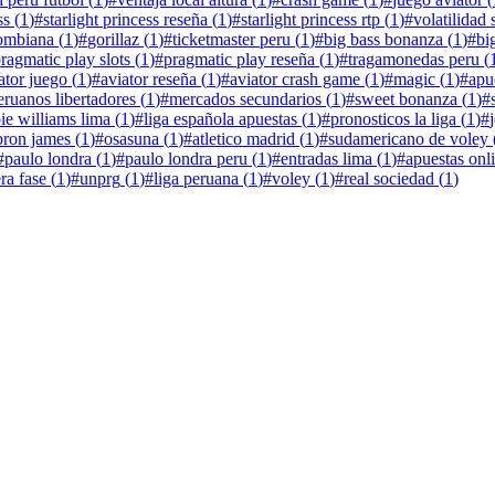
ss
(
1
)
#
starlight princess reseña
(
1
)
#
starlight princess rtp
(
1
)
#
volatilidad 
lombiana
(
1
)
#
gorillaz
(
1
)
#
ticketmaster peru
(
1
)
#
big bass bonanza
(
1
)
#
bi
ragmatic play slots
(
1
)
#
pragmatic play reseña
(
1
)
#
tragamonedas peru
(
ator juego
(
1
)
#
aviator reseña
(
1
)
#
aviator crash game
(
1
)
#
magic
(
1
)
#
apu
eruanos libertadores
(
1
)
#
mercados secundarios
(
1
)
#
sweet bonanza
(
1
)
#
ie williams lima
(
1
)
#
liga española apuestas
(
1
)
#
pronosticos la liga
(
1
)
#
bron james
(
1
)
#
osasuna
(
1
)
#
atletico madrid
(
1
)
#
sudamericano de voley
#
paulo londra
(
1
)
#
paulo londra peru
(
1
)
#
entradas lima
(
1
)
#
apuestas onl
ra fase
(
1
)
#
unprg
(
1
)
#
liga peruana
(
1
)
#
voley
(
1
)
#
real sociedad
(
1
)