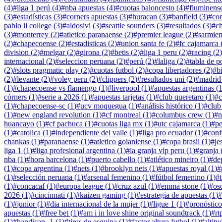
(
4
)
#
liga 1 perú
(
4
)
#
nba apuestas
(
4
)
#
cuotas baloncesto
(
4
)
#
fluminens
(
3
)
#
estadísticas
(
3
)
#
corners apuestas
(
3
)
#
huracan
(
3
)
#
banfield
(
3
)
#
cor
pablo ii college
(
3
)
#
aldosivi
(
3
)
#
seattle sounders
(
3
)
#
resultados
(
3
)
#
c
(
3
)
#
monterrey
(
2
)
#
atletico paranaense
(
2
)
#
premier league
(
2
)
#
sarmien
(
2
)
#
chapecoense
(
2
)
#
estadisticas
(
2
)
#
union santa fe
(
2
)
#
fc cajamarca
division
(
2
)
#
melgar
(
2
)
#
girona
(
2
)
#
betis
(
2
)
#
liga 1 peru
(
2
)
#
racing
(
2
)
internacional
(
2
)
#
seleccion peruana
(
2
)
#
perú
(
2
)
#
laliga
(
2
)
#
tabla de p
(
2
)
#
slots pragmatic play
(
2
)
#
cuotas futbol
(
2
)
#
copa libertadores
(
2
)
#
b
(
2
)
#
levante
(
2
)
#
voley peru
(
2
)
#
clippers
(
2
)
#
resultados uni
(
2
)
#
madrid
(
1
)
#
chapecoense vs flamengo
(
1
)
#
liverpool
(
1
)
#
apuestas argentinas
(
córners
(
1
)
#
serie a 2026
(
1
)
#
apuestas tarjetas
(
1
)
#
club queretaro
(
1
)
#
c
(
1
)
#
chapecoense-sc
(
1
)
#
ucv moquegua
(
1
)
#
análisis histórico
(
1
)
#
club
(
1
)
#
new england revolution
(
1
)
#
cf montreal
(
1
)
#
columbus crew
(
1
)
#
n
huancayo
(
1
)
#
cf pachuca
(
1
)
#
cuotas liga mx
(
1
)
#
utc cajamarca
(
1
)
#
pe
(
1
)
#
catolica
(
1
)
#
independiente del valle
(
1
)
#
liga pro ecuador
(
1
)
#
conf
chankas
(
1
)
#
paranaense
(
1
)
#
atletico goianiense
(
1
)
#
copa brasil
(
1
)
#
je
liga 1
(
1
)
#
liga profesional argentina
(
1
)
#
la granja vip peru
(
1
)
#
granja
nba
(
1
)
#
hora barcelona
(
1
)
#
puerto cabello
(
1
)
#
atlético mineiro
(
1
)
#
de
(
1
)
#
copa argentina
(
1
)
#
nets
(
1
)
#
brooklyn nets
(
1
)
#
apuestas royal
(
1
)
#
(
1
)
#
selección peruana
(
1
)
#
arsenal femenino
(
1
)
#
fútbol femenino
(
1
)
#
(
1
)
#
concacaf
(
1
)
#
europa league
(
1
)
#
cruz azul
(
1
)
#
emma stone
(
1
)
#
os
2026
(
1
)
#
cincinnati
(
1
)
#
kaizen gaming
(
1
)
#
estrategia de apuestas
(
1
)
#
(
1
)
#
junior
(
1
)
#
dia internacional de la mujer
(
1
)
#
ligue 1
(
1
)
#
pronóstico
apuestas
(
1
)
#
free bet
(
1
)
#
am i in love shine original soundtrack
(
1
)
#
rt
(
1
)
#
handicap -1
(
1
)
#
tiros de esquina
(
1
)
#
factor altura futbol
(
1
)
#
altitu