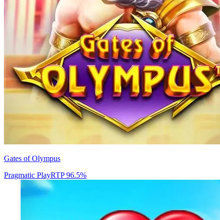
Gates of Olympus
Pragmatic Play
RTP
96.5
%