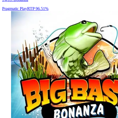
Pragmatic Play
RTP
96.51
%