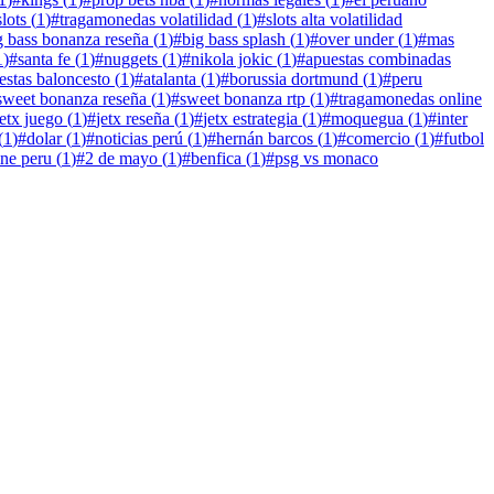
slots
(
1
)
#
tragamonedas volatilidad
(
1
)
#
slots alta volatilidad
g bass bonanza reseña
(
1
)
#
big bass splash
(
1
)
#
over under
(
1
)
#
mas
1
)
#
santa fe
(
1
)
#
nuggets
(
1
)
#
nikola jokic
(
1
)
#
apuestas combinadas
estas baloncesto
(
1
)
#
atalanta
(
1
)
#
borussia dortmund
(
1
)
#
peru
sweet bonanza reseña
(
1
)
#
sweet bonanza rtp
(
1
)
#
tragamonedas online
jetx juego
(
1
)
#
jetx reseña
(
1
)
#
jetx estrategia
(
1
)
#
moquegua
(
1
)
#
inter
(
1
)
#
dolar
(
1
)
#
noticias perú
(
1
)
#
hernán barcos
(
1
)
#
comercio
(
1
)
#
futbol
ine peru
(
1
)
#
2 de mayo
(
1
)
#
benfica
(
1
)
#
psg vs monaco