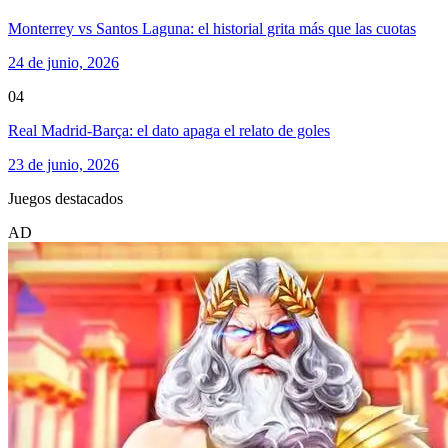
Monterrey vs Santos Laguna: el historial grita más que las cuotas
24 de junio, 2026
04
Real Madrid-Barça: el dato apaga el relato de goles
23 de junio, 2026
Juegos destacados
AD