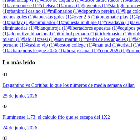
(
1
)
#
cremonese
(
1
)
#
chelsea
(
1
)
#
roma
(
1
)
#
juventus
(
1
)
#
starlight prince
(
1
)
#
bankroll casino
(
1
)
#
millonarios
(
1
)
#
deportivo pereira
(
1
)
#
liga co
menos goles
(
1
)
#
apuestas goles
(
1
)
#
over 2.5
(
1
)
#
pragmatic play
(
1
)
#
p
(
1
)
#
parlay
(
1
)
#
acumulador
(
1
)
#
apuesta multiple
(
1
)
#
rivadavia
(
1
)
#
avi
eliminatorias
(
1
)
#
blanquirroja
(
1
)
#
libertadores apuestas
(
1
)
#
equipos p
(
1
)
#
deportivo binacional
(
1
)
#
fútbol peruano
(
1
)
#
ticketmaster
(
1
)
#
robb
miami
(
1
)
#
lafc
(
1
)
#
sesi
(
1
)
#
san martin
(
1
)
#
derbi de los angeles
(
1
)
#
le
peruano
(
1
)
#
casino vip
(
1
)
#
boston college
(
1
)
#
man utd
(
1
)
#
cristal
(
1
)
(
1
)
#
champions league 2026
(
1
)
#
hora y canal
(
1
)
#
coar 2026
(
1
)
#
prime
Lo más leído
01
Bragantino vs Coritiba: lo que los números de media semana callan
25 de junio, 2026
02
Fluminense 1.73: el cálculo frío que se escapa del 1X2
24 de junio, 2026
03