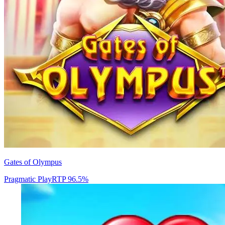
Gates of Olympus
Pragmatic Play
RTP
96.5
%