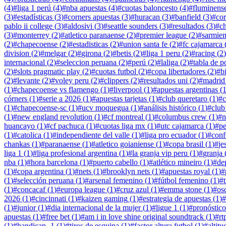
(
4
)
#
liga 1 perú
(
4
)
#
nba apuestas
(
4
)
#
cuotas baloncesto
(
4
)
#
fluminens
(
3
)
#
estadísticas
(
3
)
#
corners apuestas
(
3
)
#
huracan
(
3
)
#
banfield
(
3
)
#
cor
pablo ii college
(
3
)
#
aldosivi
(
3
)
#
seattle sounders
(
3
)
#
resultados
(
3
)
#
c
(
3
)
#
monterrey
(
2
)
#
atletico paranaense
(
2
)
#
premier league
(
2
)
#
sarmien
(
2
)
#
chapecoense
(
2
)
#
estadisticas
(
2
)
#
union santa fe
(
2
)
#
fc cajamarca
division
(
2
)
#
melgar
(
2
)
#
girona
(
2
)
#
betis
(
2
)
#
liga 1 peru
(
2
)
#
racing
(
2
)
internacional
(
2
)
#
seleccion peruana
(
2
)
#
perú
(
2
)
#
laliga
(
2
)
#
tabla de p
(
2
)
#
slots pragmatic play
(
2
)
#
cuotas futbol
(
2
)
#
copa libertadores
(
2
)
#
b
(
2
)
#
levante
(
2
)
#
voley peru
(
2
)
#
clippers
(
2
)
#
resultados uni
(
2
)
#
madrid
(
1
)
#
chapecoense vs flamengo
(
1
)
#
liverpool
(
1
)
#
apuestas argentinas
(
córners
(
1
)
#
serie a 2026
(
1
)
#
apuestas tarjetas
(
1
)
#
club queretaro
(
1
)
#
c
(
1
)
#
chapecoense-sc
(
1
)
#
ucv moquegua
(
1
)
#
análisis histórico
(
1
)
#
club
(
1
)
#
new england revolution
(
1
)
#
cf montreal
(
1
)
#
columbus crew
(
1
)
#
n
huancayo
(
1
)
#
cf pachuca
(
1
)
#
cuotas liga mx
(
1
)
#
utc cajamarca
(
1
)
#
pe
(
1
)
#
catolica
(
1
)
#
independiente del valle
(
1
)
#
liga pro ecuador
(
1
)
#
conf
chankas
(
1
)
#
paranaense
(
1
)
#
atletico goianiense
(
1
)
#
copa brasil
(
1
)
#
je
liga 1
(
1
)
#
liga profesional argentina
(
1
)
#
la granja vip peru
(
1
)
#
granja
nba
(
1
)
#
hora barcelona
(
1
)
#
puerto cabello
(
1
)
#
atlético mineiro
(
1
)
#
de
(
1
)
#
copa argentina
(
1
)
#
nets
(
1
)
#
brooklyn nets
(
1
)
#
apuestas royal
(
1
)
#
(
1
)
#
selección peruana
(
1
)
#
arsenal femenino
(
1
)
#
fútbol femenino
(
1
)
#
(
1
)
#
concacaf
(
1
)
#
europa league
(
1
)
#
cruz azul
(
1
)
#
emma stone
(
1
)
#
os
2026
(
1
)
#
cincinnati
(
1
)
#
kaizen gaming
(
1
)
#
estrategia de apuestas
(
1
)
#
(
1
)
#
junior
(
1
)
#
dia internacional de la mujer
(
1
)
#
ligue 1
(
1
)
#
pronóstico
apuestas
(
1
)
#
free bet
(
1
)
#
am i in love shine original soundtrack
(
1
)
#
rt
(
1
)
#
handicap -1
(
1
)
#
tiros de esquina
(
1
)
#
factor altura futbol
(
1
)
#
altitu