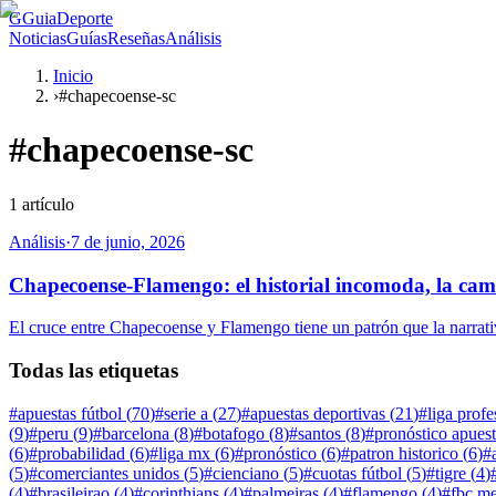
G
GuiaDeporte
Noticias
Guías
Reseñas
Análisis
Inicio
›
#chapecoense-sc
#
chapecoense-sc
1
artículo
Análisis
·
7 de junio, 2026
Chapecoense-Flamengo: el historial incomoda, la cam
El cruce entre Chapecoense y Flamengo tiene un patrón que la narrativ
Todas las etiquetas
#
apuestas fútbol
(
70
)
#
serie a
(
27
)
#
apuestas deportivas
(
21
)
#
liga profe
(
9
)
#
peru
(
9
)
#
barcelona
(
8
)
#
botafogo
(
8
)
#
santos
(
8
)
#
pronóstico apues
(
6
)
#
probabilidad
(
6
)
#
liga mx
(
6
)
#
pronóstico
(
6
)
#
patron historico
(
6
)
#
(
5
)
#
comerciantes unidos
(
5
)
#
cienciano
(
5
)
#
cuotas fútbol
(
5
)
#
tigre
(
4
)
(
4
)
#
brasileirao
(
4
)
#
corinthians
(
4
)
#
palmeiras
(
4
)
#
flamengo
(
4
)
#
fbc me