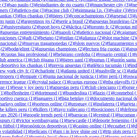
e
(
3
)
#
sao paulo
(
3
)
#
estudiantes de rio cuarto
(
3
)
#
manchester city
(
3
)
#
ne
ners
(
3
)
#
atletico-mg
(
3
)
#
racing club
(
3
)
#
gimnasia l.p.
(
3
)
#
valor
(
3
)
#
riv
hankas
(
3
)
#
los chankas
(
3
)
#
tigres
(
3
)
#
concachampions
(
3
)
#
arsenal
(
3
)
#
to junin
(
2
)
#
argentinos jrs
(
2
)
#
serie a brasil
(
2
)
#
apuestas brasileirao
(
2
)
(
2
)
#
universitario
(
2
)
#
sport boys
(
2
)
#
táctica
(
2
)
#
toronto fc
(
2
)
#
cuotas ml
#
apuestas entretenimiento
(
2
)
#
napoli
(
2
)
#
atletico nacional
(
2
)
#
cajamar
osiciones
(
2
)
#
adt
(
2
)
#
betano
(
2
)
#
milan
(
2
)
#
alianza
(
2
)
#
slot machine
(
2
)
inacional
(
2
)
#
nuevas tragamonedas
(
2
)
#
slots nuevos
(
2
)
#
lanzamientos s
(
2
)
#
bodø/glimt
(
2
)
#
apuestas champions
(
2
)
#
lectura fria cuotas
(
1
)
#
apue
1
)
#
cuotas liga profesional
(
1
)
#
belgrano cordoba
(
1
)
#
rosario central
(
1
)
#
lub america
(
1
)
#
club tijuana
(
1
)
#
tigres uanl
(
1
)
#
pumas
(
1
)
#
unión santa 
 deportivo los chankas
(
1
)
#
previa apuestas
(
1
)
#
atlético tucumán
(
1
)
#
ind
ew york city fc
(
1
)
#
charlotte
(
1
)
#
atlanta united
(
1
)
#
nashville sc
(
1
)
#
atl
troperu
(
1
)
#
empate
(
1
)
#
junta nacional de justicia
(
1
)
#
jnj perú
(
1
)
#
oswa
erence league
(
1
)
#
crystal palace
(
1
)
#
cuotas europa
(
1
)
#
nba playoffs
(
1
)
sse
(
1
)
#
jesse y joy peru
(
1
)
#
apuestas peru
(
1
)
#
club cienciano
(
1
)
#
jorge
(
1
)
#
hoffenheim
(
1
)
#
dortmund
(
1
)
#
bundesliga
(
1
)
#
lazio
(
1
)
#
conmebol
(
portivo cuenca
(
1
)
#
jaguares
(
1
)
#
liga betplay
(
1
)
#
documento nacional de
parlays online
(
1
)
#
sorteos online
(
1
)
#
uruguay
(
1
)
#
inglaterra
(
1
)
#
tarjeta 
the killers peru
(
1
)
#
killers
(
1
)
#
rayo vallecano
(
1
)
#
posiciones
(
1
)
#
defens
cars 2026
(
1
)
#
google trends perú
(
1
)
#
barracas
(
1
)
#
central
(
1
)
#
tucuman
spurs
(
1
)
#
victor wembanyama
(
1
)
#
newcastle
(
1
)
#
deporte femenino
(
1
)
s fútbol
(
1
)
#
pronósticos deportivos
(
1
)
#
casino online
(
1
)
#
ecuabet
(
1
)
#
d
p volatilidad
(
1
)
#
pelicans
(
1
)
#
am i in love shine ost
(
1
)
#
rtp slots peru
(
1
d peru futbol
(
1
)
#
ventaja local altura
(
1
)
#
crash game
(
1
)
#
juego aviator
(