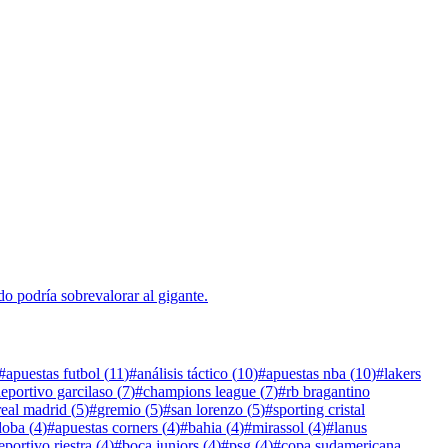
o podría sobrevalorar al gigante.
#
apuestas futbol
(
11
)
#
análisis táctico
(
10
)
#
apuestas nba
(
10
)
#
lakers
eportivo garcilaso
(
7
)
#
champions league
(
7
)
#
rb bragantino
real madrid
(
5
)
#
gremio
(
5
)
#
san lorenzo
(
5
)
#
sporting cristal
rdoba
(
4
)
#
apuestas corners
(
4
)
#
bahia
(
4
)
#
mirassol
(
4
)
#
lanus
eportivo riestra
(
4
)
#
boca juniors
(
4
)
#
psg
(
4
)
#
copa sudamericana