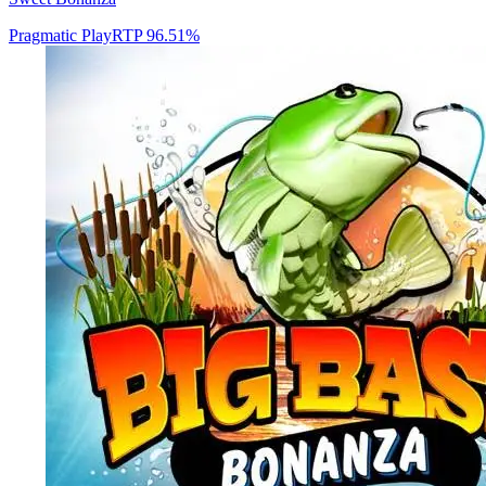
Pragmatic Play
RTP
96.51
%