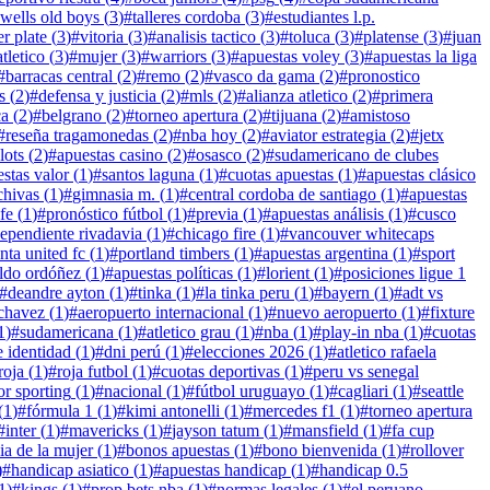
wells old boys
(
3
)
#
talleres cordoba
(
3
)
#
estudiantes l.p.
er plate
(
3
)
#
vitoria
(
3
)
#
analisis tactico
(
3
)
#
toluca
(
3
)
#
platense
(
3
)
#
juan
atletico
(
3
)
#
mujer
(
3
)
#
warriors
(
3
)
#
apuestas voley
(
3
)
#
apuestas la liga
#
barracas central
(
2
)
#
remo
(
2
)
#
vasco da gama
(
2
)
#
pronostico
s
(
2
)
#
defensa y justicia
(
2
)
#
mls
(
2
)
#
alianza atletico
(
2
)
#
primera
ca
(
2
)
#
belgrano
(
2
)
#
torneo apertura
(
2
)
#
tijuana
(
2
)
#
amistoso
#
reseña tragamonedas
(
2
)
#
nba hoy
(
2
)
#
aviator estrategia
(
2
)
#
jetx
lots
(
2
)
#
apuestas casino
(
2
)
#
osasco
(
2
)
#
sudamericano de clubes
stas valor
(
1
)
#
santos laguna
(
1
)
#
cuotas apuestas
(
1
)
#
apuestas clásico
chivas
(
1
)
#
gimnasia m.
(
1
)
#
central cordoba de santiago
(
1
)
#
apuestas
fe
(
1
)
#
pronóstico fútbol
(
1
)
#
previa
(
1
)
#
apuestas análisis
(
1
)
#
cusco
ependiente rivadavia
(
1
)
#
chicago fire
(
1
)
#
vancouver whitecaps
anta united fc
(
1
)
#
portland timbers
(
1
)
#
apuestas argentina
(
1
)
#
sport
ldo ordóñez
(
1
)
#
apuestas políticas
(
1
)
#
lorient
(
1
)
#
posiciones ligue 1
#
deandre ayton
(
1
)
#
tinka
(
1
)
#
la tinka peru
(
1
)
#
bayern
(
1
)
#
adt vs
 chavez
(
1
)
#
aeropuerto internacional
(
1
)
#
nuevo aeropuerto
(
1
)
#
fixture
1
)
#
sudamericana
(
1
)
#
atletico grau
(
1
)
#
nba
(
1
)
#
play-in nba
(
1
)
#
cuotas
 identidad
(
1
)
#
dni perú
(
1
)
#
elecciones 2026
(
1
)
#
atletico rafaela
roja
(
1
)
#
roja futbol
(
1
)
#
cuotas deportivas
(
1
)
#
peru vs senegal
or sporting
(
1
)
#
nacional
(
1
)
#
fútbol uruguayo
(
1
)
#
cagliari
(
1
)
#
seattle
(
1
)
#
fórmula 1
(
1
)
#
kimi antonelli
(
1
)
#
mercedes f1
(
1
)
#
torneo apertura
#
inter
(
1
)
#
mavericks
(
1
)
#
jayson tatum
(
1
)
#
mansfield
(
1
)
#
fa cup
ia de la mujer
(
1
)
#
bonos apuestas
(
1
)
#
bono bienvenida
(
1
)
#
rollover
)
#
handicap asiatico
(
1
)
#
apuestas handicap
(
1
)
#
handicap 0.5
1
)
#
kings
(
1
)
#
prop bets nba
(
1
)
#
normas legales
(
1
)
#
el peruano