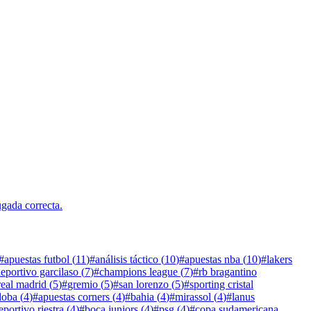
ugada correcta.
#
apuestas futbol
(
11
)
#
análisis táctico
(
10
)
#
apuestas nba
(
10
)
#
lakers
eportivo garcilaso
(
7
)
#
champions league
(
7
)
#
rb bragantino
real madrid
(
5
)
#
gremio
(
5
)
#
san lorenzo
(
5
)
#
sporting cristal
rdoba
(
4
)
#
apuestas corners
(
4
)
#
bahia
(
4
)
#
mirassol
(
4
)
#
lanus
eportivo riestra
(
4
)
#
boca juniors
(
4
)
#
psg
(
4
)
#
copa sudamericana