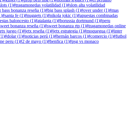
slots
(
1
)
#
tragamonedas volatilidad
(
1
)
#
slots alta volatilidad
g bass bonanza reseña
(
1
)
#
big bass splash
(
1
)
#
over under
(
1
)
#
mas
1
)
#
santa fe
(
1
)
#
nuggets
(
1
)
#
nikola jokic
(
1
)
#
apuestas combinadas
estas baloncesto
(
1
)
#
atalanta
(
1
)
#
borussia dortmund
(
1
)
#
peru
sweet bonanza reseña
(
1
)
#
sweet bonanza rtp
(
1
)
#
tragamonedas online
jetx juego
(
1
)
#
jetx reseña
(
1
)
#
jetx estrategia
(
1
)
#
moquegua
(
1
)
#
inter
(
1
)
#
dolar
(
1
)
#
noticias perú
(
1
)
#
hernán barcos
(
1
)
#
comercio
(
1
)
#
futbol
ine peru
(
1
)
#
2 de mayo
(
1
)
#
benfica
(
1
)
#
psg vs monaco