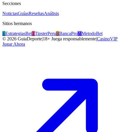
Secciones
Noticias
Guías
Reseñas
Análisis
Sitios hermanos
E
EstrategiasBet
T
TipsterPeru
B
BancaPro
M
MetodoBet
©
2026
GuiaDeporte
|
18+ Juega responsablemente
|
CasinoVIP
Jugar Ahora