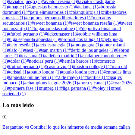
(
1
)
#
aviator juego
(
1
)
#
aviator reseña
(
1
)
#
aviator crash game
(
1
)
#
magic
(
1
)
#
apuestas baloncesto
(
1
)
#
atalanta
(
1
)
#
borussia
dortmund
(
1
)
#
peru eliminatorias
(
1
)
#
blanquirroja
(
1
)
#
libertadores
apuestas
(
1
)
#
equipos peruanos libertadores
(
1
)
#
mercados
secundarios
(
1
)
#
sweet bonanza
(
1
)
#
sweet bonanza reseña
(
1
)
#
sweet
bonanza rtp
(
1
)
#
tragamonedas online
(
1
)
#
deportivo binacional
(
1
)
#
fútbol peruano
(
1
)
#
ticketmaster
(
1
)
#
robbie williams lima
(
1
)
#
liga española apuestas
(
1
)
#
pronosticos la liga
(
1
)
#
jetx juego
(
1
)
#
jetx reseña
(
1
)
#
jetx estrategia
(
1
)
#
moquegua
(
1
)
#
inter miami
(
1
)
#
lafc
(
1
)
#
sesi
(
1
)
#
san martin
(
1
)
#
derbi de los angeles
(
1
)
#
lebron
james
(
1
)
#
osasuna
(
1
)
#
atletico madrid
(
1
)
#
sudamericano de voley
(
1
)
#
dolar
(
1
)
#
noticias perú
(
1
)
#
hernán barcos
(
1
)
#
comercio
(
1
)
#
futbol peruano
(
1
)
#
casino vip
(
1
)
#
boston college
(
1
)
#
man utd
(
1
)
#
cristal
(
1
)
#
paulo londra
(
1
)
#
paulo londra peru
(
1
)
#
entradas lima
(
1
)
#
apuestas online peru
(
1
)
#
2 de mayo
(
1
)
#
benfica
(
1
)
#
psg vs
monaco
(
1
)
#
champions league 2026
(
1
)
#
hora y canal
(
1
)
#
coar 2026
(
1
)
#
primera fase
(
1
)
#
unprg
(
1
)
#
liga peruana
(
1
)
#
voley
(
1
)
#
real
sociedad
(
1
)
Lo más leído
01
Bragantino vs Coritiba: lo que los números de media semana callan