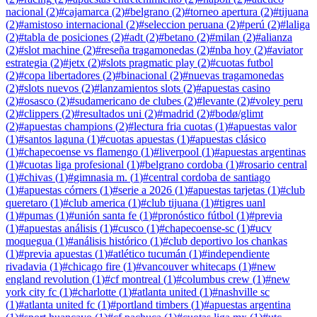
nacional
(
2
)
#
cajamarca
(
2
)
#
belgrano
(
2
)
#
torneo apertura
(
2
)
#
tijuana
(
2
)
#
amistoso internacional
(
2
)
#
seleccion peruana
(
2
)
#
perú
(
2
)
#
laliga
(
2
)
#
tabla de posiciones
(
2
)
#
adt
(
2
)
#
betano
(
2
)
#
milan
(
2
)
#
alianza
(
2
)
#
slot machine
(
2
)
#
reseña tragamonedas
(
2
)
#
nba hoy
(
2
)
#
aviator
estrategia
(
2
)
#
jetx
(
2
)
#
slots pragmatic play
(
2
)
#
cuotas futbol
(
2
)
#
copa libertadores
(
2
)
#
binacional
(
2
)
#
nuevas tragamonedas
(
2
)
#
slots nuevos
(
2
)
#
lanzamientos slots
(
2
)
#
apuestas casino
(
2
)
#
osasco
(
2
)
#
sudamericano de clubes
(
2
)
#
levante
(
2
)
#
voley peru
(
2
)
#
clippers
(
2
)
#
resultados uni
(
2
)
#
madrid
(
2
)
#
bodø/glimt
(
2
)
#
apuestas champions
(
2
)
#
lectura fria cuotas
(
1
)
#
apuestas valor
(
1
)
#
santos laguna
(
1
)
#
cuotas apuestas
(
1
)
#
apuestas clásico
(
1
)
#
chapecoense vs flamengo
(
1
)
#
liverpool
(
1
)
#
apuestas argentinas
(
1
)
#
cuotas liga profesional
(
1
)
#
belgrano cordoba
(
1
)
#
rosario central
(
1
)
#
chivas
(
1
)
#
gimnasia m.
(
1
)
#
central cordoba de santiago
(
1
)
#
apuestas córners
(
1
)
#
serie a 2026
(
1
)
#
apuestas tarjetas
(
1
)
#
club
queretaro
(
1
)
#
club america
(
1
)
#
club tijuana
(
1
)
#
tigres uanl
(
1
)
#
pumas
(
1
)
#
unión santa fe
(
1
)
#
pronóstico fútbol
(
1
)
#
previa
(
1
)
#
apuestas análisis
(
1
)
#
cusco
(
1
)
#
chapecoense-sc
(
1
)
#
ucv
moquegua
(
1
)
#
análisis histórico
(
1
)
#
club deportivo los chankas
(
1
)
#
previa apuestas
(
1
)
#
atlético tucumán
(
1
)
#
independiente
rivadavia
(
1
)
#
chicago fire
(
1
)
#
vancouver whitecaps
(
1
)
#
new
england revolution
(
1
)
#
cf montreal
(
1
)
#
columbus crew
(
1
)
#
new
york city fc
(
1
)
#
charlotte
(
1
)
#
atlanta united
(
1
)
#
nashville sc
(
1
)
#
atlanta united fc
(
1
)
#
portland timbers
(
1
)
#
apuestas argentina