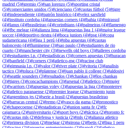
madrid
(
5
)
#
gremio
(
5
)
#
san lorenzo
(
5
)
#
sporting cristal
(
5
)
#
comerciantes unidos
(
5
)
#
cienciano
(
5
)
#
cuotas fútbol
(
5
)
#
tigre
(
4
)
#
independiente
(
4
)
#
patrón histórico
(
4
)
#
velez sarsfield
(
4
)
#
instituto cordoba
(
4
)
#
apuestas corners
(
4
)
#
bahia
(
4
)
#
mirassol
(
4
)
#
lanus
(
4
)
#
brasileirao
(
4
)
#
corinthians
(
4
)
#
palmeiras
(
4
)
#
flamengo
(
4
)
#
fbc melgar
(
4
)
#
alianza lima
(
4
)
#
apuestas liga 1
(
4
)
#
major league
soccer
(
4
)
#
deportivo riestra
(
4
)
#
boca juniors
(
4
)
#
psg
(
4
)
#
copa
sudamericana
(
4
)
#
liga 1 perú
(
4
)
#
nba apuestas
(
4
)
#
cuotas
baloncesto
(
4
)
#
fluminense
(
3
)
#
sao paulo
(
3
)
#
estudiantes de rio
cuarto
(
3
)
#
manchester city
(
3
)
#
newells old boys
(
3
)
#
talleres cordoba
(
3
)
#
estudiantes l.p.
(
3
)
#
estadísticas
(
3
)
#
corners apuestas
(
3
)
#
huracan
(
3
)
#
banfield
(
3
)
#
corners
(
3
)
#
atletico-mg
(
3
)
#
racing club
(
3
)
#
gimnasia l.p.
(
3
)
#
valor
(
3
)
#
river plate
(
3
)
#
vitoria
(
3
)
#
analisis
tactico
(
3
)
#
toluca
(
3
)
#
platense
(
3
)
#
juan pablo ii college
(
3
)
#
aldosivi
(
3
)
#
seattle sounders
(
3
)
#
resultados
(
3
)
#
chankas
(
3
)
#
los chankas
(
3
)
#
tigres
(
3
)
#
concachampions
(
3
)
#
arsenal
(
3
)
#
atletico
(
3
)
#
mujer
(
3
)
#
warriors
(
3
)
#
apuestas voley
(
3
)
#
apuestas la liga
(
3
)
#
monterrey
(
2
)
#
atletico paranaense
(
2
)
#
premier league
(
2
)
#
sarmiento junin
(
2
)
#
argentinos jrs
(
2
)
#
serie a brasil
(
2
)
#
apuestas brasileirao
(
2
)
#
barracas central
(
2
)
#
remo
(
2
)
#
vasco da gama
(
2
)
#
pronostico
(
2
)
#
chapecoense
(
2
)
#
estadisticas
(
2
)
#
union santa fe
(
2
)
#
fc
cajamarca
(
2
)
#
universitario
(
2
)
#
sport boys
(
2
)
#
táctica
(
2
)
#
toronto fc
(
2
)
#
cuotas mls
(
2
)
#
defensa y justicia
(
2
)
#
mls
(
2
)
#
alianza atletico
(
2
)
#
primera division
(
2
)
#
melgar
(
2
)
#
girona
(
2
)
#
betis
(
2
)
#
liga 1 peru
(
2
)
#
racing
(
2
)
#
apuestas entretenimiento
(
2
)
#
napoli
(
2
)
#
atletico