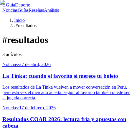
G
GuiaDeporte
Noticias
Guías
Reseñas
Análisis
Inicio
›
#resultados
#
resultados
3
artículos
Noticias
·
27 de abril, 2026
La Tinka: cuando el favorito sí merece tu boleto
Los resultados de La Tinka vuelven a mover conversación en Perú,
pero esta vez el mercado acierta: seguir al favorito también puede ser
la jugada correcta.
Noticias
·
17 de febrero, 2026
Resultados COAR 2026: lectura fría y apuestas con
cabeza