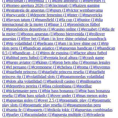
(
1
)
#
tucuman
(
1
)
#
fórmula 1
(
1
)
#
kimi antonelli
(
1
)
#
mercedes f1
(
1
)
#
torneo apertura 2026
(
1
)
#
cincinnati
(
1
)
#
kaizen gaming
(
1
)
#
estrategia de apuestas
(
1
)
#
spurs
(
1
)
#
victor wembanyama
(
1
)
#
newcastle
(
1
)
#
deporte femenino
(
1
)
#
inter
(
1
)
#
mavericks
(
1
)
#
jayson tatum
(
1
)
#
mansfield
(
1
)
#
fa cup
(
1
)
#
junior
(
1
)
#
dia
internacional de la mujer
(
1
)
#
ligue 1
(
1
)
#
pronósticos fútbol
(
1
)
#
pronósticos deportivos
(
1
)
#
casino online
(
1
)
#
ecuabet
(
1
)
#
dia de
la mujer
(
1
)
#
bonos apuestas
(
1
)
#
bono bienvenida
(
1
)
#
rollover
apuestas
(
1
)
#
free bet
(
1
)
#
am i in love shine original soundtrack
(
1
)
#
rtp volatilidad
(
1
)
#
pelicans
(
1
)
#
am i in love shine ost
(
1
)
#
rtp
slots peru
(
1
)
#
handicap asiatico
(
1
)
#
apuestas handicap
(
1
)
#
handicap
0.5
(
1
)
#
handicap -1
(
1
)
#
tiros de esquina
(
1
)
#
factor altura futbol
(
1
)
#
altitud peru futbol
(
1
)
#
ventaja local altura
(
1
)
#
crash game
(
1
)
#
juego aviator
(
1
)
#
kings
(
1
)
#
prop bets nba
(
1
)
#
normas legales
(
1
)
#
el peruano
(
1
)
#
cremonese
(
1
)
#
chelsea
(
1
)
#
roma
(
1
)
#
juventus
(
1
)
#
starlight princess
(
1
)
#
starlight princess reseña
(
1
)
#
starlight
princess rtp
(
1
)
#
volatilidad slots
(
1
)
#
tragamonedas volatilidad
(
1
)
#
slots alta volatilidad
(
1
)
#
bankroll casino
(
1
)
#
millonarios
(
1
)
#
deportivo pereira
(
1
)
#
liga colombiana
(
1
)
#
gorillaz
(
1
)
#
ticketmaster peru
(
1
)
#
big bass bonanza
(
1
)
#
big bass bonanza
reseña
(
1
)
#
big bass splash
(
1
)
#
over under
(
1
)
#
mas menos goles
(
1
)
#
apuestas goles
(
1
)
#
over 2.5
(
1
)
#
pragmatic play
(
1
)
#
pragmatic
play slots
(
1
)
#
pragmatic play reseña
(
1
)
#
tragamonedas peru
(
1
)
#
santa fe
(
1
)
#
nuggets
(
1
)
#
nikola jokic
(
1
)
#
apuestas combinadas
(
1
)
#
parlay
(
1
)
#
acumulador
(
1
)
#
apuesta multiple
(
1
)
#
rivadavia