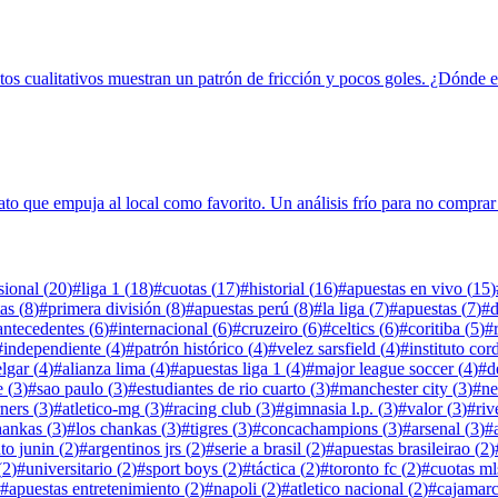
 Datos cualitativos muestran un patrón de fricción y pocos goles. ¿Dónde 
elato que empuja al local como favorito. Un análisis frío para no compr
sional
(
20
)
#
liga 1
(
18
)
#
cuotas
(
17
)
#
historial
(
16
)
#
apuestas en vivo
(
15
)
tas
(
8
)
#
primera división
(
8
)
#
apuestas perú
(
8
)
#
la liga
(
7
)
#
apuestas
(
7
)
#
d
antecedentes
(
6
)
#
internacional
(
6
)
#
cruzeiro
(
6
)
#
celtics
(
6
)
#
coritiba
(
5
)
#
#
independiente
(
4
)
#
patrón histórico
(
4
)
#
velez sarsfield
(
4
)
#
instituto co
lgar
(
4
)
#
alianza lima
(
4
)
#
apuestas liga 1
(
4
)
#
major league soccer
(
4
)
#
d
e
(
3
)
#
sao paulo
(
3
)
#
estudiantes de rio cuarto
(
3
)
#
manchester city
(
3
)
#
ne
ners
(
3
)
#
atletico-mg
(
3
)
#
racing club
(
3
)
#
gimnasia l.p.
(
3
)
#
valor
(
3
)
#
riv
hankas
(
3
)
#
los chankas
(
3
)
#
tigres
(
3
)
#
concachampions
(
3
)
#
arsenal
(
3
)
#
to junin
(
2
)
#
argentinos jrs
(
2
)
#
serie a brasil
(
2
)
#
apuestas brasileirao
(
2
)
(
2
)
#
universitario
(
2
)
#
sport boys
(
2
)
#
táctica
(
2
)
#
toronto fc
(
2
)
#
cuotas ml
#
apuestas entretenimiento
(
2
)
#
napoli
(
2
)
#
atletico nacional
(
2
)
#
cajamar