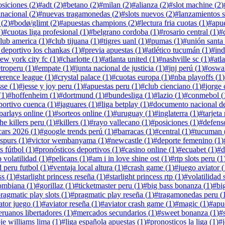
osiciones
(
2
)
#
adt
(
2
)
#
betano
(
2
)
#
milan
(
2
)
#
alianza
(
2
)
#
slot machine
(
2
)
inacional
(
2
)
#
nuevas tragamonedas
(
2
)
#
slots nuevos
(
2
)
#
lanzamientos s
(
2
)
#
bodø/glimt
(
2
)
#
apuestas champions
(
2
)
#
lectura fria cuotas
(
1
)
#
apue
1
)
#
cuotas liga profesional
(
1
)
#
belgrano cordoba
(
1
)
#
rosario central
(
1
)
#
lub america
(
1
)
#
club tijuana
(
1
)
#
tigres uanl
(
1
)
#
pumas
(
1
)
#
unión santa 
 deportivo los chankas
(
1
)
#
previa apuestas
(
1
)
#
atlético tucumán
(
1
)
#
ind
ew york city fc
(
1
)
#
charlotte
(
1
)
#
atlanta united
(
1
)
#
nashville sc
(
1
)
#
atl
troperu
(
1
)
#
empate
(
1
)
#
junta nacional de justicia
(
1
)
#
jnj perú
(
1
)
#
oswa
erence league
(
1
)
#
crystal palace
(
1
)
#
cuotas europa
(
1
)
#
nba playoffs
(
1
)
sse
(
1
)
#
jesse y joy peru
(
1
)
#
apuestas peru
(
1
)
#
club cienciano
(
1
)
#
jorge
(
1
)
#
hoffenheim
(
1
)
#
dortmund
(
1
)
#
bundesliga
(
1
)
#
lazio
(
1
)
#
conmebol
(
portivo cuenca
(
1
)
#
jaguares
(
1
)
#
liga betplay
(
1
)
#
documento nacional de
parlays online
(
1
)
#
sorteos online
(
1
)
#
uruguay
(
1
)
#
inglaterra
(
1
)
#
tarjeta 
the killers peru
(
1
)
#
killers
(
1
)
#
rayo vallecano
(
1
)
#
posiciones
(
1
)
#
defens
cars 2026
(
1
)
#
google trends perú
(
1
)
#
barracas
(
1
)
#
central
(
1
)
#
tucuman
spurs
(
1
)
#
victor wembanyama
(
1
)
#
newcastle
(
1
)
#
deporte femenino
(
1
)
s fútbol
(
1
)
#
pronósticos deportivos
(
1
)
#
casino online
(
1
)
#
ecuabet
(
1
)
#
d
p volatilidad
(
1
)
#
pelicans
(
1
)
#
am i in love shine ost
(
1
)
#
rtp slots peru
(
1
d peru futbol
(
1
)
#
ventaja local altura
(
1
)
#
crash game
(
1
)
#
juego aviator
(
ss
(
1
)
#
starlight princess reseña
(
1
)
#
starlight princess rtp
(
1
)
#
volatilidad 
lombiana
(
1
)
#
gorillaz
(
1
)
#
ticketmaster peru
(
1
)
#
big bass bonanza
(
1
)
#
bi
ragmatic play slots
(
1
)
#
pragmatic play reseña
(
1
)
#
tragamonedas peru
(
ator juego
(
1
)
#
aviator reseña
(
1
)
#
aviator crash game
(
1
)
#
magic
(
1
)
#
apu
eruanos libertadores
(
1
)
#
mercados secundarios
(
1
)
#
sweet bonanza
(
1
)
#
ie williams lima
(
1
)
#
liga española apuestas
(
1
)
#
pronosticos la liga
(
1
)
#