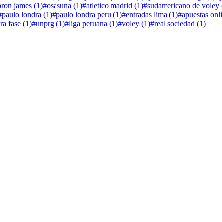
bron james
(
1
)
#
osasuna
(
1
)
#
atletico madrid
(
1
)
#
sudamericano de voley
#
paulo londra
(
1
)
#
paulo londra peru
(
1
)
#
entradas lima
(
1
)
#
apuestas onl
ra fase
(
1
)
#
unprg
(
1
)
#
liga peruana
(
1
)
#
voley
(
1
)
#
real sociedad
(
1
)