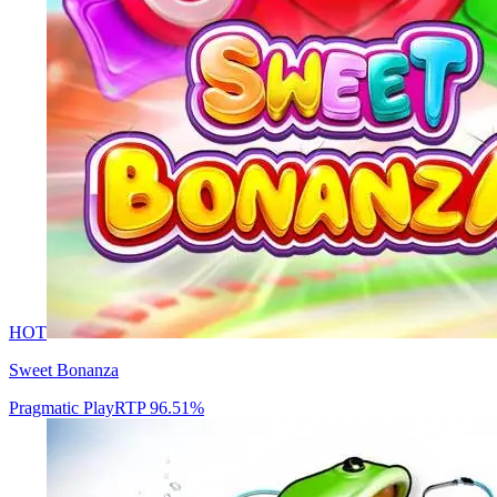
HOT
Sweet Bonanza
Pragmatic Play
RTP
96.51
%