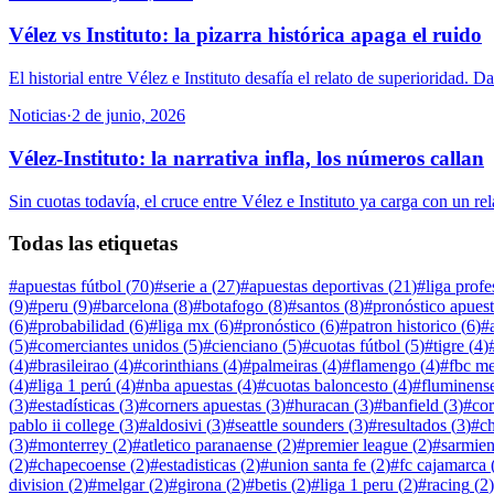
Vélez vs Instituto: la pizarra histórica apaga el ruido
El historial entre Vélez e Instituto desafía el relato de superioridad.
Noticias
·
2 de junio, 2026
Vélez-Instituto: la narrativa infla, los números callan
Sin cuotas todavía, el cruce entre Vélez e Instituto ya carga con un r
Todas las etiquetas
#
apuestas fútbol
(
70
)
#
serie a
(
27
)
#
apuestas deportivas
(
21
)
#
liga profe
(
9
)
#
peru
(
9
)
#
barcelona
(
8
)
#
botafogo
(
8
)
#
santos
(
8
)
#
pronóstico apues
(
6
)
#
probabilidad
(
6
)
#
liga mx
(
6
)
#
pronóstico
(
6
)
#
patron historico
(
6
)
#
(
5
)
#
comerciantes unidos
(
5
)
#
cienciano
(
5
)
#
cuotas fútbol
(
5
)
#
tigre
(
4
)
(
4
)
#
brasileirao
(
4
)
#
corinthians
(
4
)
#
palmeiras
(
4
)
#
flamengo
(
4
)
#
fbc me
(
4
)
#
liga 1 perú
(
4
)
#
nba apuestas
(
4
)
#
cuotas baloncesto
(
4
)
#
fluminens
(
3
)
#
estadísticas
(
3
)
#
corners apuestas
(
3
)
#
huracan
(
3
)
#
banfield
(
3
)
#
cor
pablo ii college
(
3
)
#
aldosivi
(
3
)
#
seattle sounders
(
3
)
#
resultados
(
3
)
#
c
(
3
)
#
monterrey
(
2
)
#
atletico paranaense
(
2
)
#
premier league
(
2
)
#
sarmien
(
2
)
#
chapecoense
(
2
)
#
estadisticas
(
2
)
#
union santa fe
(
2
)
#
fc cajamarca
division
(
2
)
#
melgar
(
2
)
#
girona
(
2
)
#
betis
(
2
)
#
liga 1 peru
(
2
)
#
racing
(
2
)