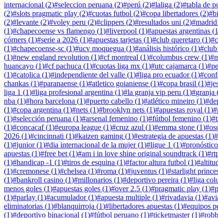
internacional
(
2
)
#
seleccion peruana
(
2
)
#
perú
(
2
)
#
laliga
(
2
)
#
tabla de p
(
2
)
#
slots pragmatic play
(
2
)
#
cuotas futbol
(
2
)
#
copa libertadores
(
2
)
#
b
(
2
)
#
levante
(
2
)
#
voley peru
(
2
)
#
clippers
(
2
)
#
resultados uni
(
2
)
#
madrid
(
1
)
#
chapecoense vs flamengo
(
1
)
#
liverpool
(
1
)
#
apuestas argentinas
(
córners
(
1
)
#
serie a 2026
(
1
)
#
apuestas tarjetas
(
1
)
#
club queretaro
(
1
)
#
c
(
1
)
#
chapecoense-sc
(
1
)
#
ucv moquegua
(
1
)
#
análisis histórico
(
1
)
#
club
(
1
)
#
new england revolution
(
1
)
#
cf montreal
(
1
)
#
columbus crew
(
1
)
#
n
huancayo
(
1
)
#
cf pachuca
(
1
)
#
cuotas liga mx
(
1
)
#
utc cajamarca
(
1
)
#
pe
(
1
)
#
catolica
(
1
)
#
independiente del valle
(
1
)
#
liga pro ecuador
(
1
)
#
conf
chankas
(
1
)
#
paranaense
(
1
)
#
atletico goianiense
(
1
)
#
copa brasil
(
1
)
#
je
liga 1
(
1
)
#
liga profesional argentina
(
1
)
#
la granja vip peru
(
1
)
#
granja
nba
(
1
)
#
hora barcelona
(
1
)
#
puerto cabello
(
1
)
#
atlético mineiro
(
1
)
#
de
(
1
)
#
copa argentina
(
1
)
#
nets
(
1
)
#
brooklyn nets
(
1
)
#
apuestas royal
(
1
)
#
(
1
)
#
selección peruana
(
1
)
#
arsenal femenino
(
1
)
#
fútbol femenino
(
1
)
#
(
1
)
#
concacaf
(
1
)
#
europa league
(
1
)
#
cruz azul
(
1
)
#
emma stone
(
1
)
#
os
2026
(
1
)
#
cincinnati
(
1
)
#
kaizen gaming
(
1
)
#
estrategia de apuestas
(
1
)
#
(
1
)
#
junior
(
1
)
#
dia internacional de la mujer
(
1
)
#
ligue 1
(
1
)
#
pronóstico
apuestas
(
1
)
#
free bet
(
1
)
#
am i in love shine original soundtrack
(
1
)
#
rt
(
1
)
#
handicap -1
(
1
)
#
tiros de esquina
(
1
)
#
factor altura futbol
(
1
)
#
altitu
(
1
)
#
cremonese
(
1
)
#
chelsea
(
1
)
#
roma
(
1
)
#
juventus
(
1
)
#
starlight prince
(
1
)
#
bankroll casino
(
1
)
#
millonarios
(
1
)
#
deportivo pereira
(
1
)
#
liga co
menos goles
(
1
)
#
apuestas goles
(
1
)
#
over 2.5
(
1
)
#
pragmatic play
(
1
)
#
p
(
1
)
#
parlay
(
1
)
#
acumulador
(
1
)
#
apuesta multiple
(
1
)
#
rivadavia
(
1
)
#
avi
eliminatorias
(
1
)
#
blanquirroja
(
1
)
#
libertadores apuestas
(
1
)
#
equipos p
(
1
)
#
deportivo binacional
(
1
)
#
fútbol peruano
(
1
)
#
ticketmaster
(
1
)
#
robb