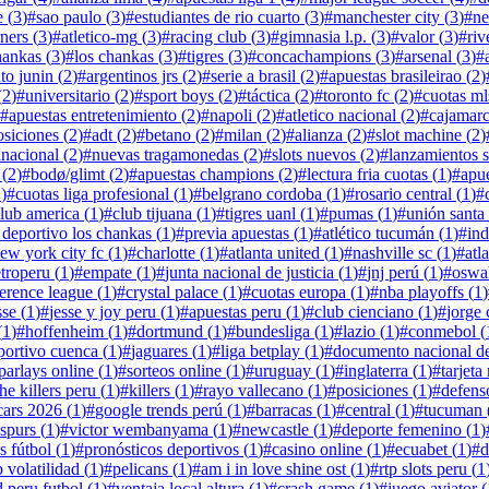
e
(
3
)
#
sao paulo
(
3
)
#
estudiantes de rio cuarto
(
3
)
#
manchester city
(
3
)
#
ne
ners
(
3
)
#
atletico-mg
(
3
)
#
racing club
(
3
)
#
gimnasia l.p.
(
3
)
#
valor
(
3
)
#
riv
hankas
(
3
)
#
los chankas
(
3
)
#
tigres
(
3
)
#
concachampions
(
3
)
#
arsenal
(
3
)
#
to junin
(
2
)
#
argentinos jrs
(
2
)
#
serie a brasil
(
2
)
#
apuestas brasileirao
(
2
)
(
2
)
#
universitario
(
2
)
#
sport boys
(
2
)
#
táctica
(
2
)
#
toronto fc
(
2
)
#
cuotas ml
#
apuestas entretenimiento
(
2
)
#
napoli
(
2
)
#
atletico nacional
(
2
)
#
cajamar
osiciones
(
2
)
#
adt
(
2
)
#
betano
(
2
)
#
milan
(
2
)
#
alianza
(
2
)
#
slot machine
(
2
)
inacional
(
2
)
#
nuevas tragamonedas
(
2
)
#
slots nuevos
(
2
)
#
lanzamientos s
(
2
)
#
bodø/glimt
(
2
)
#
apuestas champions
(
2
)
#
lectura fria cuotas
(
1
)
#
apue
1
)
#
cuotas liga profesional
(
1
)
#
belgrano cordoba
(
1
)
#
rosario central
(
1
)
#
lub america
(
1
)
#
club tijuana
(
1
)
#
tigres uanl
(
1
)
#
pumas
(
1
)
#
unión santa 
 deportivo los chankas
(
1
)
#
previa apuestas
(
1
)
#
atlético tucumán
(
1
)
#
ind
ew york city fc
(
1
)
#
charlotte
(
1
)
#
atlanta united
(
1
)
#
nashville sc
(
1
)
#
atl
troperu
(
1
)
#
empate
(
1
)
#
junta nacional de justicia
(
1
)
#
jnj perú
(
1
)
#
oswa
erence league
(
1
)
#
crystal palace
(
1
)
#
cuotas europa
(
1
)
#
nba playoffs
(
1
)
sse
(
1
)
#
jesse y joy peru
(
1
)
#
apuestas peru
(
1
)
#
club cienciano
(
1
)
#
jorge
(
1
)
#
hoffenheim
(
1
)
#
dortmund
(
1
)
#
bundesliga
(
1
)
#
lazio
(
1
)
#
conmebol
(
portivo cuenca
(
1
)
#
jaguares
(
1
)
#
liga betplay
(
1
)
#
documento nacional de
parlays online
(
1
)
#
sorteos online
(
1
)
#
uruguay
(
1
)
#
inglaterra
(
1
)
#
tarjeta 
the killers peru
(
1
)
#
killers
(
1
)
#
rayo vallecano
(
1
)
#
posiciones
(
1
)
#
defens
cars 2026
(
1
)
#
google trends perú
(
1
)
#
barracas
(
1
)
#
central
(
1
)
#
tucuman
spurs
(
1
)
#
victor wembanyama
(
1
)
#
newcastle
(
1
)
#
deporte femenino
(
1
)
s fútbol
(
1
)
#
pronósticos deportivos
(
1
)
#
casino online
(
1
)
#
ecuabet
(
1
)
#
d
p volatilidad
(
1
)
#
pelicans
(
1
)
#
am i in love shine ost
(
1
)
#
rtp slots peru
(
1
d peru futbol
(
1
)
#
ventaja local altura
(
1
)
#
crash game
(
1
)
#
juego aviator
(