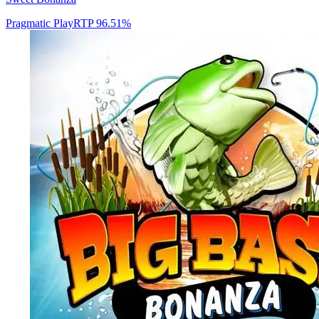
Pragmatic Play
RTP
96.51
%