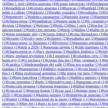
(
4
)
#
liga 1 perú
(
4
)
#
nba apuestas
(
4
)
#
cuotas baloncesto
(
4
)
#
fluminens
(
3
)
#
estadísticas
(
3
)
#
corners apuestas
(
3
)
#
huracan
(
3
)
#
banfield
(
3
)
#
cor
pablo ii college
(
3
)
#
aldosivi
(
3
)
#
seattle sounders
(
3
)
#
resultados
(
3
)
#
c
(
3
)
#
monterrey
(
2
)
#
atletico paranaense
(
2
)
#
premier league
(
2
)
#
sarmien
(
2
)
#
chapecoense
(
2
)
#
estadisticas
(
2
)
#
union santa fe
(
2
)
#
fc cajamarca
division
(
2
)
#
melgar
(
2
)
#
girona
(
2
)
#
betis
(
2
)
#
liga 1 peru
(
2
)
#
racing
(
2
)
internacional
(
2
)
#
seleccion peruana
(
2
)
#
perú
(
2
)
#
laliga
(
2
)
#
tabla de p
(
2
)
#
slots pragmatic play
(
2
)
#
cuotas futbol
(
2
)
#
copa libertadores
(
2
)
#
b
(
2
)
#
levante
(
2
)
#
voley peru
(
2
)
#
clippers
(
2
)
#
resultados uni
(
2
)
#
madrid
(
1
)
#
chapecoense vs flamengo
(
1
)
#
liverpool
(
1
)
#
apuestas argentinas
(
córners
(
1
)
#
serie a 2026
(
1
)
#
apuestas tarjetas
(
1
)
#
club queretaro
(
1
)
#
c
(
1
)
#
chapecoense-sc
(
1
)
#
ucv moquegua
(
1
)
#
análisis histórico
(
1
)
#
club
(
1
)
#
new england revolution
(
1
)
#
cf montreal
(
1
)
#
columbus crew
(
1
)
#
n
huancayo
(
1
)
#
cf pachuca
(
1
)
#
cuotas liga mx
(
1
)
#
utc cajamarca
(
1
)
#
pe
(
1
)
#
catolica
(
1
)
#
independiente del valle
(
1
)
#
liga pro ecuador
(
1
)
#
conf
chankas
(
1
)
#
paranaense
(
1
)
#
atletico goianiense
(
1
)
#
copa brasil
(
1
)
#
je
liga 1
(
1
)
#
liga profesional argentina
(
1
)
#
la granja vip peru
(
1
)
#
granja
nba
(
1
)
#
hora barcelona
(
1
)
#
puerto cabello
(
1
)
#
atlético mineiro
(
1
)
#
de
(
1
)
#
copa argentina
(
1
)
#
nets
(
1
)
#
brooklyn nets
(
1
)
#
apuestas royal
(
1
)
#
(
1
)
#
selección peruana
(
1
)
#
arsenal femenino
(
1
)
#
fútbol femenino
(
1
)
#
(
1
)
#
concacaf
(
1
)
#
europa league
(
1
)
#
cruz azul
(
1
)
#
emma stone
(
1
)
#
os
2026
(
1
)
#
cincinnati
(
1
)
#
kaizen gaming
(
1
)
#
estrategia de apuestas
(
1
)
#
(
1
)
#
junior
(
1
)
#
dia internacional de la mujer
(
1
)
#
ligue 1
(
1
)
#
pronóstico
apuestas
(
1
)
#
free bet
(
1
)
#
am i in love shine original soundtrack
(
1
)
#
rt
(
1
)
#
handicap -1
(
1
)
#
tiros de esquina
(
1
)
#
factor altura futbol
(
1
)
#
altitu