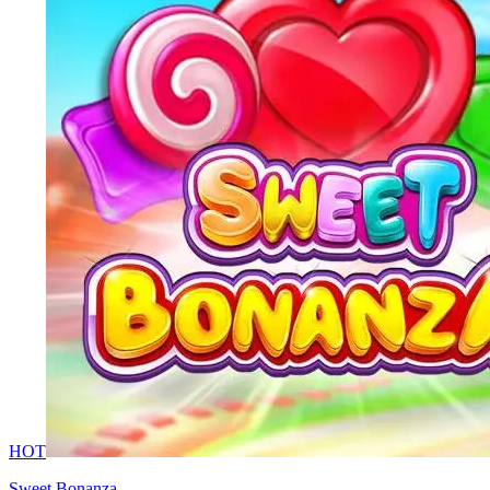
HOT
Sweet Bonanza