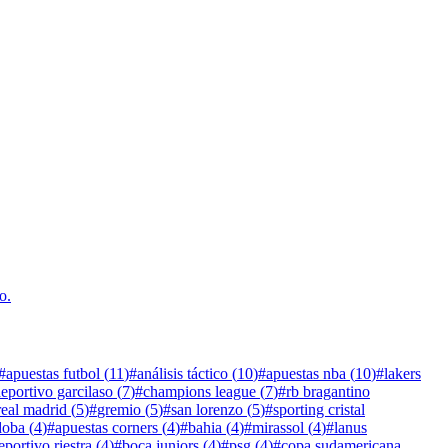
o.
#
apuestas futbol
(
11
)
#
análisis táctico
(
10
)
#
apuestas nba
(
10
)
#
lakers
eportivo garcilaso
(
7
)
#
champions league
(
7
)
#
rb bragantino
real madrid
(
5
)
#
gremio
(
5
)
#
san lorenzo
(
5
)
#
sporting cristal
rdoba
(
4
)
#
apuestas corners
(
4
)
#
bahia
(
4
)
#
mirassol
(
4
)
#
lanus
eportivo riestra
(
4
)
#
boca juniors
(
4
)
#
psg
(
4
)
#
copa sudamericana