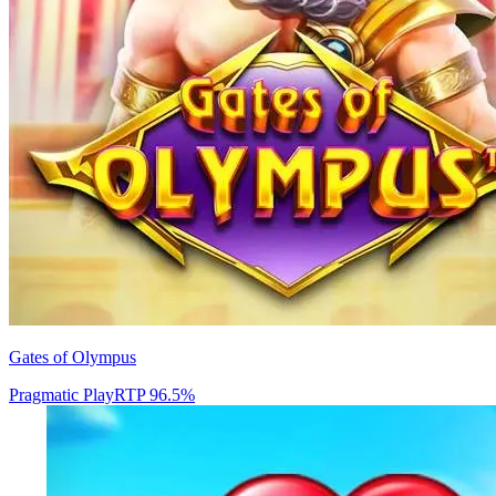
Gates of Olympus
Pragmatic Play
RTP
96.5
%